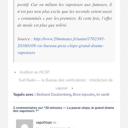
positif. Car en mêlant les vapoteurs aux fumeurs, il
n’est pas non plus exclu que les seconds soient aussi
« contaminés » par les premiers. Et cette fois, l’effet
de mode est plus que toléré.
Source :
http://www.20minutes.fr/sante/1762395-
20160108-vie-bureau-pose-clope-grand-drame-
vapoteurs
‹
Audition au HCSP
Sud Radio — le Bureau des vérifications : Interdiction de
vapoter
›
Tagués avec :
Bertrand Dautzenberg
,
Brice lepoutre
,
loi santé
2 commentaires sur “
20 minutes — La pause clope, le grand drame
des vapoteurs ?
”
vapot'man
dit :