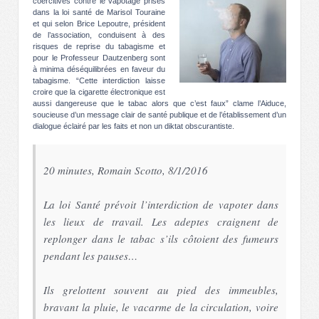
coercitives contre le vapotage prises
dans la loi santé de Marisol Touraine
et qui selon Brice Lepoutre, président
de l’association, conduisent à des
risques de reprise du tabagisme et
pour le Professeur Dautzenberg sont
à minima déséquilibrées en faveur du
tabagisme. “Cette interdiction laisse
croire que la cigarette électronique est
aussi dangereuse que le tabac alors que c’est faux” clame l’Aiduce,
soucieuse d’un message clair de santé publique et de l’établissement d’un
dialogue éclairé par les faits et non un diktat obscurantiste.
20 minutes, Romain Scotto, 8/1/2016
La loi Santé prévoit l’interdiction de vapoter dans
les lieux de travail. Les adeptes craignent de
replonger dans le tabac s’ils côtoient des fumeurs
pendant les pauses…
Ils grelottent souvent au pied des immeubles,
bravant la pluie, le vacarme de la circulation, voire