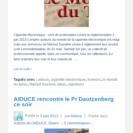
Cigarette électronique : vent de protestation contre la réglementation 2
juin 2013 Certains acteurs du monde de la cigarette électronique ont réagi
suite aux annonces de Marisol Touraine visant à réglementer leur produit
(voir Lemondedutabac du 31 mai). Samedi 1er juin, un collectif de
professionnels appelle, dans un communiqué, tous les utilisateurs à «
…
faire entendre leur voix et leur volonté de
Lire la suite ›
Tagués avec :
aiduce
,
cigarette electronique
,
fumeurs
,
le monde
du tabac
,
Marisol touraine
,
tabac
,
vapoteurs
AIDUCE rencontre le Pr Dautzenberg
ce soir
Publié le
3 juin 2013
par
Aiduce
Publié dans
Actions de l'AIDUCE
,
Divers
—
5 commentaires ↓