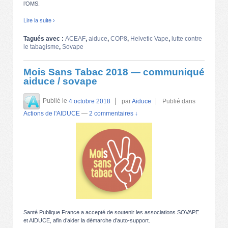
l’OMS.
Lire la suite ›
Tagués avec :
ACEAF
,
aiduce
,
COP8
,
Helvetic Vape
,
lutte contre
le tabagisme
,
Sovape
Mois Sans Tabac 2018 — communiqué
aiduce / sovape
Publié le
4 octobre 2018
par
Aiduce
Publié dans
Actions de l'AIDUCE
—
2 commentaires ↓
Santé Publique France a accepté de soutenir les associations SOVAPE
et AIDUCE, afin d’aider la démarche d’auto-support.