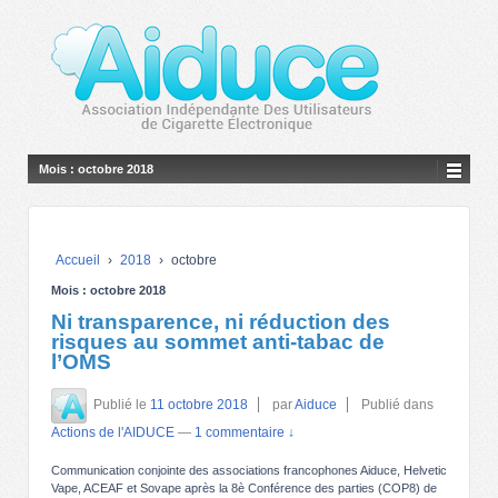
Mois :
octobre 2018
Accueil
›
2018
›
octobre
Mois :
octobre 2018
Ni transparence, ni réduction des
risques au sommet anti-tabac de
l’OMS
Publié le
11 octobre 2018
par
Aiduce
Publié dans
Actions de l'AIDUCE
—
1 commentaire ↓
Communication conjointe des associations francophones Aiduce, Helvetic
Vape, ACEAF et Sovape après la 8è Conférence des parties (COP8) de