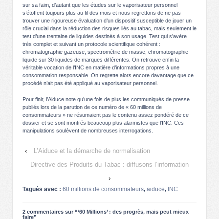
sur sa faim, d’autant que les études sur le vaporisateur personnel
s’étoffent toujours plus au fil des mois et nous regrettons de ne pas
trouver une rigoureuse évaluation d’un dispositif susceptible de jouer un
rôle crucial dans la réduction des risques liés au tabac, mais seulement le
test d’une trentaine de liquides destinés à son usage. Test qui s’avère
très complet et suivant un protocole scientifique cohérent :
chromatographie gazeuse, spectrométrie de masse, chromatographie
liquide sur 30 liquides de marques différentes. On retrouve enfin la
véritable vocation de l’INC en matière d’informations propres à une
consommation responsable. On regrette alors encore davantage que ce
procédé n’ait pas été appliqué au vaporisateur personnel.
Pour finir, l’Aiduce note qu’une fois de plus les communiqués de presse
publiés lors de la parution de ce numéro de « 60 millions de
consommateurs » ne résumaient pas le contenu assez pondéré de ce
dossier et se sont montrés beaucoup plus alarmistes que l’INC. Ces
manipulations soulèvent de nombreuses interrogations.
‹
L’Aiduce et la démarche de normalisation
Directive des Produits du Tabac : diffusons l’information
›
Tagués avec :
60 millions de consommateurs
,
aiduce
,
INC
2 commentaires sur “
‘60 Millions’ : des progrès, mais peut mieux
faire
”