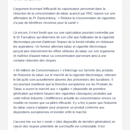
L’argument écornant l’efficacité du vaporisateur personnel dans la
réduction de la consommation de tabac avancé par l’INC repose sur une
affirmation du Pr Dautzenberg : « Réduire la consommation de cigarettes
n’a pas de bénéfices reconnus pour la santé ».
Là encore, il n’est fondé que sur une spéculation pourtant contredite par
le Dr Farsalinos qui détermine de son côté que l’utilisation de la cigarette
électronique permet d’atténuer l’impact de la fumée inhalée en réduisant
les aspirations. Un fumeur alternant tabac et cigarette électronique
perçoit plus intensément les effets néfastes du tabac sur son organisme
et maîtrise d’autant mieux sa consommation parvenant ainsi à une
certaine réduction des risques .
« 60 millions de Consommateurs » s’interroge sur l’arrivée des produits
de l’industrie du tabac sur le marché de la cigarette électronique, relevant
le fait qu’ils sont actuellement absents des présentoirs des buralistes. Il
est pourtant manifeste que la Directive européenne sur les Produits du
Tabac a ouvert le marché aux « cigalike » (dispositifs de première
génération qui imitent l’aspect des cigarettes classiques) produites par
cette même industrie. L’indifférence actuelle du consommateur envers ce
modèle ne montre que sa piètre efficacité. Il y a fort à parier que l’industrie
du tabac saura s’adapter pour proposer un produit conforme aux
dispositions européennes et inonder enfin le marché.
L’accent mis sur les « mods » (des dispositifs de dernière génération) en
raison des risques potentiels de surchauffe est contestable. Il est