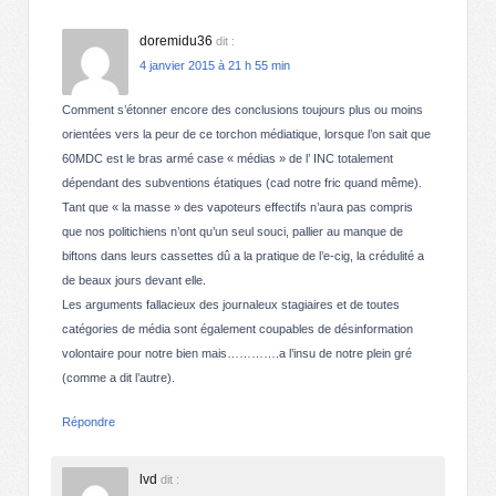
doremidu36
dit :
4 janvier 2015 à 21 h 55 min
Comment s’étonner encore des conclusions toujours plus ou moins
orientées vers la peur de ce torchon médiatique, lorsque l’on sait que
60MDC est le bras armé case « médias » de l’ INC totalement
dépendant des subventions étatiques (cad notre fric quand même).
Tant que « la masse » des vapoteurs effectifs n’aura pas compris
que nos politichiens n’ont qu’un seul souci, pallier au manque de
biftons dans leurs cassettes dû a la pratique de l’e-cig, la crédulité a
de beaux jours devant elle.
Les arguments fallacieux des journaleux stagiaires et de toutes
catégories de média sont également coupables de désinformation
volontaire pour notre bien mais………….a l’insu de notre plein gré
(comme a dit l’autre).
Répondre
lvd
dit :