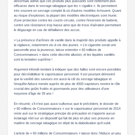
désormais admis que ces produits plus puissants sont nettement plus
efficaces dans le sevrage tabagique que les « cigalike ». Ils permettent
très souvent un sevrage complet là où d’autres modèles échouent. Quant
au risque d’explosion, la plupart des modèles électroniques sont munis
d’une protection contre les courts-circuits, contre l’inversion de batterie,
contre une résistance trop basse ainsi que de trous d’aération permettant
le dégazage en cas de défaillance des accus.
« La présence d’arômes de vanille dans la majorité des produits appelle à
la vigilance, notamment vis-à-vis des jeunes. » L’e-cigarette serait une
passerelle pour la jeunesse, laisse entendre « 60 millions de
Consommateurs » dans cette discrète allusion, et les liquides vanillés
sont la tentation suprême !
Argument infondé tendant à indiquer que des failles sont encore possibles
pour décrédibiliser le vaporisateur personnel. Il est pourtant démontré
que la variété des saveurs est aussi la clé du sevrage tabagique et
l’enquête Aiduce menée auprès de plus de 4000 vapoteurs montre le rôle
crucial des goûts fruités et gourmands pour des utilisateurs d’une
moyenne d’âge de 39 ans !
En résumé, s’il n’est pas aussi sulfureux que le précédent, le dossier de
« 60 millions de Consommateurs » sur le vaporisateur personnel de 2014
reste axé sur le stratégique principe de précaution et n’apporte aucun
éclairage réel sur un dispositif qui fait de plus en plus ses preuves en
matière de sevrage tabagique en dépit de la diabolisation qu’il subit.
L’article de « 60 millions de Consommateurs » laisse donc l’Aiduce un peu