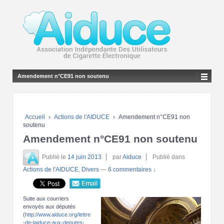
Amendement n°CE91 non soutenu
Accueil
›
Actions de l'AIDUCE
›
Amendement n°CE91 non
soutenu
Amendement n°CE91 non soutenu
Publié le
14 juin 2013
par
Aiduce
Publié dans
Actions de l'AIDUCE
,
Divers
—
6 commentaires ↓
Suite aux courriers
envoyés aux députés
(
http://www.aiduce.org/lettre
-de-laiduce-aux-deputes-