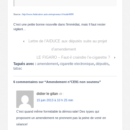
Source :
http://www.federation-auto-entrepreneur.fr/node/4499
C’est une petite bonne nouvelle dans l’immédiat, mais Il faut rester
vigilant…
‹
Lettre de l’AIDUCE aux députés suite au projet
d’amendement
LE FIGARO – Faut-il craindre l’e-cigarette ?
›
Tagués avec :
amendement
,
cigarette electronique
,
députés
,
tabac
6 commentaires sur “
Amendement n°CE91 non soutenu
”
didier le gitan
dit :
15 juin 2013 à 10 h 25 min
C’est quand même formidable la démocratie! Des types qui
proposent un amendement ne prennent pas la peine de venir en
séance!