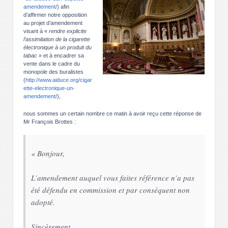
amendement/
) afin
d’affirmer notre opposition
au projet d’amendement
visant à «
rendre explicite
l’assimilation de la cigarette
électronique à un produit du
tabac
» et à encadrer sa
vente dans le cadre du
monopole des buralistes
(
http://www.aiduce.org/cigar
ette-electronique-un-
amendement/
),
nous sommes un certain nombre ce matin à avoir reçu cette réponse de
Mr François Brottes :
« Bonjour,
L’amendement auquel vous faites référence n’a pas
été défendu en commission et par conséquent non
adopté.
Sincèrement,