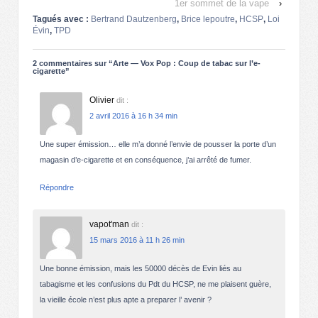
1er sommet de la vape
›
Tagués avec :
Bertrand Dautzenberg
,
Brice lepoutre
,
HCSP
,
Loi
Évin
,
TPD
2 commentaires sur “
Arte — Vox Pop : Coup de tabac sur l’e-
cigarette
”
Olivier
dit :
2 avril 2016 à 16 h 34 min
Une super émission… elle m’a donné l’envie de pousser la porte d’un
magasin d’e-cigarette et en conséquence, j’ai arrêté de fumer.
Répondre
vapot'man
dit :
15 mars 2016 à 11 h 26 min
Une bonne émission, mais les 50000 décès de Evin liés au
tabagisme et les confusions du Pdt du HCSP, ne me plaisent guère,
la vieille école n’est plus apte a preparer l’ avenir ?