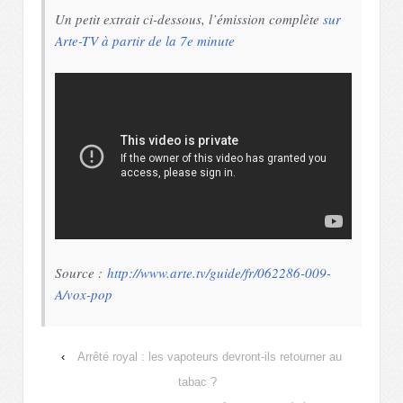
Un petit extrait ci-dessous, l’émission complète
sur
Arte-TV à partir de la 7e minute
Source :
http://www.arte.tv/guide/fr/062286-009-
A/vox-pop
‹
Arrêté royal : les vapoteurs devront-ils retourner au
tabac ?