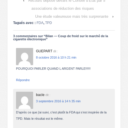
‹
Recours déposé devant le Conseil d’Etat par 5
associations de réduction des risques
Une étude valeureuse mais très surprenante
›
Tagués avec :
FDA
,
TPD
3 commentaires sur “
Bilan — Coup de froid sur le marché de la
cigarette électronique
”
GUEPART
dit :
8 octobre 2016 à 10 h 21 min
POURQUOI PARLER QUAND L ARGENT PARLE!!!!!!
Répondre
bacle
dit :
3 septembre 2016 à 14 h 35 min
D’après ce que j’ai suivi, c’est plutôt la FDA qui s’est inspirée de la
TPD. Mais le résultat est le même.