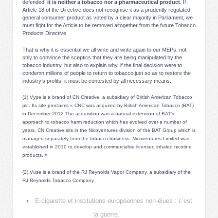
defended:
it is neither a tobacco nor a pharmaceutical product
. If
Article 18 of the Directive does not recognise it as a prudently regulated
general consumer product as voted by a clear majority in Parliament, we
must fight for the Article to be removed altogether from the future Tobacco
Products Directive.
That is why it is essential we all write and write again to our MEPs, not
only to convince the sceptics that they are being manipulated by the
tobacco industry, but also to explain why, if the final decision were to
condemn millions of people to return to tobacco just so as to restore the
industry’s profits, it must be contested by all necessary means.
(1) Vype is a brand of CN Creative, a subsidiary of British American Tobacco
plc. Its site proclaims « CNC was acquired by British American Tobacco (BAT)
in December 2012.The acquisition was a natural extension of BAT’s
approach to tobacco harm reduction which has evolved over a number of
years. CN Creative sits in the Nicoventures division of the BAT Group which is
managed separately from the tobacco business. Nicoventures Limited was
established in 2010 to develop and commercialise licensed inhaled nicotine
products. »
(2) Vuse is a brand of the RJ Reynolds Vapor Company, a subsidiary of the
RJ Reynolds Tobacco Company.
‹
E-cigarette et institutions européennes non-élues : c’est
la guerre.