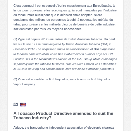
C’est pourquoi il est essentiel d’écrire massivement aux Eurodéputés, à
la fois pour convaincre les sceptiques qu’ils sont manipulés par l’industrie
du tabac, mais aussi pour que la décision finale adoptée, si elle
condamne des millions de personnes à subir à nouveau les méfaits du
tabac pour préserver les milliards d’euros de bénéfice de cette industrie,
soit contestée par tous les moyens nécessaires.
(1) Vype est depuis 2012 une fialiale de British American Tobacco. On peut
lire sur le site : «
CNC was acquired by British American Tobacco (BAT) in
December 2012.The acquisition was a natural extension of BAT’s approach
to tobacco harm reduction which has evolved over a number of years. CN
Creative sits in the Nicoventures division of the BAT Group which is managed
separately from the tobacco business. Nicoventures Limited was established
in 2010 to develop and commercialise licensed inhaled nicotine products.
«
(2) Vuse est le modèle de R.J. Reynolds, sous le nom de R.J. Reynolds
Vapor Company
…
EN
A Tobacco Product Directive amended to suit the
Tobacco Industry?
Aiduce, the francophone independent association of electronic cigarette