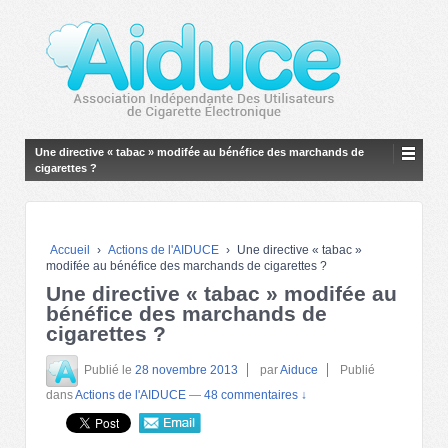
Une directive « tabac » modifée au bénéfice des marchands de
cigarettes ?
Accueil
›
Actions de l'AIDUCE
›
Une directive « tabac »
modifée au bénéfice des marchands de cigarettes ?
Une directive « tabac » modifée au
bénéfice des marchands de
cigarettes ?
Publié le
28 novembre 2013
par
Aiduce
Publié
dans
Actions de l'AIDUCE
—
48 commentaires ↓