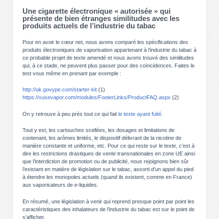
Une cigarette électronique « autorisée » qui
présente de bien étranges similitudes avec les
produits actuels de l’industrie du tabac
Pour en avoir le cœur net, nous avons comparé les spécifications des
produits électroniques de vaporisation appartenant à l’industrie du tabac à
ce probable projet de texte amendé et nous avons trouvé des similitudes
qui, à ce stade, ne peuvent plus passer pour des coïncidences. Faites le
test vous même en prenant par exemple :
http://uk.govype.com/starter-kit
(1)
https://vusevapor.com/modules/FooterLinks/ProductFAQ.aspx
(2)
On y retrouve à peu près tout ce qui fait
le texte ayant fuité
.
Tout y est, les cartouches scellées, les dosages et limitations de
contenant, les arômes limités, le dispositif délivrant de la nicotine de
manière constante et uniforme, etc. Pour ce qui reste sur le texte, c’est à
dire les restrictions drastiques de vente transnationales en zone UE ainsi
que l’interdiction de promotion ou de publicité, nous rejoignons bien sûr
l’existant en matière de législation sur le tabac, assorti d’un appel du pied
à étendre les monopoles actuels (quand ils existent, comme en France)
aux vaporisateurs de e-liquides.
En résumé, une législation à venir qui reprend presque point par point les
caractéristiques des inhalateurs de l’industrie du tabac est sur le point de
s’afficher.