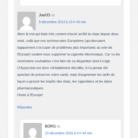
Joel33
dit :
9 décembre 2013 à 13 h 43 min
Alors là moi qui étais très content d’avoir arrêté la clope depuis deux
mois, voilà que nos technocrates Européens (qui devraient
logiquement s’occuper de problèmes plus importants au sein de
l’Europe) veulent nous supprimer la cigarette électronique. Car vu les
restrictions souhaitées c’est bien de sa disparition dont il s’agit.
L’Hypocrisie est donc véritablement dévoilée, il n’a jamais été
question de préserver notre santé, mais d’augmenter les tarifs de
façon a grossir les impôts des états, les cigarettiers et les labos
pharmaceutiques.
Honte à l’Europe!
Répondre
BORG
dit :
23 décembre 2016 à 4 h 44 min