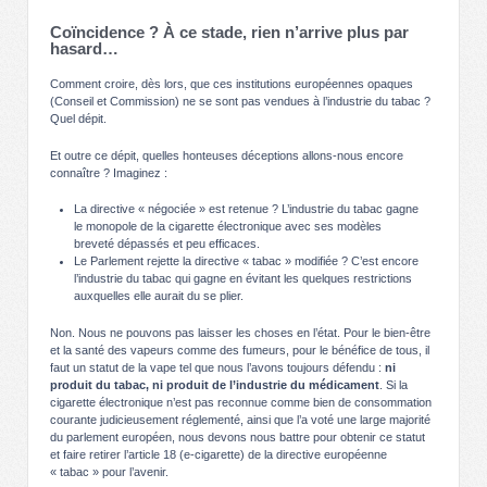
Coïncidence ? À ce stade, rien n’arrive plus par
hasard…
Comment croire, dès lors, que ces institutions européennes opaques
(Conseil et Commission) ne se sont pas vendues à l’industrie du tabac ?
Quel dépit.
Et outre ce dépit, quelles honteuses déceptions allons-nous encore
connaître ? Imaginez :
La directive « négociée » est retenue ? L’industrie du tabac gagne
le monopole de la cigarette électronique avec ses modèles
breveté dépassés et peu efficaces.
Le Parlement rejette la directive « tabac » modifiée ? C’est encore
l’industrie du tabac qui gagne en évitant les quelques restrictions
auxquelles elle aurait du se plier.
Non. Nous ne pouvons pas laisser les choses en l’état. Pour le bien-être
et la santé des vapeurs comme des fumeurs, pour le bénéfice de tous, il
faut un statut de la vape tel que nous l’avons toujours défendu :
ni
produit du tabac, ni produit de l’industrie du médicament
. Si la
cigarette électronique n’est pas reconnue comme bien de consommation
courante judicieusement réglementé, ainsi que l’a voté une large majorité
du parlement européen, nous devons nous battre pour obtenir ce statut
et faire retirer l’article 18 (e-cigarette) de la directive européenne
« tabac » pour l’avenir.