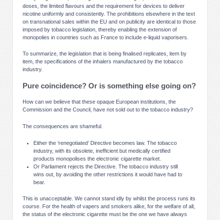
doses, the limited flavours and the requirement for devices to deliver
nicotine uniformly and consistently. The prohibitions elsewhere in the text
on transnational sales within the EU and on publicity are identical to those
imposed by tobacco legislation, thereby enabling the extension of
monopolies in countries such as France to include e-liquid vaporisers.
To summarize, the legislation that is being finalised replicates, item by
item, the specifications of the inhalers manufactured by the tobacco
industry.
Pure coincidence? Or is something else going on?
How can we believe that these opaque European institutions, the
Commission and the Council, have not sold out to the tobacco industry?
The consequences are shameful.
Either the ‘renegotiated’ Directive becomes law. The tobacco
industry, with its obsolete, inefficient but medically certified
products monopolises the electronic cigarette market.
Or Parliament rejects the Directive. The tobacco industry still
wins out, by avoiding the other restrictions it would have had to
bear.
This is unacceptable. We cannot stand idly by whilst the process runs its
course. For the health of vapers and smokers alike, for the welfare of all,
the status of the electronic cigarette must be the one we have always