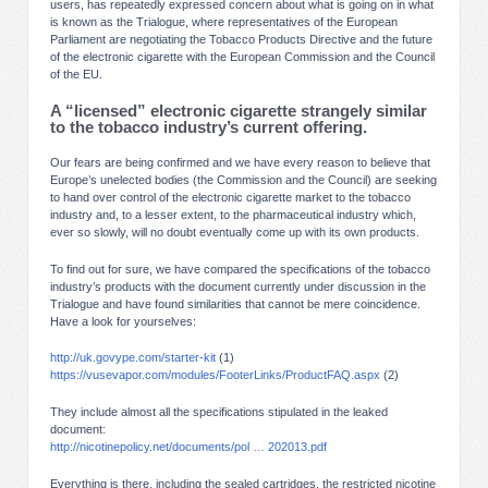
users, has repeatedly expressed concern about what is going on in what
is known as the Trialogue, where representatives of the European
Parliament are negotiating the Tobacco Products Directive and the future
of the electronic cigarette with the European Commission and the Council
of the EU.
A “licensed” electronic cigarette strangely similar
to the tobacco industry’s current offering.
Our fears are being confirmed and we have every reason to believe that
Europe’s unelected bodies (the Commission and the Council) are seeking
to hand over control of the electronic cigarette market to the tobacco
industry and, to a lesser extent, to the pharmaceutical industry which,
ever so slowly, will no doubt eventually come up with its own products.
To find out for sure, we have compared the specifications of the tobacco
industry’s products with the document currently under discussion in the
Trialogue and have found similarities that cannot be mere coincidence.
Have a look for yourselves:
http://uk.govype.com/starter-kit
(1)
https://vusevapor.com/modules/FooterLinks/ProductFAQ.aspx
(2)
They include almost all the specifications stipulated in the leaked
document:
http://nicotinepolicy.net/documents/pol … 202013.pdf
Everything is there, including the sealed cartridges, the restricted nicotine