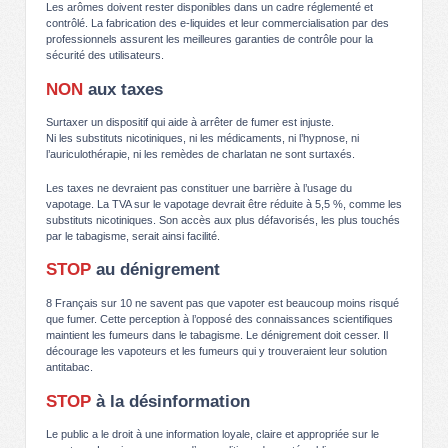
Les arômes doivent rester disponibles dans un cadre réglementé et
contrôlé. La fabrication des e-liquides et leur commercialisation par des
professionnels assurent les meilleures garanties de contrôle pour la
sécurité des utilisateurs.
NON
aux taxes
Surtaxer un dispositif qui aide à arrêter de fumer est injuste.
Ni les substituts nicotiniques, ni les médicaments, ni l’hypnose, ni
l’auriculothérapie, ni les remèdes de charlatan ne sont surtaxés.
Les taxes ne devraient pas constituer une barrière à l’usage du
vapotage. La TVA sur le vapotage devrait être réduite à 5,5 %, comme les
substituts nicotiniques. Son accès aux plus défavorisés, les plus touchés
par le tabagisme, serait ainsi facilité.
STOP
au dénigrement
8 Français sur 10 ne savent pas que vapoter est beaucoup moins risqué
que fumer. Cette perception à l’opposé des connaissances scientifiques
maintient les fumeurs dans le tabagisme. Le dénigrement doit cesser. Il
décourage les vapoteurs et les fumeurs qui y trouveraient leur solution
antitabac.
STOP
à la désinformation
Le public a le droit à une information loyale, claire et appropriée sur le