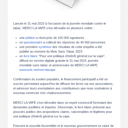
Lancée le 31 mai 2023 à l’occasion de la journée mondiale contre le
tabac, MERCI LA VAPE s’est déroulée en plusieurs volets :
une
pétition
a réuni près de 100 000 signatures
un
questionnaire
a collecté les réponses de 40 000 personnes
une première
synthèse
des résultats de cette enquête a été
publiée au moment du Mois Sans Tabac 2023
un
livre blanc
“Pour une politique d’intérêt général sur la vape”,
diffusé en version digitale gratuite le 31 mai 2024, journée
mondiale sans tabac et anniversaire de MERCI LA VAPE
www.iurls.net/mercilavape
Confirmation du soutien populaire, le financement participatif a été un
succès permettant aujourd’hui de diffuser les livres via nos associations,
et adresser leurs exemplaires aux contributeurs que nous souhaitons à
nouveau remercier très chaleureusement.
MERCI LA VAPE s’est déroulée dans un esprit constructif formulant des
demandes justifiées et étayées. Désormais, le livre blanc présente aux
pouvoirs publics des propositions claires, raisonnables et légitimes pour
une politique d’intérêt général sur la vape.
Puissent la nouvelle Assemblée et le nouveau gouvernement se saisir de