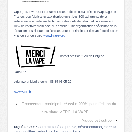
vape (FIVAPE) réunit l’ensemble des métiers de la filière du vapotage en
France, des fabricants aux distributeurs. Les 800 adhérents de la
fédération sont indépendants des industriels du tabac, et représentent
70% de l’activité française du secteur : une organisation spécialiste de la
réduction des risques, et l’un des acteurs principaux de santé publique en
France sur ce sujet.
www.fivape.org
Contact presse : Solenn Petijean,
LabelRP.
solenn.p at labelrp.com – 06 85 03 05 29
www.vape.fr
‹
Financement participatif réussi à 200% pour l’édition du
livre blanc MERCI LA VAPE
Aiduce est outrée
›
Tagués avec :
Communiqué de presse
,
désinformation
,
merci la
vape
,
petition
,
réduction des risques
,
taxe