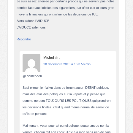
Je suis assez atterrée par certains propos qui ne servent pas notre
combat face aux lobbies des cigarettiers, car c’est eux et leurs gros
moyens financiers qui ont influencé les décisions de l’UE.
Alors aidons l’ AIDUCE
L’AIDUCE aide nous !
Répondre
Michel
dit :
20 décembre 2013 à 16 h 56 min
@ domenech
Sauf erreur, je n’ai vu dans ce forum aucun DEBAT politique,
mais des avis des politiques sur la vapote et je pense que
comme ce sont TOUJOURS LES POLITIQUES qui prendront
les décisions finales, c’est quand même normal de savoir ce
qu’ils en pensent.
Maintenant, voter pour tel ou tel polique, soutenant ou non la
vapote, chacun fait son choix, il n’y a à mon sens rien de plus