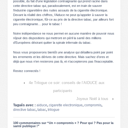
possible, du fait d’une législation contraignante qui prend racine dans
cette directive tabac qui, paradoxalement, est en train de sauver
l’industrie cigarettière des rudes assauts de la cigarette électronique.
Devant la réalité des chiffres, l’Aiduce ne peut qu’appeler à sauver la
cigarette électronique, fût-ce au prix de la directive tabac, par ailleurs fort
peu contraignante… pour le tabac !
Notre indépendance ne nous permet en aucune manière de pouvoir nous
réjouir des dispositions qui mettront en péril la santé des millions
d’Européens désirant quitter la spirale infernale du tabac.
Nous vous proposerons bientôt une analyse qui détaillera point par point
les errements et les dérives de cette directive. Mais sachez d’ores et
déjà que nous n’en resterons pas là, et n’accepterons pas l’inacceptable.
Restez connectés !
‹
4e Trilogue ce soir: conseils de l’AIDUCE aux
participants
Joyeux Noël à tous
›
Tagués avec :
aiduce
,
cigarette electronique
,
compromis
,
directive tabac
,
tabac
,
trilogue
100 commentaires sur “
Un « compromis » ? Pour qui ? Pas pour la
santé publique !
”