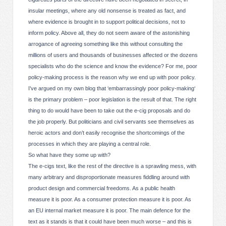
insular meetings, where any old nonsense is treated as fact, and
where evidence is brought in to support political decisions, not to
inform policy. Above all, they do not seem aware of the astonishing
arrogance of agreeing something like this without consulting the
millions of users and thousands of businesses affected or the dozens
specialists who do the science and know the evidence? For me, poor
policy-making process is the reason why we end up with poor policy.
I’ve argued on my own blog that ‘embarrassingly poor policy-making‘
is the primary problem – poor legislation is the result of that. The right
thing to do would have been to take out the e-cig proposals and do
the job properly. But politicians and civil servants see themselves as
heroic actors and don’t easily recognise the shortcomings of the
processes in which they are playing a central role.
So what have they some up with?
The e-cigs text, like the rest of the directive is a sprawling mess, with
many arbitrary and disproportionate measures fiddling around with
product design and commercial freedoms. As a public health
measure it is poor. As a consumer protection measure it is poor. As
an EU internal market measure it is poor. The main defence for the
text as it stands is that it could have been much worse – and this is