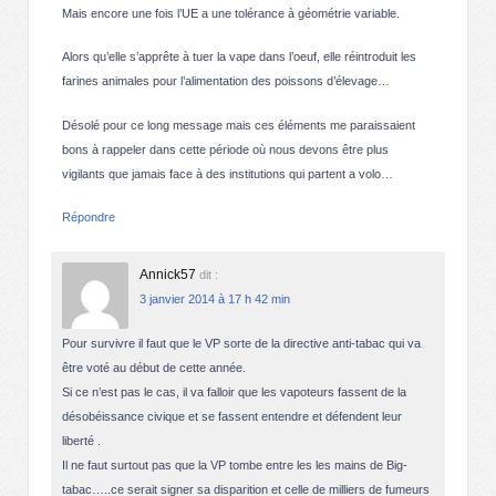
Mais encore une fois l’UE a une tolérance à géométrie variable.
Alors qu’elle s’apprête à tuer la vape dans l’oeuf, elle réintroduit les
farines animales pour l’alimentation des poissons d’élevage…
Désolé pour ce long message mais ces éléments me paraissaient
bons à rappeler dans cette période où nous devons être plus
vigilants que jamais face à des institutions qui partent a volo…
Répondre
Annick57
dit :
3 janvier 2014 à 17 h 42 min
Pour survivre il faut que le VP sorte de la directive anti-tabac qui va
être voté au début de cette année.
Si ce n’est pas le cas, il va falloir que les vapoteurs fassent de la
désobéissance civique et se fassent entendre et défendent leur
liberté .
Il ne faut surtout pas que la VP tombe entre les les mains de Big-
tabac…..ce serait signer sa disparition et celle de milliers de fumeurs