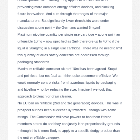
counterproductive – limiting e-cig appeal to heavier smokers,
preventing more compact energy efficient devices, and blocking
future innovations. And cuts through the ranges of the major
manufacturers. But significantly lower thresholds were under
discussion at one point – the Germans wanted 5mg/ml!
Maximum nicotine quantity per single use cartridge – at one point an
unfeasible 10mg – now specified as 2ml (therefore up to 40mg if the
liquid is 20mg/ml) in a single use cartridge. There was no need to limit
this quantity at all as safety concerns are addressed through
packaging standards.
Maximum refillable container size of 10ml has been agreed. Stupid
and pointless, but not fatal as I think quite a common refill size. We
would normally control risks from hazardous liquids by packaging
and labelling – not by reducing the size. Imagine if we took that
approach to bleach or drain cleaner.
No EU ban on refillable (2nd and 3rd generation) devices. This was in
prospect but has been successfully thwarted – though with some
strings. The Commission will have powers to ban them if three
members states do and they can justify it on proportionality grounds
– though this is more likely to apply to a specific dodgy product than
the entire refillable category.