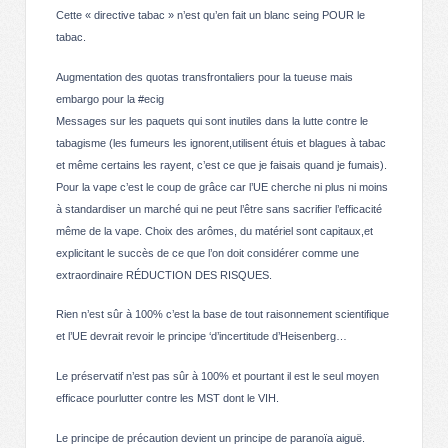
Cette « directive tabac » n’est qu’en fait un blanc seing POUR le
tabac.
Augmentation des quotas transfrontaliers pour la tueuse mais
embargo pour la #ecig
Messages sur les paquets qui sont inutiles dans la lutte contre le
tabagisme (les fumeurs les ignorent,utilisent étuis et blagues à tabac
et même certains les rayent, c’est ce que je faisais quand je fumais).
Pour la vape c’est le coup de grâce car l’UE cherche ni plus ni moins
à standardiser un marché qui ne peut l’être sans sacrifier l’efficacité
même de la vape. Choix des arômes, du matériel sont capitaux,et
explicitant le succès de ce que l’on doit considérer comme une
extraordinaire RÉDUCTION DES RISQUES.
Rien n’est sûr à 100% c’est la base de tout raisonnement scientifique
et l’UE devrait revoir le principe ‘d’incertitude d’Heisenberg…
Le préservatif n’est pas sûr à 100% et pourtant il est le seul moyen
efficace pourlutter contre les MST dont le VIH.
Le principe de précaution devient un principe de paranoïa aiguë.