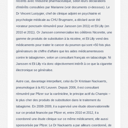
récents avec l’industrie pharmaceutique, selon leurs déclarations
d’intérêts consultées par Marianne (voir documents ci-dessous). Le
Dr Vincent Lustygier, chef de clinique adjoint en psychiatrie et
psychologie médicale au CHU Brugmann, a déclaré avoir été
«orateur ponctuel» rémunéré pour Janssen (en 2011) et Eli Lilly (en
2010 et 2011). Or Janssen commercialise les célèbres Nicorette, une
gamme de produits de substitution à la nicotine, et Eli Lilly vend des
médicaments pour traiter le cancer du poumon qui sont «50 fois plus
générateurs de chiffre d’affaire que les aides médicamenteuses
contre le tabagisme», selon un consultant français en tabacologie. Ni
Janssen ni Eli Lilly n’a donc objectivement intérêt à ce que la cigarette
électronique se généralise.
Autre cas, davantage interpellant, celui du Dr Kristiaan Nackaerts,
pneumologue à la KU Leuven. Depuis 2006, il est consultant
rémunéré par Pfizer sur la varénicline, le principe actif du Champix –
le plus cher des produits de substitution dans le traitement du
tabagisme. En 2008-2009, il a supervisé une étude observationnelle
sur ce produit financée par Pfizer et, entre 2010 et 2012, il a
coordonné une étude clinique sur ce même médicament, elle aussi
sponsorisée par Pfizer. Le Dr Nackaerts a par ailleurs coordonné, de