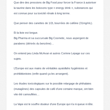
Que dire des pressions de Big Food pour forcer la France à autoriser
la taurine dans les boissons type « energy drink », substances qui
est connue pour sa toxicité rénale à long terme.
Que penser des canettes de 1/2L bourrées de caféine (31mg/mL).
Et la liste est longue.
Big Pharma et sa succursale Big Cosmetic, nous aspergent de
parabens (dérivés du benzène)…
On entend peu Linda McAvan et autres Corinne Lepage sur ces
sujets.
L’Europe est aux mains de véritables ayatollahs hygiénistes et
prohibitionistes (enfin quand ça les arrangent).
Les études toxicologiques sur le possible relargage de phthalates
(mutagènes) des capsules de café d’une certaine marque, ont bien
vite été camouflées…
La Vape est le souffre douleur d’une Europe qui n’a ni queue ni tête.