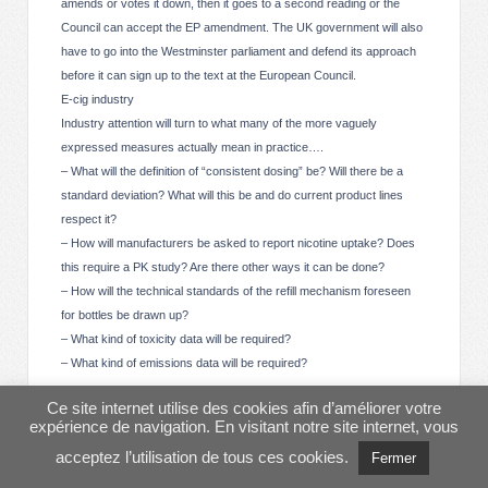
amends or votes it down, then it goes to a second reading or the
Council can accept the EP amendment. The UK government will also
have to go into the Westminster parliament and defend its approach
before it can sign up to the text at the European Council.
E-cig industry
Industry attention will turn to what many of the more vaguely
expressed measures actually mean in practice….
– What will the definition of “consistent dosing” be? Will there be a
standard deviation? What will this be and do current product lines
respect it?
– How will manufacturers be asked to report nicotine uptake? Does
this require a PK study? Are there other ways it can be done?
– How will the technical standards of the refill mechanism foreseen
for bottles be drawn up?
– What kind of toxicity data will be required?
– What kind of emissions data will be required?
Ce site internet utilise des cookies afin d’améliorer votre
What can vapers do…?
expérience de navigation. En visitant notre site internet, vous
1. At every opportunity write to MPs, MEPs and ministers and keep
acceptez l’utilisation de tous ces cookies.
making the case relentlessly. Watch forums for tactical advice on
Fermer
when and who to contact and on what theme.