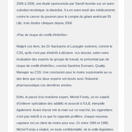
2006 à 2008, une étude sponsorisée par Sanofi-Aventis sur un autre
substitut nicotinique: la dianicline. Il a en outre testé des médicaments
contre le cancer du poumon pour le compte du géant américain Eli
Lilly: trois études cliniques depuis 2006.
«Pas de risque de conflit d’intérêts»
Malgré ces liens, les Dr Nackaerts et Lustygier estiment, comme le
CSS, qu’ils n’ont pas d’intérêt à déclarer. «Le dossier, selon notre
évaluation des experts du groupe de travail, ne présentait pas de
risque de conflit d’intérêts», conclut Sandrine Everaert, Quality
Manager au CSS. Une conclusion pour le moins surprenante au vu
des liens que ces deux experts ont tissés avec l’industrie
pharmaceutique ces dernières années.
Enfin, le passé d’un troisième expert, Michel Fondu, un ex-salarié
d’Unilever spécialiste des additifs et associé à l’ULB, interpelle
également. Avant d’avoir mis la main sur ce marché, les cigarettiers
n’ont pas intérêt à ce que l’e-cigarette prolifère: chaque nouveau
vapoteur est un client de moins pour eux. Or entre 1984 et 1988,
Michel Fondu a réalisé, en toute confidentialité, de la veille législative