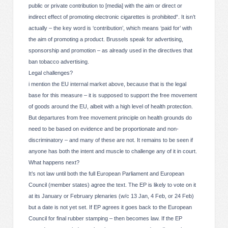
public or private contribution to [media] with the aim or direct or
indirect effect of promoting electronic cigarettes is prohibited“. It isn’t
actually – the key word is ‘contribution’, which means ‘paid for’ with
the aim of promoting a product. Brussels speak for advertising,
sponsorship and promotion – as already used in the directives that
ban tobacco advertising.
Legal challenges?
i mention the EU internal market above, because that is the legal
base for this measure – it is supposed to support the free movement
of goods around the EU, albeit with a high level of health protection.
But departures from free movement principle on health grounds do
need to be based on evidence and be proportionate and non-
discriminatory – and many of these are not. It remains to be seen if
anyone has both the intent and muscle to challenge any of it in court.
What happens next?
It’s not law until both the full European Parliament and European
Council (member states) agree the text. The EP is likely to vote on it
at its January or February plenaries (w/c 13 Jan, 4 Feb, or 24 Feb)
but a date is not yet set. If EP agrees it goes back to the European
Council for final rubber stamping – then becomes law. If the EP