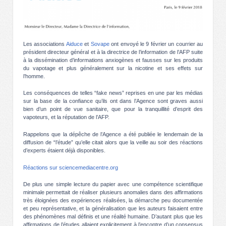
Les associations
Aiduce
et
Sovape
ont envoyé le 9 février un courrier au
président directeur général et à la directrice de l’information de l’AFP suite
à la dissémination d’informations anxiogènes et fausses sur les produits
du vapotage et plus généralement sur la nicotine et ses effets sur
l’homme.
Les conséquences de telles “fake news” reprises en une par les médias
sur la base de la confiance qu’ils ont dans l’Agence sont graves aussi
bien d’un point de vue sanitaire, que pour la tranquillité d’esprit des
vapoteurs, et la réputation de l’AFP.
Rappelons que la dépêche de l’Agence a été publiée le lendemain de la
diffusion de “l’étude” qu’elle citait alors que la veille au soir des réactions
d’experts étaient déjà disponibles.
Réactions sur sciencemediacentre.org
De plus une simple lecture du papier avec une compétence scientifique
minimale permettait de réaliser plusieurs anomalies dans des affirmations
très éloignées des expériences réalisées, la démarche peu documentée
et peu représentative, et la généralisation que les auteurs faisaient entre
des phénomènes mal définis et une réalité humaine. D’autant plus que les
affirmations de l’études allaient explicitement à l’encontre d’un consensus