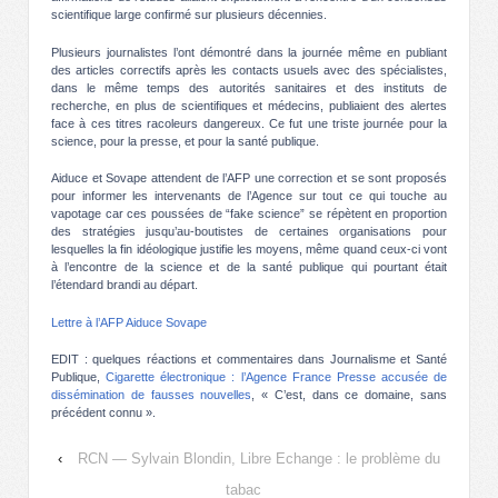
scientifique large confirmé sur plusieurs décennies.
Plusieurs journalistes l’ont démontré dans la journée même en publiant
des articles correctifs après les contacts usuels avec des spécialistes,
dans le même temps des autorités sanitaires et des instituts de
recherche, en plus de scientifiques et médecins, publiaient des alertes
face à ces titres racoleurs dangereux. Ce fut une triste journée pour la
science, pour la presse, et pour la santé publique.
Aiduce et Sovape attendent de l’AFP une correction et se sont proposés
pour informer les intervenants de l’Agence sur tout ce qui touche au
vapotage car ces poussées de “fake science” se répètent en proportion
des stratégies jusqu’au-boutistes de certaines organisations pour
lesquelles la fin idéologique justifie les moyens, même quand ceux-ci vont
à l’encontre de la science et de la santé publique qui pourtant était
l’étendard brandi au départ.
Lettre à l’AFP Aiduce Sovape
EDIT : quelques réactions et commentaires dans Journalisme et Santé
Publique,
Cigarette électronique : l’Agence France Presse accusée de
dissémination de fausses nouvelles
, « C’est, dans ce domaine, sans
précédent connu ».
‹
RCN — Sylvain Blondin, Libre Echange : le problème du
tabac