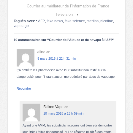
Courrier au médiateur de l’information de France
Télévision
›
Tagués avec :
AFP
,
fake news
,
fake science
,
medias
,
nicotine
,
vapotage
10 commentaires sur “
Courrier de l’Aiduce et de sovape à l’AFP
”
aline
dit :
9 mars 2018 à 22 h 31 min
Ça embête les pharmacien avec leur substitut non testé sur la
dangerosité. pour l’instant aucun mort déclaré par abus de vapotage.
Répondre
Falken Vape
dit :
10 mars 2018 à 13 h 59 min
Ayant une AMM, les substituts nicotinés ont bien sûr démontré
leur (très) faible dangerosité, qui se résume plutôt à des effets