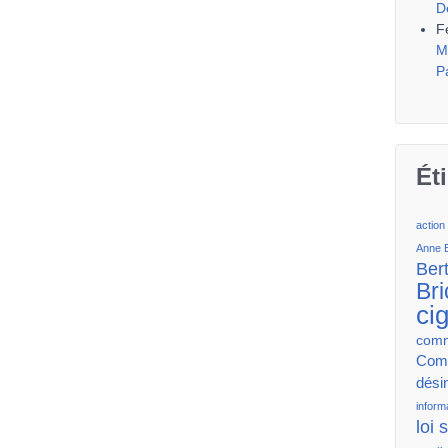
D
F
M
P
Ét
action
Anne 
Ber
Bri
ci
comm
Comm
dési
inform
loi 