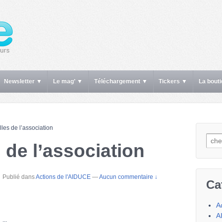
Newsletter ▼
Le mag’ ▼
Téléchargement ▼
Tickers ▼
La bout
les de l’association
Rech
 de l’association
Publié dans
Actions de l'AIDUCE
—
Aucun commentaire ↓
Ca
A
A