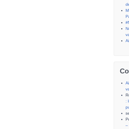
d
M
P
#
N
v
A
Co
A
v
R
:
p
s
P
–