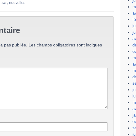
ju
news
,
nouvelles
m
a
f
ju
taire
j
a
a pas publiée.
Les champs obligatoires sont indiqués
d
o
m
a
m
d
s
ju
j
m
a
j
o
s
ju