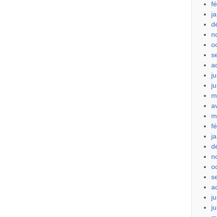
f
j
d
n
o
s
a
ju
j
m
a
m
f
j
d
n
o
s
a
ju
j