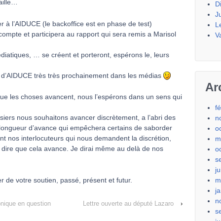
aille…
D
J
er à l’AIDUCE (le backoffice est en phase de test)
L
compte et participera au rapport qui sera remis a Marisol
V
iatiques, … se créent et porteront, espérons le, leurs
r d’AIDUCE très très prochainement dans les médias
Ar
que les choses avancent, nous l’espérons dans un sens qui
f
ssiers nous souhaitons avancer discrètement, a l’abri des
n
longueur d’avance qui empêchera certains de saborder
o
ont nos interlocuteurs qui nous demandent la discrétion,
m
ire que cela avance. Je dirai même au delà de nos
o
s
j
m
 de votre soutien, passé, présent et futur.
j
n
nique en question
Lettre ouverte au député Lazaro
›
s