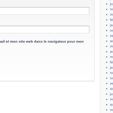
j
m
m
f
j
o
s
a
ail et mon site web dans le navigateur pour mon
m
a
m
f
j
n
o
s
a
ju
m
a
m