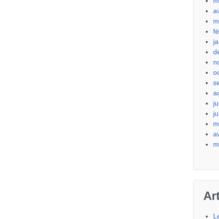
m
a
m
f
j
d
n
o
s
a
ju
j
m
a
m
Ar
L