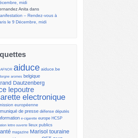
écembre, midi
ernandez Anita
dans
anifestation – Rendez-vous à
aris le 9 Décembre, midi
iquettes
aiduce
aiduce.be
AFNOR
belgique
Borgne
aromes
trand Dautzenberg
ce lepoutre
garette electronique
ission européenne
uniqué de presse
députés
défense
nformation
europe
HCSP
e-cigarette
lieux publics
ation
lettre ouverte
santé
Marisol touraine
magazine