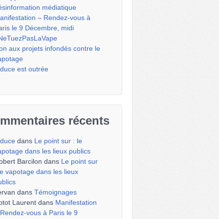
ésinformation médiatique
anifestation – Rendez-vous à
aris le 9 Décembre, midi
NeTuezPasLaVape
on aux projets infondés contre le
apotage
iduce est outrée
mmentaires récents
iduce
dans
Le point sur : le
apotage dans les lieux publics
obert Barcilon
dans
Le point sur
 le vapotage dans les lieux
ublics
ervan
dans
Témoignages
otot Laurent
dans
Manifestation
 Rendez-vous à Paris le 9