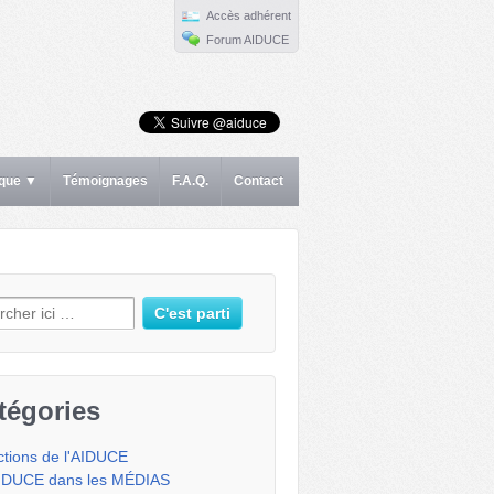
Accès adhérent
Forum AIDUCE
ique ▼
Témoignages
F.A.Q.
Contact
erche pour:
tégories
ctions de l'AIDUCE
IDUCE dans les MÉDIAS