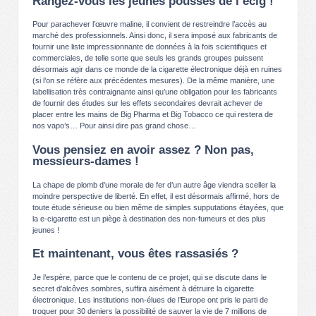
Rangez-vous les jeunes pousses de l’ecig !
Pour parachever l’œuvre maline, il convient de restreindre l’accès au
marché des professionnels. Ainsi donc, il sera imposé aux fabricants de
fournir une liste impressionnante de données à la fois scientifiques et
commerciales, de telle sorte que seuls les grands groupes puissent
désormais agir dans ce monde de la cigarette électronique déjà en ruines
(si l’on se réfère aux précédentes mesures). De la même manière, une
labellisation très contraignante ainsi qu’une obligation pour les fabricants
de fournir des études sur les effets secondaires devrait achever de
placer entre les mains de Big Pharma et Big Tobacco ce qui restera de
nos vapo’s… Pour ainsi dire pas grand chose…
Vous pensiez en avoir assez ? Non pas,
messieurs-dames !
La chape de plomb d’une morale de fer d’un autre âge viendra sceller la
moindre perspective de liberté. En effet, il est désormais affirmé, hors de
toute étude sérieuse ou bien même de simples supputations étayées, que
la e-cigarette est un piège à destination des non-fumeurs et des plus
jeunes !
Et maintenant, vous êtes rassasiés ?
Je l’espère, parce que le contenu de ce projet, qui se discute dans le
secret d’alcôves sombres, suffira aisément à détruire la cigarette
électronique. Les institutions non-élues de l’Europe ont pris le parti de
troquer pour 30 deniers la possibilité de sauver la vie de 7 millions de