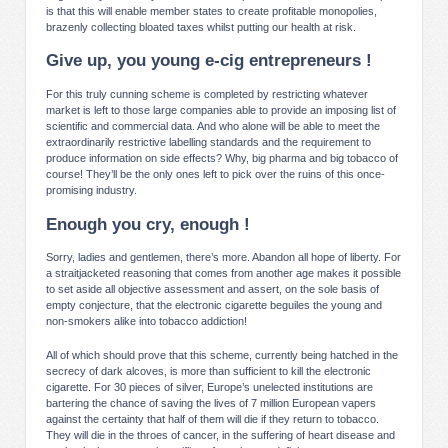
is that this will enable member states to create profitable monopolies,
brazenly collecting bloated taxes whilst putting our health at risk.
Give up, you young e-cig entrepreneurs !
For this truly cunning scheme is completed by restricting whatever
market is left to those large companies able to provide an imposing list of
scientific and commercial data. And who alone will be able to meet the
extraordinarily restrictive labelling standards and the requirement to
produce information on side effects? Why, big pharma and big tobacco of
course! They’ll be the only ones left to pick over the ruins of this once-
promising industry.
Enough you cry, enough !
Sorry, ladies and gentlemen, there’s more. Abandon all hope of liberty. For
a straitjacketed reasoning that comes from another age makes it possible
to set aside all objective assessment and assert, on the sole basis of
empty conjecture, that the electronic cigarette beguiles the young and
non-smokers alike into tobacco addiction!
All of which should prove that this scheme, currently being hatched in the
secrecy of dark alcoves, is more than sufficient to kill the electronic
cigarette. For 30 pieces of silver, Europe’s unelected institutions are
bartering the chance of saving the lives of 7 million European vapers
against the certainty that half of them will die if they return to tobacco.
They will die in the throes of cancer, in the suffering of heart disease and