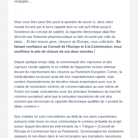
vergogne…
…
Vous vous êtes peut-être posé la question de savoir si, dans notre
monde écrasé par le lucre (appétit dont on sait qu’il réfute jusqu’à
l’existence du concept de satiété), la cigarette électronique allait être
dévorée par l’industrie pharmaceutique ou bien écrasée par celle du
tabac… Et bien braves gens, citoyens de l’Europe, vous voilà fixés :
En
faisant confiance au Conseil de l’Europe et à la Commission, vous
souffrirez le pire de chacun de ces deux mondes !
Depuis quelque temps déjà, la communauté des vap’euses et des
vap’eurs restait vigilante et se méfiait de l’apparente victoire obtenue
devant les représentant des citoyens au Parlement Européen. Certes, la
médicalisation exclusive avait été très majoritairement rejetée, mais
nombre d’amendements de dernière minute emportaient avec eux la
crainte de restrictions sévères de commercialisation au sein même de
l’Union (en totale contradiction avec les principes fondateurs du marché
commun européen) ainsi que la sensation nauséeuse de voir plus
souvent que nécessaire la cigarette électronique qualifiée de « produit du
tabac connexe ».
Nos craintes se sont concrétisées au-delà de nos pires cauchemars
puisqu’à cette heure on nous communique le contenu probable du projet
autour duquel discutent les intervenants du « Trilogue » (Conseil de
l’Europe et Commission face au Parlement). Qu’envisagent les institutions
opaques et non-élues dans le secret propice aux tractations nauséuses