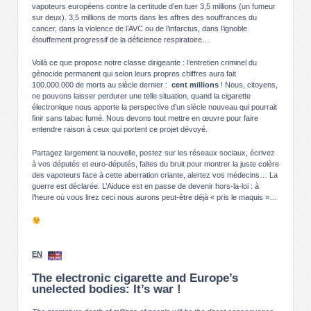
vapoteurs européens contre la certitude d’en tuer 3,5 millions (un fumeur
sur deux). 3,5 millions de morts dans les affres des souffrances du
cancer, dans la violence de l’AVC ou de l’infarctus, dans l’ignoble
étouffement progressif de la déficience respiratoire…
Voilà ce que propose notre classe dirigeante : l’entretien criminel du
génocide permanent qui selon leurs propres chiffres aura fait
100.000.000 de morts au siècle dernier :
cent millions
! Nous, citoyens,
ne pouvons laisser perdurer une telle situation, quand la cigarette
électronique nous apporte la perspective d’un siècle nouveau qui pourrait
finir sans tabac fumé. Nous devons tout mettre en œuvre pour faire
entendre raison à ceux qui portent ce projet dévoyé.
Partagez largement la nouvelle, postez sur les réseaux sociaux, écrivez
à vos députés et euro-députés, faites du bruit pour montrer la juste colère
des vapoteurs face à cette aberration criante, alertez vos médecins… La
guerre est déclarée. L’Aiduce est en passe de devenir hors-la-loi : à
l’heure où vous lirez ceci nous aurons peut-être déjà « pris le maquis »…
EN
The electronic cigarette and Europe’s
unelected bodies: It’s war !