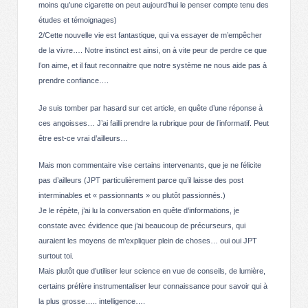
moins qu’une cigarette on peut aujourd’hui le penser compte tenu des
études et témoignages)
2/Cette nouvelle vie est fantastique, qui va essayer de m’empêcher
de la vivre…. Notre instinct est ainsi, on à vite peur de perdre ce que
l’on aime, et il faut reconnaitre que notre système ne nous aide pas à
prendre confiance….
Je suis tomber par hasard sur cet article, en quête d’une réponse à
ces angoisses… J’ai failli prendre la rubrique pour de l’informatif. Peut
être est-ce vrai d’ailleurs…
Mais mon commentaire vise certains intervenants, que je ne félicite
pas d’ailleurs (JPT particulièrement parce qu’il laisse des post
interminables et « passionnants » ou plutôt passionnés.)
Je le répète, j’ai lu la conversation en quête d’informations, je
constate avec évidence que j’ai beaucoup de précurseurs, qui
auraient les moyens de m’expliquer plein de choses… oui oui JPT
surtout toi.
Mais plutôt que d’utiliser leur science en vue de conseils, de lumière,
certains préfère instrumentaliser leur connaissance pour savoir qui à
la plus grosse….. intelligence….