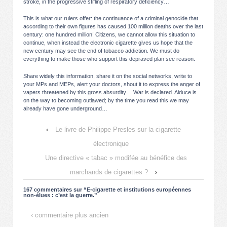
stroke, in the progressive stifling of respiratory deficiency…
This is what our rulers offer: the continuance of a criminal genocide that
according to their own figures has caused 100 million deaths over the last
century: one hundred million! Citizens, we cannot allow this situation to
continue, when instead the electronic cigarette gives us hope that the
new century may see the end of tobacco addiction. We must do
everything to make those who support this depraved plan see reason.
Share widely this information, share it on the social networks, write to
your MPs and MEPs, alert your doctors, shout it to express the anger of
vapers threatened by this gross absurdity… War is declared. Aiduce is
on the way to becoming outlawed; by the time you read this we may
already have gone underground…
‹
Le livre de Philippe Presles sur la cigarette
électronique
Une directive « tabac » modifée au bénéfice des
marchands de cigarettes ?
›
167 commentaires sur “
E-cigarette et institutions européennes
non-élues : c’est la guerre.
”
‹ commentaire plus ancien