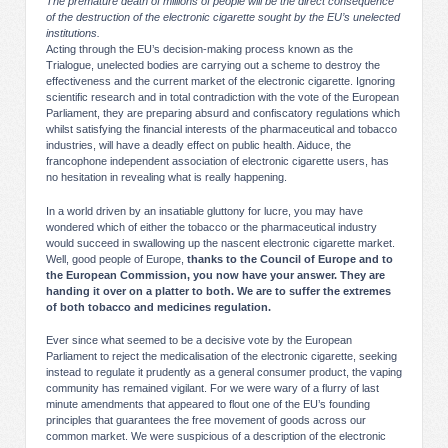
The premature death of millions of people will be the direct consequence
of the destruction of the electronic cigarette sought by the EU’s unelected
institutions.
Acting through the EU’s decision-making process known as the
Trialogue, unelected bodies are carrying out a scheme to destroy the
effectiveness and the current market of the electronic cigarette. Ignoring
scientific research and in total contradiction with the vote of the European
Parliament, they are preparing absurd and confiscatory regulations which
whilst satisfying the financial interests of the pharmaceutical and tobacco
industries, will have a deadly effect on public health. Aiduce, the
francophone independent association of electronic cigarette users, has
no hesitation in revealing what is really happening.
In a world driven by an insatiable gluttony for lucre, you may have
wondered which of either the tobacco or the pharmaceutical industry
would succeed in swallowing up the nascent electronic cigarette market.
Well, good people of Europe,
thanks to the Council of Europe and to
the European Commission, you now have your answer. They are
handing it over on a platter to both. We are to suffer the extremes
of both tobacco and medicines regulation.
Ever since what seemed to be a decisive vote by the European
Parliament to reject the medicalisation of the electronic cigarette, seeking
instead to regulate it prudently as a general consumer product, the vaping
community has remained vigilant. For we were wary of a flurry of last
minute amendments that appeared to flout one of the EU’s founding
principles that guarantees the free movement of goods across our
common market. We were suspicious of a description of the electronic