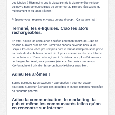
des lobbies ? Rien moins que la disparition de la cigarette électronique,
qui devra hors de toute logique se conformer au pire des législations du
médicament et du tabac réunies !
Préparez-vous, respirez et vapez un grand coup… Ça va faire mal !
Terminé, les e-liquides. Ciao les ato’s
rechargeables.
En effet, seules les cartouches scellées contenant moins de 10mg de
nicotine auraient droit de cité. Jetez vos flacons devenus hors-la-loi.
Bonjour les cartouches pré-remplies dont le format s’adaptera sans peine
au mode de distribution « paquet de clopes » comme à celui de « tablette
de cachetons » ! Dans cette logique, il n’existera donc plus d’atomiseurs
rechargeables. Ainsi, vous pourrez jeter vos Stardusts comme vos
Kayfun acheté à prix d’or, ils seront hors-la-loi tout aussi bien.
Adieu les arômes !
Seules quelques rares saveurs « approuvées » pour cet usage
pourraient subsister, à l’instar des désuètes et inutiles gommes nicotinées
de l’industrie pharma’.
Adieu la communication, le marketing, la
pub et même les communautés telles qu’on
en rencontre sur internet.