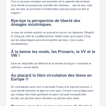
Tout ce qui peut constituer une promotion de la cigarette électronique
sera interdit et pourquoi pas passible des tribunaux… pas de pub, mais
pas non plus de promotion ni d’information quel que puisse en être le
support !
Bye-bye la perspective de liberté des
dosages nicotiniques.
Le taux de nicotine autorisé ne pourrait en aucun cas dépasser 20mg/ml
et 10mg par unité de conditionnement. Moitié moins qu’un patch 21mg
que les tabacologues prescrivent parfois par deux, trois ou plus
simultanément.
À la benne les mods, les Provaris, le VV et le
VW !
Seuls les dispositifs qui délivrent de la nicotine de façon « constante et
uniforme » seront admis.
Au placard la libre circulation des biens en
Europe !!
En contradiction avec tout ce qui fonde l’Union et le marché commun, il
sera interdit d’acheter en ligne en zone euro. Comme c’est pratique pour
que chaque état mette gentiment en place son petit monopole bien
lucratif, ses grosses taxes éhontées au péril de notre santé.