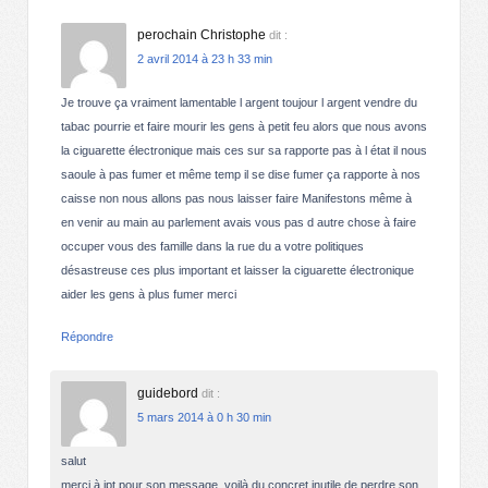
perochain Christophe
dit :
2 avril 2014 à 23 h 33 min
Je trouve ça vraiment lamentable l argent toujour l argent vendre du
tabac pourrie et faire mourir les gens à petit feu alors que nous avons
la ciguarette électronique mais ces sur sa rapporte pas à l état il nous
saoule à pas fumer et même temp il se dise fumer ça rapporte à nos
caisse non nous allons pas nous laisser faire Manifestons même à
en venir au main au parlement avais vous pas d autre chose à faire
occuper vous des famille dans la rue du a votre politiques
désastreuse ces plus important et laisser la ciguarette électronique
aider les gens à plus fumer merci
Répondre
guidebord
dit :
5 mars 2014 à 0 h 30 min
salut
merci à jpt pour son message. voilà du concret.inutile de perdre son