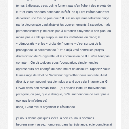
temps à discuter. ceux qui ne fument pas s’en fichent des projets de
l’UE et leurs discours sont sans intérêt. ce qui est intéressant c’est
de vérifier une fois de plus que l’UE est un système totalitaire dirigé
par la ploutocratie capitaliste et les gouvernements à sa solde, mais
personnellement je ne crois pas à « l’action citoyenne » non plus, du
moins pas à celle qui s’appuie sur les institutions en place; la
« démocratie » et les « droits de l’homme » c’est surtout de la
propagande. le parlement de ĺ´UE a déjà voté contre les projets
d’interdiction de l’e-cigarette, et la commission de l’UE n’en tient pas
compte… On vit toujours sous l’occupation, simplement les
oppresseurs ont changé de costume et de discours. rappelez-vous
le message de Noël de Snowden: big brother nous surveille, il est
déjà là, et son pouvoir est bien plus grand que celui imaginé par G
Orwell dans son roman 1984…(si certains lecteurs trouvent que
j’exagère, ou pire, que je divague, qu’ils sachent que ce n’est pas à
eux que je m’adresse)
donc, il vaut mieux organiser la résistance.
jpt nous donne quelques idées. à part ça, nous sommes
heureusement assez nombreux dans la résistance, et je compléterai