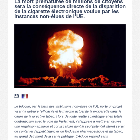
La mort prématurée de millions de citoyens
sera la conséquence directe de la disparition
de la cigarette électronique voulue par les
instances non-élues de l’UE.
FR
Le trilogue, par le biais des institutions non-élues de l’UE porte un projet
visant à détruire l’efficacité et le marché actuel de la e-cigarette dans le
cadre de la directive tabac. Hors de toute réalité scientifique et en totale
contradiction avec le vote du Parlement, il s’apprête à mettre en œuvre
une régulation absurde et confiscatoire dont le seul potentiel intérêt serait
de contenter l’appétit financier de l’industrie pharmaceutique et du tabac,
au grand détriment de la santé publique. L’Aiduce répond sans