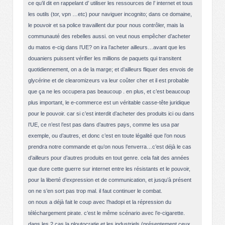
ce qu’il dit en rappelant d’ utiliser les ressources de l’ internet et tous
les outils (tor, vpn …etc) pour naviguer incognito; dans ce domaine,
le pouvoir et sa police travaillent dur pour nous contrôler, mais la
communauté des rebelles aussi. on veut nous empêcher d’acheter
du matos e-cig dans l’UE? on ira l’acheter ailleurs…avant que les
douaniers puissent vérifier les millions de paquets qui transitent
quotidiennement, on a de la marge; et d’ailleurs fliquer des envois de
glycérine et de clearomizeurs va leur coûter cher et il est probable
que ça ne les occupera pas beaucoup . en plus, et c’est beaucoup
plus important, le e-commerce est un véritable casse-tête juridique
pour le pouvoir. car si c’est interdit d’acheter des produits ici ou dans
l’UE, ce n’est l’est pas dans d’autres pays, comme les usa par
exemple, ou d’autres, et donc c’est en toute légalité que l’on nous
prendra notre commande et qu’on nous l’enverra…c’est déjà le cas
d’ailleurs pour d’autres produits en tout genre. cela fait des années
que dure cette guerre sur internet entre les résistants et le pouvoir,
pour la liberté d’expression et de communication, et jusqu’à présent
on ne s’en sort pas trop mal. il faut continuer le combat.
on nous a déjà fait le coup avec l’hadopi et la répression du
téléchargement pirate. c’est le même scénario avec l’e-cigarette.
dans les 2 cas la ploutocratie et les industriels (présentement ceux