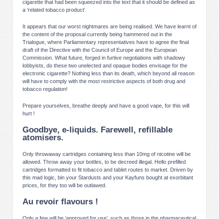
cigarette that had been squeezed into the text that it should be defined as
a ‘related tobacco product’.
It appears that our worst nightmares are being realised. We have learnt of
the content of the proposal currently being hammered out in the
Trialogue, where Parliamentary representatives have to agree the final
draft of the Directive with the Council of Europe and the European
Commission. What future, forged in furtive negotiations with shadowy
lobbyists, do these two unelected and opaque bodies envisage for the
electronic cigarette? Nothing less than its death, which beyond all reason
will have to comply with the most restrictive aspects of both drug and
tobacco regulation!
Prepare yourselves, breathe deeply and have a good vape, for this will
hurt !
Goodbye, e-liquids. Farewell, refillable
atomisers.
Only throwaway cartridges containing less than 10mg of nicotine will be
allowed. Throw away your bottles, to be decreed illegal. Hello prefilled
cartridges formatted to fit tobacco and tablet routes to market. Driven by
this mad logic, bin your Stardusts and your Kayfuns bought at exorbitant
prices, for they too will be outlawed.
Au revoir flavours !
Only a few will be ‘approved for use’, such as those in the pharmaceutical