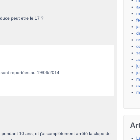
m
a
m
iduce peut etre le 17 ?
f
j
d
n
o
s
a
ju
 sont reportées au 19/06/2014
j
m
a
m
Ar
pendant 10 ans, et j’ai complètement arrêté la clope de
L