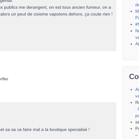
génial.
d
eux publics me derangent, on est tous ancien fumeur, on a
M
 alors un peut de civisme vapotons dehors, ça coute rien !
P
#
N
v
A
Co
rfler
A
v
R
:
p
s
P
et sa sa va faire mal a la boutique specialisé !
–