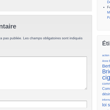
D
F
M
P
taire
a pas publiée.
Les champs obligatoires sont indiqués
Ét
action
Anne 
Ber
Bri
ci
comm
Comm
dési
inform
loi 