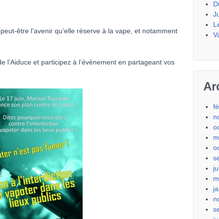
D
J
L
peut-être l’avenir qu’elle réserve à la vape, et notamment
V
 l’Aiduce et participez à l’évènement en partageant vos
Ar
f
n
o
m
o
s
j
m
j
n
s