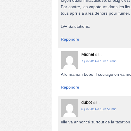
façon quasi miraculeuse, la ecig c’est 
Par contre, les vapoteurs dans les li
tous aprris à allez dehors pour fumer,
@+ Salutations.
Répondre
Michel
dit :
7 juin 2014 à 10 h 13 min
Allo maman bobo !! courage on va mo
Répondre
dubot
dit :
6 juin 2014 à 18 h 51 min
elle va annoncé surtout de la taxation 