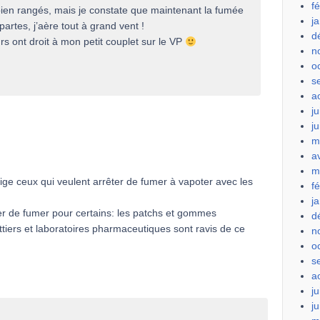
f
bien rangés, mais je constate que maintenant la fumée
j
partes, j’aère tout à grand vent !
d
s ont droit à mon petit couplet sur le VP
n
o
s
a
ju
j
m
a
m
ge ceux qui veulent arrêter de fumer à vapoter avec les
f
j
ter de fumer pour certains: les patchs et gommes
d
ttiers et laboratoires pharmaceutiques sont ravis de ce
n
o
s
a
ju
j