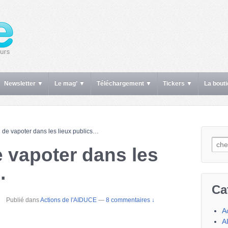
Newsletter ▼
Le mag’ ▼
Téléchargement ▼
Tickers ▼
La bout
on de vapoter dans les lieux publics…
Rech
e vapoter dans les
…
Ca
Publié dans
Actions de l'AIDUCE
—
8 commentaires ↓
A
A