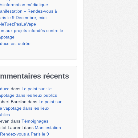
ésinformation médiatique
anifestation – Rendez-vous à
aris le 9 Décembre, midi
NeTuezPasLaVape
on aux projets infondés contre le
apotage
iduce est outrée
mmentaires récents
iduce
dans
Le point sur : le
apotage dans les lieux publics
obert Barcilon
dans
Le point sur
 le vapotage dans les lieux
ublics
ervan
dans
Témoignages
otot Laurent
dans
Manifestation
 Rendez-vous à Paris le 9