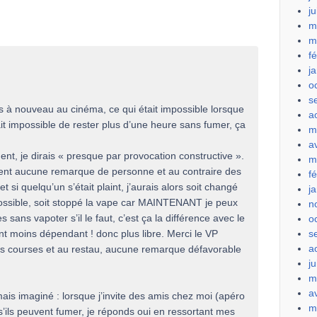
j
m
m
f
j
o
s
is à nouveau au cinéma, ce qui était impossible lorsque
a
tait impossible de rester plus d’une heure sans fumer, ça
m
a
nt, je dirais « presque par provocation constructive ».
m
sent aucune remarque de personne et au contraire des
f
 si quelqu’un s’était plaint, j’aurais alors soit changé
j
 possible, soit stoppé la vape car MAINTENANT je peux
n
 sans vapoter s’il le faut, c’est ça la différence avec le
o
t moins dépendant ! donc plus libre. Merci le VP
s
a
 les courses et au restau, aucune remarque défavorable
ju
m
a
ais imaginé : lorsque j’invite des amis chez moi (apéro
m
’ils peuvent fumer, je réponds oui en ressortant mes