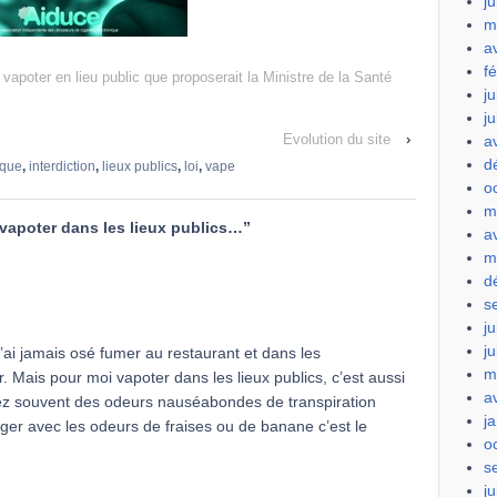
ju
m
a
f
 vapoter en lieu public que proposerait la Ministre de la Santé
ju
j
Evolution du site
›
a
d
ique
,
interdiction
,
lieux publics
,
loi
,
vape
o
m
 vapoter dans les lieux publics…
”
a
m
d
s
ju
j
’ai jamais osé fumer au restaurant et dans les
m
 Mais pour moi vapoter dans les lieux publics, c’est aussi
a
ez souvent des odeurs nauséabondes de transpiration
j
anger avec les odeurs de fraises ou de banane c’est le
o
s
ju