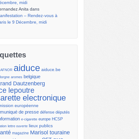
écembre, midi
ernandez Anita
dans
anifestation – Rendez-vous à
aris le 9 Décembre, midi
iquettes
aiduce
aiduce.be
AFNOR
belgique
Borgne
aromes
trand Dautzenberg
ce lepoutre
garette electronique
ission européenne
uniqué de presse
députés
défense
nformation
europe
HCSP
e-cigarette
lieux publics
ation
lettre ouverte
santé
Marisol touraine
magazine