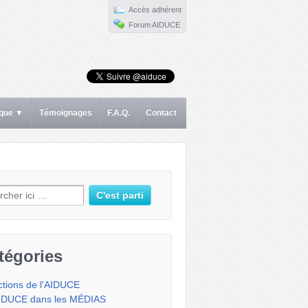
Accès adhérent
Forum AIDUCE
ique ▼
Témoignages
F.A.Q.
Contact
erche pour:
tégories
ctions de l'AIDUCE
IDUCE dans les MÉDIAS