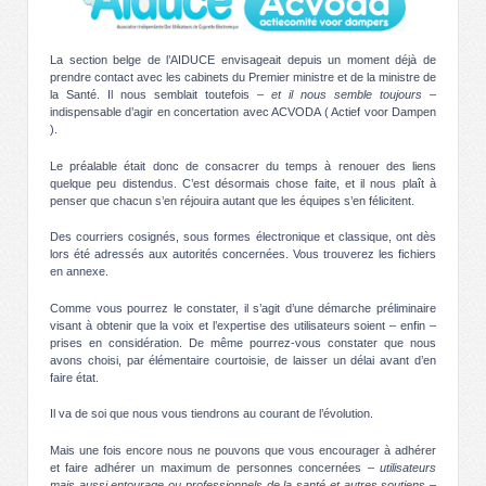
La section belge de l’AIDUCE envisageait depuis un moment déjà de
prendre contact avec les cabinets du Premier ministre et de la ministre de
la Santé. Il nous semblait toutefois –
et il nous semble toujours
–
indispensable d’agir en concertation avec ACVODA ( Actief voor Dampen
).
Le préalable était donc de consacrer du temps à renouer des liens
quelque peu distendus. C’est désormais chose faite, et il nous plaît à
penser que chacun s’en réjouira autant que les équipes s’en félicitent.
Des courriers cosignés, sous formes électronique et classique, ont dès
lors été adressés aux autorités concernées. Vous trouverez les fichiers
en annexe.
Comme vous pourrez le constater, il s’agit d’une démarche préliminaire
visant à obtenir que la voix et l’expertise des utilisateurs soient – enfin –
prises en considération. De même pourrez-vous constater que nous
avons choisi, par élémentaire courtoisie, de laisser un délai avant d’en
faire état.
Il va de soi que nous vous tiendrons au courant de l’évolution.
Mais une fois encore nous ne pouvons que vous encourager à adhérer
et faire adhérer un maximum de personnes concernées –
utilisateurs
mais aussi entourage ou professionnels de la santé et autres soutiens
–