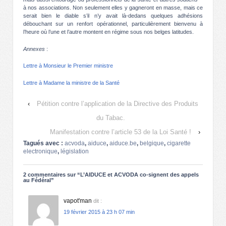
à nos associations. Non seulement elles y gagneront en masse, mais ce
serait bien le diable s’il n’y avait là-dedans quelques adhésions
débouchant sur un renfort opérationnel, particulièrement bienvenu à
l’heure où l’une et l’autre montent en régime sous nos belges latitudes.
Annexes
:
Lettre à Monsieur le Premier ministre
Lettre à Madame la ministre de la Santé
‹
Pétition contre l’application de la Directive des Produits
du Tabac.
Manifestation contre l’article 53 de la Loi Santé !
›
Tagués avec :
acvoda
,
aiduce
,
aiduce.be
,
belgique
,
cigarette
electronique
,
législation
2 commentaires sur “
L’AIDUCE et ACVODA co-signent des appels
au Fédéral
”
vapot'man
dit :
19 février 2015 à 23 h 07 min