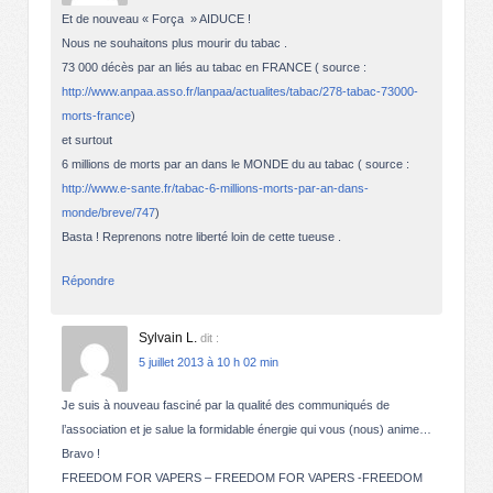
Et de nouveau « Força » AIDUCE !
Nous ne souhaitons plus mourir du tabac .
73 000 décès par an liés au tabac en FRANCE ( source :
http://www.anpaa.asso.fr/lanpaa/actualites/tabac/278-tabac-73000-
morts-france
)
et surtout
6 millions de morts par an dans le MONDE du au tabac ( source :
http://www.e-sante.fr/tabac-6-millions-morts-par-an-dans-
monde/breve/747
)
Basta ! Reprenons notre liberté loin de cette tueuse .
Répondre
Sylvain L.
dit :
5 juillet 2013 à 10 h 02 min
Je suis à nouveau fasciné par la qualité des communiqués de
l’association et je salue la formidable énergie qui vous (nous) anime…
Bravo !
FREEDOM FOR VAPERS – FREEDOM FOR VAPERS -FREEDOM