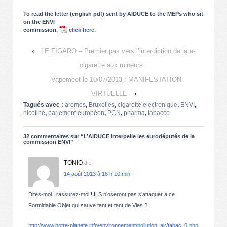
To read the letter (english pdf) sent by AIDUCE to the MEPs who sit
on the ENVI
commission,
click here
.
‹
LE FIGARO – Premier pas vers l’interdiction de la e-
cigarette aux mineurs
Vapemeet le 10/07/2013 : MANIFESTATION
VIRTUELLE
›
Tagués avec :
aromes
,
Bruxelles
,
cigarette electronique
,
ENVI
,
nicotine
,
parlement européen
,
PCN
,
pharma
,
tabacco
32 commentaires sur “
L’AIDUCE interpelle les eurodéputés de la
commission ENVI
”
TONIO
dit :
14 août 2013 à 18 h 10 min
Dites-moi ! rassurez-moi ! ILS n’oseront pas s’attaquer à ce
Formidable Objet qui sauve tant et tant de Vies ?
http://www.notre-planete.info/environnement/pollution_air/tabac_0.php