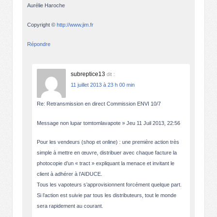
Aurélie Haroche
Copyright ©
http://www.jim.fr
Répondre
subreptice13
dit :
11 juillet 2013 à 23 h 00 min
Re: Retransmission en direct Commission ENVI 10/7
Message non lupar tomtomlavapote » Jeu 11 Juil 2013, 22:56
Pour les vendeurs (shop et online) : une première action très
simple à mettre en œuvre, distribuer avec chaque facture la
photocopie d’un « tract » expliquant la menace et invitant le
client à adhérer à l’AIDUCE.
Tous les vapoteurs s’approvisionnent forcément quelque part.
Si l’action est suivie par tous les distributeurs, tout le monde
sera rapidement au courant.