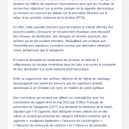
dizaines de milliers de vapoteurs francophones ainsi que les résultats de
recherches objectives sur la portée sanitaire de la cigarette électronique,
au moment où s’ouvrent les débats sur la prochaine Directive sur le
tabac et les produits contenant de la nicotine (PCN).
En effet, cette nouvelle Directive pourrait traduire la volonté affichée des
pouvoirs publics d’instaurer un encadrement drastique voire dissuasif
des réseaux de distribution, des dosages en nicotine autorisés, des
arômes qui de fait seraient interdites, disqualifiant une pratique que
l’ensemble des vapoteurs considère comme une alternative infiniment
moins dangereuse que le tabagisme.
En outre la demande de médicaliser les produits au-delà de 4
milligrammes de nicotine reviendrait dans les faits à accorder le monopole
de leur distribution à la seule industrie pharmaceutique.
Enfin, la suppression des arômes, élément clé de l’attrait du vapotage,
découragerait tout autant les fumeurs que les vapoteurs actuels,
aboutissant à un véritable non-sens en matière de santé publique.
Des restrictions qui seraient par ailleurs en contradiction avec les
conclusions du rapport livré en mai 2013 par l’Office Français de
prévention du Tabagisme (OFT) à la demande du Ministère de la Santé,
stipulant que « l’e-cigarette, bien fabriquée et bien utilisée est en elle-
même un produit qui présente des dangers infiniment moindres que la
cigarette », soulignant également « l’absence de cancérogène »,
« l’absence de monoxyde de carbone » et « l’absence de particules