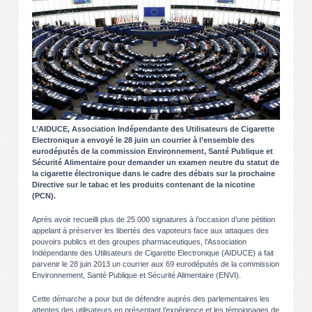
L’AIDUCE, Association Indépendante des Utilisateurs de Cigarette
Electronique a envoyé le 28 juin un courrier à l’ensemble des
eurodéputés de la commission Environnement, Santé Publique et
Sécurité Alimentaire pour demander un examen neutre du statut de
la cigarette électronique dans le cadre des débats sur la prochaine
Directive sur le tabac et les produits contenant de la nicotine
(PCN).
Après avoir recueilli plus de 25 000 signatures à l’occasion d’une pétition
appelant à préserver les libertés des vapoteurs face aux attaques des
pouvoirs publics et des groupes pharmaceutiques, l’Association
Indépendante des Utilisateurs de Cigarette Electronique (AIDUCE) a fait
parvenir le 28 juin 2013 un courrier aux 69 eurodéputés de la commission
Environnement, Santé Publique et Sécurité Alimentaire (ENVI).
Cette démarche a pour but de défendre auprès des parlementaires les
attentes des utilisateurs en présentant l’expérience et les témoignages de