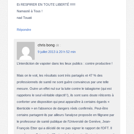
Et RESPIRER EN TOUTE LIBERTÉ !!!!!!
Namasté à Tous !
nad Touati
Répondre
chris bong
dit :
9 juillet 2013 à 20 h 52 min
L’interdiction de vapoter dans les lieux publics : contre productive !
Mais on le voit, les résultats sont très partagés et 47 % des
professionnels de santé ne sont guère convaincus par une telle
mesure. Outre un effet nul sur la lutte contre le tabagisme (qui est
rappelons le seul véritable objectif !), ils sont sans doute réticents à
conforter une disposition qui peut apparaître à certains égards «
liberticide » en l’absence de dangers réels confirmés. Peut-être
certains partagent-ils par ailleurs l’analyse proposée en filigrane par
le professeur de santé publique de l’Université de Genève, Jean-
François Etter qui a décidé de ne pas signer le rapport de l’OFT. Il