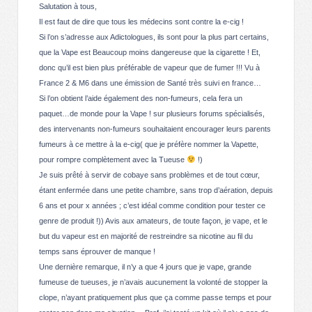
Salutation à tous,
Il est faut de dire que tous les médecins sont contre la e-cig !
Si l’on s’adresse aux Adictologues, ils sont pour la plus part certains,
que la Vape est Beaucoup moins dangereuse que la cigarette ! Et,
donc qu’il est bien plus préférable de vapeur que de fumer !!! Vu à
France 2 & M6 dans une émission de Santé très suivi en france…
Si l’on obtient l’aide également des non-fumeurs, cela fera un
paquet…de monde pour la Vape ! sur plusieurs forums spécialisés,
des intervenants non-fumeurs souhaitaient encourager leurs parents
fumeurs à ce mettre à la e-cig( que je préfère nommer la Vapette,
pour rompre complètement avec la Tueuse
!)
Je suis prêté à servir de cobaye sans problèmes et de tout cœur,
étant enfermée dans une petite chambre, sans trop d’aération, depuis
6 ans et pour x années ; c’est idéal comme condition pour tester ce
genre de produit !)) Avis aux amateurs, de toute façon, je vape, et le
but du vapeur est en majorité de restreindre sa nicotine au fil du
temps sans éprouver de manque !
Une dernière remarque, il n’y a que 4 jours que je vape, grande
fumeuse de tueuses, je n’avais aucunement la volonté de stopper la
clope, n’ayant pratiquement plus que ça comme passe temps et pour