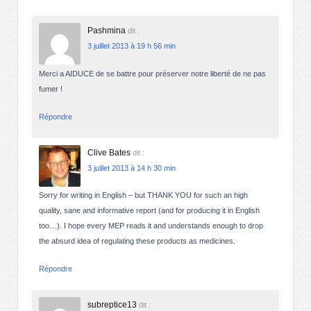
Pashmina
dit :
3 juillet 2013 à 19 h 56 min
Merci a AIDUCE de se battre pour préserver notre liberté de ne pas
fumer !
Répondre
Clive Bates
dit :
3 juillet 2013 à 14 h 30 min
Sorry for writing in English – but THANK YOU for such an high
quality, sane and informative report (and for producing it in English
too…). I hope every MEP reads it and understands enough to drop
the absurd idea of regulating these products as medicines.
Répondre
subreptice13
dit :