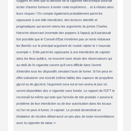
suggère en effet que la diffusion de la cigarette électronique pourrait
inciter d’autres fumeurs à tenter cette expérience… et à réduire ainsi
leurs risques ! On compte également probablement parmi les
opposants à une telle interdiction, des lecteurs attentifs et
pragmatiques qui auront retenu les arguments du juriste Charles
Haroche observant (exemple des poppers à l’appui) qu’il paraissait
fort possible que le Conseil d’Etat n’entérine pas un texte réduisant
les libertés sur le principal argument de vouloir rejeter le « mauvais
exemple ». Enfin parmi les opposants à une interdiction de vapoter
dans les lieux publics, se trouvent sans doute des observateurs qui
au-delà de l’e-cigarette savent qu’il sera difficile dans l’avenir
d’interdire tous les dispositifs simulant l’acte de fumer. Si l’on peut en
effet subodorer une toxicité (même faible) des vapeurs de propylène
glycol ou de glycérol, l’argument sera nul et non avenu le jour où
seront disponibles des e-cigarette sans fumée. Le rapport de l’OFT le
reconnaît lui-même qui note que l’arrivée de tels produits « posera le
problème de leur interdiction ou de leur autorisation dans les locaux
où l’on ne peut ni fumer, ni vapoter. Le produit deviendrait un
inhalateur de nicotine débarrassé un peu plus de toute ressemblance
avec la cigarette de tabac ».