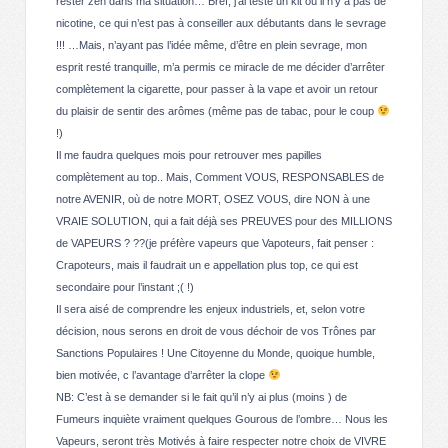
rester zen dans ma situation… Bref, j’ai testé un kit où il n’y a pas de
nicotine, ce qui n’est pas à conseiller aux débutants dans le sevrage
!!! …Mais, n’ayant pas l’idée même, d’être en plein sevrage, mon
esprit resté tranquille, m’a permis ce miracle de me décider d’arrêter
complètement la cigarette, pour passer à la vape et avoir un retour
du plaisir de sentir des arômes (même pas de tabac, pour le coup
!)
Il me faudra quelques mois pour retrouver mes papilles
complètement au top.. Mais, Comment VOUS, RESPONSABLES de
notre AVENIR, où de notre MORT, OSEZ VOUS, dire NON à une
VRAIE SOLUTION, qui a fait déjà ses PREUVES pour des MILLIONS
de VAPEURS ? ??(je préfère vapeurs que Vapoteurs, fait penser :
Crapoteurs, mais il faudrait un e appellation plus top, ce qui est
secondaire pour l’instant ;( !)
Il sera aisé de comprendre les enjeux industriels, et, selon votre
décision, nous serons en droit de vous déchoir de vos Trônes par
Sanctions Populaires ! Une Citoyenne du Monde, quoique humble,
bien motivée, c l’avantage d’arrêter la clope
NB: C’est à se demander si le fait qu’il n’y ai plus (moins ) de
Fumeurs inquiète vraiment quelques Gourous de l’ombre… Nous les
Vapeurs, seront très Motivés à faire respecter notre choix de VIVRE