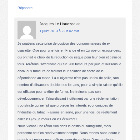
Répondre
Jacques Le Houezec
dit :
1 juillet 2013 à 22 h 02 min
Je soutiens cette prise de position des consommateurs de e-
cigarette. Que pour une fois en France et en Europe on écoute ceux
qui ont fait le choix de la réduction du risque pour leur bien et celui de
tous. Arrêtons l’attentisme qui tue 200 fumeurs par jour, et laissons le
choix aux fumeurs de trouver leur solution de sortie de la
dépendance au tabac. La e-cigarette n’est pas un feu de paille, son
nombre d’utilisateurs double tous les ans, pour la simple raison qu’elle
est efficace pour arrêter de fumer. Ne freinons pas son
développement en l’alourdissant inutilement par une réglementation
trop stricte qui ne fait que protéger les intérêts économiques de
l’industrie du tabac. Faisons en sorte, pour une fois, de réellement
aider les (ex-)fumeurs en les écoutant !
Nous vivons une révolution dans le destin du tabagisme, mais
personne ne s’en rend vraiment compte. Nous tenons sans doute le
produit qui pourra nous débarrasser de ce fléau. Dans quelques