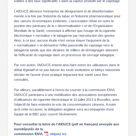
solides à des taux significatifs » dans la vapeur produite par le vapotage.
L’AIDUCE dénonce l’entreprise de dénigrement et de désinformation
menée à la fois par l’industrie du tabac et l’industrie pharmaceutique pour
des raisons économiques évidentes. L’association réfute en outre la
position des partisans de la « dénormalisation » et de l’Organisation
Mondiale de la Santé, consistant à affirmer que l’usage de la cigarette
électronique « normalise » le tabagisme par reproduction des gestes.
Ainsi, à ce jour, aucune étude n’est venue étayer l’argument de la
« normalisation » et démontrer l’effet passerelle du vapotage vers le
tabagisme tandis que des dizaines de milliers de témoignages attestent
de l’efficacité du vapotage dans un processus de sevrage tabagique.
Par son action, l’AIDUCE entend ainsi faire entrer les utilisateurs dans le
débat législatif et ne pas laisser les seuls institutions et lobbys industriels
décider de l’avenir d’une pratique impactant leur santé sans être
consultés.
Par ailleurs, parallèlement à l’envoi du courrier à la commission ENVI,
l’AIDUCE participera à une mobilisation des associations européennes
d’utilisateurs de cigarette électronique le 10 juillet 2013 à Bruxelles, avec
l’objectif de faire entendre la voix de consommateurs citoyens. A noter
qu’à cette occasion, la délégation anglaise sera accompagnée d’une
équipe de la BBC pour couvrir l’évènement.
Pour consulter la lettre de l’AIDUCE (pdf en français) envoyée aux
eurodéputés de la
commission ENVI,
cliquez ici
.