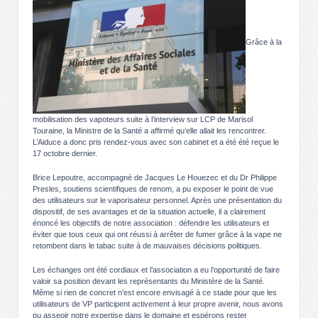
Grâce à la
mobilisation des vapoteurs suite à l’interview sur LCP de Marisol
Touraine, la Ministre de la Santé a affirmé qu’elle allait les rencontrer.
L’Aiduce a donc pris rendez-vous avec son cabinet et a été été reçue le
17 octobre dernier.
Brice Lepoutre, accompagné de Jacques Le Houezec et du Dr Philippe
Presles, soutiens scientifiques de renom, a pu exposer le point de vue
des utilisateurs sur le vaporisateur personnel. Après une présentation du
dispositif, de ses avantages et de la situation actuelle, il a clairement
énoncé les objectifs de notre association : défendre les utilisateurs et
éviter que tous ceux qui ont réussi à arrêter de fumer grâce à la vape ne
retombent dans le tabac suite à de mauvaises décisions politiques.
Les échanges ont été cordiaux et l’association a eu l’opportunité de faire
valoir sa position devant les représentants du Ministère de la Santé.
Même si rien de concret n’est encore envisagé à ce stade pour que les
utilisateurs de VP participent activement à leur propre avenir, nous avons
pu asseoir notre expertise dans le domaine et espérons rester