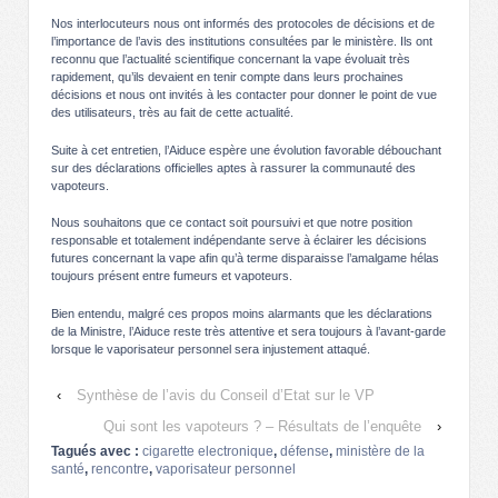
Nos interlocuteurs nous ont informés des protocoles de décisions et de
l’importance de l’avis des institutions consultées par le ministère. Ils ont
reconnu que l’actualité scientifique concernant la vape évoluait très
rapidement, qu’ils devaient en tenir compte dans leurs prochaines
décisions et nous ont invités à les contacter pour donner le point de vue
des utilisateurs, très au fait de cette actualité.
Suite à cet entretien, l’Aiduce espère une évolution favorable débouchant
sur des déclarations officielles aptes à rassurer la communauté des
vapoteurs.
Nous souhaitons que ce contact soit poursuivi et que notre position
responsable et totalement indépendante serve à éclairer les décisions
futures concernant la vape afin qu’à terme disparaisse l’amalgame hélas
toujours présent entre fumeurs et vapoteurs.
Bien entendu, malgré ces propos moins alarmants que les déclarations
de la Ministre, l’Aiduce reste très attentive et sera toujours à l’avant-garde
lorsque le vaporisateur personnel sera injustement attaqué.
‹
Synthèse de l’avis du Conseil d’Etat sur le VP
Qui sont les vapoteurs ? – Résultats de l’enquête
›
Tagués avec :
cigarette electronique
,
défense
,
ministère de la
santé
,
rencontre
,
vaporisateur personnel