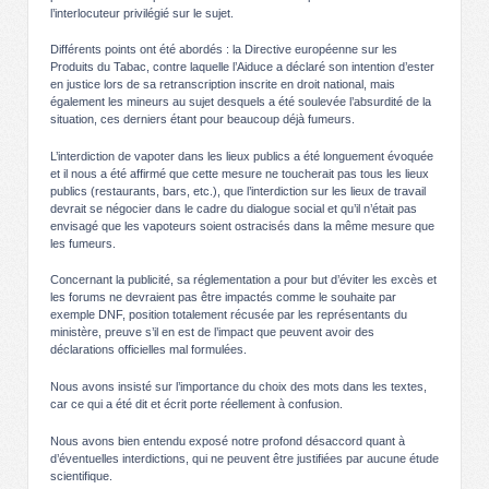
l’interlocuteur privilégié sur le sujet.
Différents points ont été abordés : la Directive européenne sur les
Produits du Tabac, contre laquelle l’Aiduce a déclaré son intention d’ester
en justice lors de sa retranscription inscrite en droit national, mais
également les mineurs au sujet desquels a été soulevée l’absurdité de la
situation, ces derniers étant pour beaucoup déjà fumeurs.
L’interdiction de vapoter dans les lieux publics a été longuement évoquée
et il nous a été affirmé que cette mesure ne toucherait pas tous les lieux
publics (restaurants, bars, etc.), que l’interdiction sur les lieux de travail
devrait se négocier dans le cadre du dialogue social et qu’il n’était pas
envisagé que les vapoteurs soient ostracisés dans la même mesure que
les fumeurs.
Concernant la publicité, sa réglementation a pour but d’éviter les excès et
les forums ne devraient pas être impactés comme le souhaite par
exemple DNF, position totalement récusée par les représentants du
ministère, preuve s’il en est de l’impact que peuvent avoir des
déclarations officielles mal formulées.
Nous avons insisté sur l’importance du choix des mots dans les textes,
car ce qui a été dit et écrit porte réellement à confusion.
Nous avons bien entendu exposé notre profond désaccord quant à
d’éventuelles interdictions, qui ne peuvent être justifiées par aucune étude
scientifique.