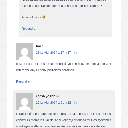
n’est pas une raison pour nous endormir sur nos lauriers !
A vos claviers
Répondre
boch
dit :
28 janvier 2014 à 17 h 17 min
déja signe il faut tous rester mobilisé.Nous ne devons rien lacher aux
differents lobys et aux politiciens corompu.
Répondre
corne yoann
dit :
27 janvier 2014 à 21 h 12 min
je l’ai signé et partager plusieurs fois sur face book,il faut que tout les
vapoteurs meme les -actifs se réveillent,car quand tout les systèmes
a voltages/wattage variables(les +éfficaces),les tank de + de 2ml