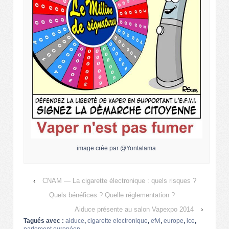
image crée par @Yontalama
‹
CNAM — La cigarette électronique : quels risques ?
Quels bénéfices ? Quelle réglementation ?
Aiduce présente au salon Vapexpo 2014
›
Tagués avec :
aiduce
,
cigarette electronique
,
efvi
,
europe
,
ice
,
parlement européen