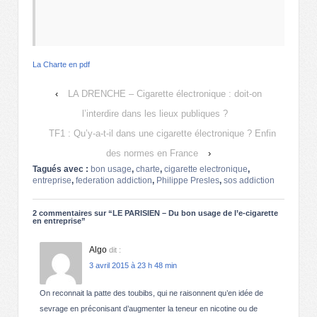
La Charte en pdf
‹
LA DRENCHE – Cigarette électronique : doit-on
l’interdire dans les lieux publiques ?
TF1 : Qu’y-a-t-il dans une cigarette électronique ? Enfin
des normes en France
›
Tagués avec :
bon usage
,
charte
,
cigarette electronique
,
entreprise
,
federation addiction
,
Philippe Presles
,
sos addiction
2 commentaires sur “
LE PARISIEN – Du bon usage de l’e-cigarette
en entreprise
”
Algo
dit :
3 avril 2015 à 23 h 48 min
On reconnait la patte des toubibs, qui ne raisonnent qu’en idée de
sevrage en préconisant d’augmenter la teneur en nicotine ou de