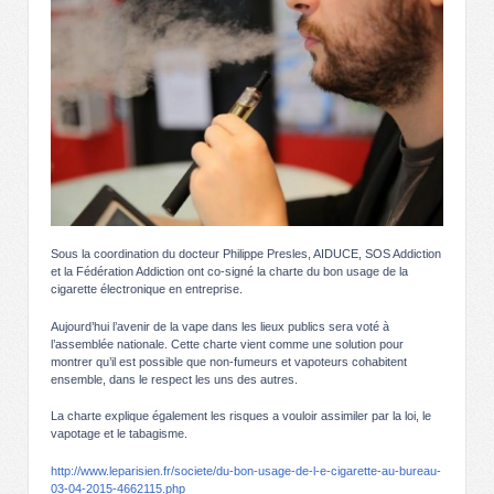
Sous la coordination du docteur Philippe Presles, AIDUCE, SOS Addiction
et la Fédération Addiction ont co-signé la charte du bon usage de la
cigarette électronique en entreprise.
Aujourd’hui l’avenir de la vape dans les lieux publics sera voté à
l’assemblée nationale. Cette charte vient comme une solution pour
montrer qu’il est possible que non-fumeurs et vapoteurs cohabitent
ensemble, dans le respect les uns des autres.
La charte explique également les risques a vouloir assimiler par la loi, le
vapotage et le tabagisme.
http://www.leparisien.fr/societe/du-bon-usage-de-l-e-cigarette-au-bureau-
03-04-2015-4662115.php