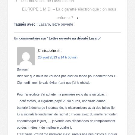
‹
Des nouvelles de l’association
EUROPE 1 MIDI – La cigarette électronique : on nous
enfume ?
›
Tagués avec :
Lazaro
,
lettre ouverte
Un commentaire sur “
Lettre ouverte au député Lazaro
”
Christophe
dit :
26 août 2013 à 14 h 50 min
Bonjour,
Bien sur que nous ne voulons pas aller au tabac pour acheter nos E-
Cig ; enfin moi, je vais éviter (tant que j’ai le choix).
Pour l’anecdote, j’ai acheté ma première e-cig dans un tabac :
– coté matos, la cigarette payé 29.90 euros, une vraie daube !
batterie à décharge instantanée, le clearomisers avait des fuites (je
lui ai signalé le lendemain de l’achat : « vous avez du mal le remonter,
endommager le joint, … je vends des résistances de remplacement
ou des « têtes » de meilleure qualité ).
C’est vrais, c’était ma première e-cig, j’avais pas pris d’infos sur quoi