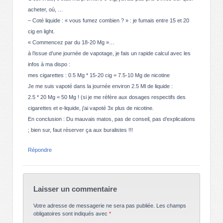
acheter, où, …
– Coté liquide : « vous fumez combien ? » : je fumais entre 15 et 20
cig en light.
« Commencez par du 18-20 Mg »…
à l’issue d’une journée de vapotage, je fais un rapide calcul avec les
infos à ma dispo :
mes cigarettes : 0.5 Mg * 15-20 cig = 7.5-10 Mg de nicotine
Je me suis vapoté dans la journée environ 2.5 Ml de liquide :
2.5 * 20 Mg = 50 Mg ! (si je me réfère aux dosages respectifs des
cigarettes et e-liquide, j’ai vapoté 3x plus de nicotine.
En conclusion : Du mauvais matos, pas de conseil, pas d’explications
; bien sur, faut réserver ça aux buralistes !!!
Répondre
Laisser un commentaire
Votre adresse de messagerie ne sera pas publiée.
Les champs
obligatoires sont indiqués avec
*