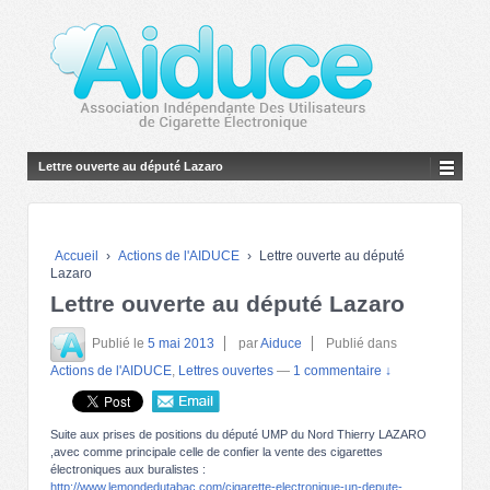
Lettre ouverte au député Lazaro
Accueil
›
Actions de l'AIDUCE
›
Lettre ouverte au député
Lazaro
Lettre ouverte au député Lazaro
Publié le
5 mai 2013
par
Aiduce
Publié dans
Actions de l'AIDUCE
,
Lettres ouvertes
—
1 commentaire ↓
Suite aux prises de positions du député UMP du Nord Thierry LAZARO
,avec comme principale celle de confier la vente des cigarettes
électroniques aux buralistes :
http://www.lemondedutabac.com/cigarette-electronique-un-depute-