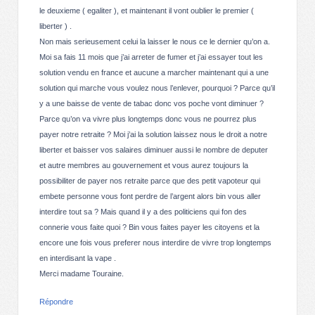
le deuxieme ( egaliter ), et maintenant il vont oublier le premier (
liberter ) .
Non mais serieusement celui la laisser le nous ce le dernier qu’on a.
Moi sa fais 11 mois que j’ai arreter de fumer et j’ai essayer tout les
solution vendu en france et aucune a marcher maintenant qui a une
solution qui marche vous voulez nous l’enlever, pourquoi ? Parce qu’il
y a une baisse de vente de tabac donc vos poche vont diminuer ?
Parce qu’on va vivre plus longtemps donc vous ne pourrez plus
payer notre retraite ? Moi j’ai la solution laissez nous le droit a notre
liberter et baisser vos salaires diminuer aussi le nombre de deputer
et autre membres au gouvernement et vous aurez toujours la
possibiliter de payer nos retraite parce que des petit vapoteur qui
embete personne vous font perdre de l’argent alors bin vous aller
interdire tout sa ? Mais quand il y a des politiciens qui fon des
connerie vous faite quoi ? Bin vous faites payer les citoyens et la
encore une fois vous preferer nous interdire de vivre trop longtemps
en interdisant la vape .
Merci madame Touraine.
Répondre