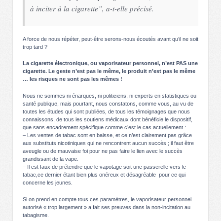
à inciter à la cigarette”, a-t-elle précisé.
A force de nous répéter, peut-être serons-nous écoutés avant qu’il ne soit
trop tard ?
La cigarette électronique, ou vaporisateur personnel, n’est PAS une
cigarette. Le geste n’est pas le même, le produit n’est pas le même
… les risques ne sont pas les mêmes !
Nous ne sommes ni énarques, ni politiciens, ni experts en statistiques ou
santé publique, mais pourtant, nous constatons, comme vous, au vu de
toutes les études qui sont publiées, de tous les témoignages que nous
connaissons, de tous les soutiens médicaux dont bénéficie le dispositif,
que sans encadrement spécifique comme c’est le cas actuellement :
– Les ventes de tabac sont en baisse, et ce n’est clairement pas grâce
aux substituts nicotiniques qui ne rencontrent aucun succès ; il faut être
aveugle ou de mauvaise foi pour ne pas faire le lien avec le succès
grandissant de la vape.
– Il est faux de prétendre que le vapotage soit une passerelle vers le
tabac,ce dernier étant bien plus onéreux et désagréable pour ce qui
concerne les jeunes.
Si on prend en compte tous ces paramètres, le vaporisateur personnel
autorisé « trop largement » a fait ses preuves dans la non-incitation au
tabagisme.