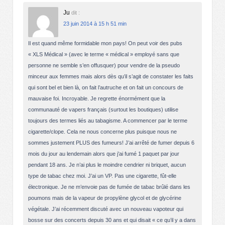
Ju
dit :
23 juin 2014 à 15 h 51 min
Il est quand même formidable mon pays! On peut voir des pubs
« XLS Médical » (avec le terme « médical » employé sans que
personne ne semble s’en offusquer) pour vendre de la pseudo
minceur aux femmes mais alors dès qu’il s’agit de constater les faits
qui sont bel et bien là, on fait l’autruche et on fait un concours de
mauvaise foi. Incroyable. Je regrette énormément que la
communauté de vapers français (surtout les boutiques) utilise
toujours des termes liés au tabagisme. A commencer par le terme
cigarette/clope. Cela ne nous concerne plus puisque nous ne
sommes justement PLUS des fumeurs! J’ai arrêté de fumer depuis 6
mois du jour au lendemain alors que j’ai fumé 1 paquet par jour
pendant 18 ans. Je n’ai plus le moindre cendrier ni briquet, aucun
type de tabac chez moi. J’ai un VP. Pas une cigarette, fût-elle
électronique. Je ne m’envoie pas de fumée de tabac brûlé dans les
poumons mais de la vapeur de propylène glycol et de glycérine
végétale. J’ai récemment discuté avec un nouveau vapoteur qui
bosse sur des concerts depuis 30 ans et qui disait « ce qu’il y a dans