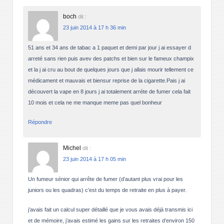
boch
dit :
23 juin 2014 à 17 h 36 min
51 ans et 34 ans de tabac a 1 paquet et demi par jour j ai essayer d
arreté sans rien puis avev des patchs et bien sur le fameux champix
et la j ai cru au bout de quelques jours que j allais mourir tellement ce
médicament et mauvais et biensur reprise de la cigarette.Pais j ai
découvert la vape en 8 jours j ai totalement arréte de fumer cela fait
10 mois et cela ne me manque meme pas quel bonheur
Répondre
Michel
dit :
23 juin 2014 à 17 h 05 min
Un fumeur sénior qui arrête de fumer (d’autant plus vrai pour les
juniors ou les quadras) c’est du temps de retraite en plus à payer.
j’avais fait un calcul super détaillé que je vous avais déjà transmis ici
et de mémoire, j’avais estimé les gains sur les retraites d’environ 150