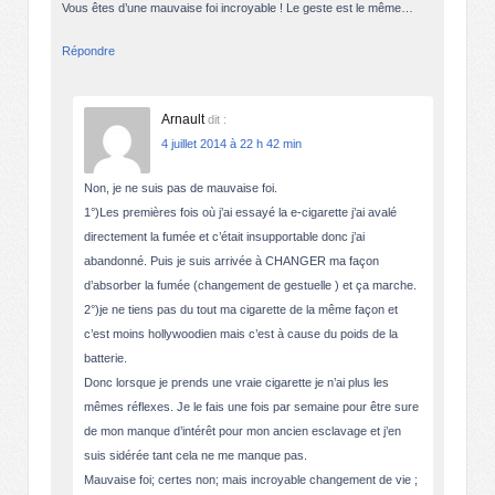
Vous êtes d’une mauvaise foi incroyable ! Le geste est le même…
Répondre
Arnault
dit :
4 juillet 2014 à 22 h 42 min
Non, je ne suis pas de mauvaise foi.
1°)Les premières fois où j’ai essayé la e-cigarette j’ai avalé
directement la fumée et c’était insupportable donc j’ai
abandonné. Puis je suis arrivée à CHANGER ma façon
d’absorber la fumée (changement de gestuelle ) et ça marche.
2°)je ne tiens pas du tout ma cigarette de la même façon et
c’est moins hollywoodien mais c’est à cause du poids de la
batterie.
Donc lorsque je prends une vraie cigarette je n’ai plus les
mêmes réflexes. Je le fais une fois par semaine pour être sure
de mon manque d’intérêt pour mon ancien esclavage et j’en
suis sidérée tant cela ne me manque pas.
Mauvaise foi; certes non; mais incroyable changement de vie ;