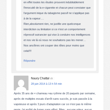
en effet toutes les études prouvent indubitablement
l’innocuité de la e-cigarette et chacun peut constater que
l’argument inique du tabagisme passif ne s’applique pas
à de la vapeur….
Rien,absolument rien, ne justifie une quelconque
interdiction ou limitation si ce n’est un comportement
répressif outrancier qui vise à conduire nos intelligences
et nos vie là où nous ne souhaitons pas les mener…
Nos ancêtres ont couper des têtes pour moins que
cela!!!!
Répondre
Naury Chattal
dit :
28 juin 2014 à 13 h 54 min
Après 35 ans de « chameau »au rythme de 20 paquets par semaine,
après de multiples essais d’arrêt sans succès, je suis passée à la
vapoteuse et après 3 jours d’adaptation car ce n’est pas le même
geste, j’ai arrêté de fumer sans effort. Bilan : aucune odeur, aucun