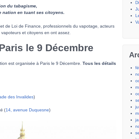
D
ion du tabagisme,
J
 nation en tuant ses citoyens.
L
V
jet de Loi de Finance, professionnels du vapotage, acteurs
, vapoteurs et citoyens en ont assez.
 Paris le 9 Décembre
Ar
tion est organisée à Paris le 9 Décembre.
Tous les détails
f
n
o
m
o
ade des Invalides
)
s
j
é (
14, avenue Duquesne
)
m
j
n
s