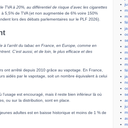
j
le TVA à 20%, au différentiel de risque d’avec les cigarettes
m
ée à 5,5% de TVA (et non augmentée de 6% voire 150%
m
ent lors des débats parlementaires sur le PLF 2026).
f
j
nt
o
s
de à l’arrêt du tabac en France, en Europe, comme en
a
ent. C’est aussi, et de loin, le plus efficace et des
m
a
m
urs ont arrêté depuis 2010 grâce au vapotage. En France,
f
rs aidés par le vapotage, soit un nombre équivalent à celui
j
n
o
s
 l’usage est encouragé, mais il reste bien inférieur là où
a
s, ou sur la distribution, sont en place.
ju
m
eunes adultes est en baisse historique et moins de 1 % de
a
m