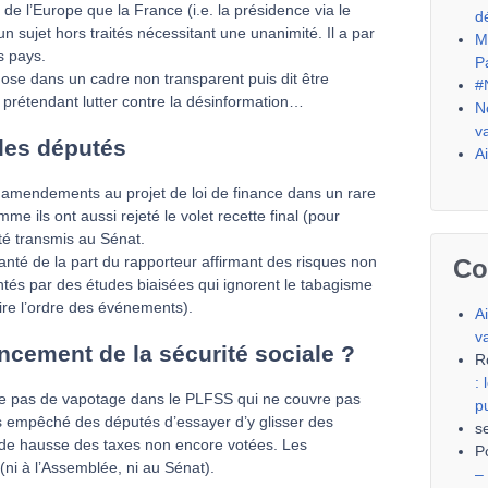
e l’Europe que la France (i.e. la présidence via le
d
n sujet hors traités nécessitant une unanimité. Il a par
M
s pays.
P
e dans un cadre non transparent puis dit être
#
prétendant lutter contre la désinformation…
N
v
 les députés
A
des amendements au projet de loi de finance dans un rare
 ils ont aussi rejeté le volet recette final (pour
 été transmis au Sénat.
anté de la part du rapporteur affirmant des risques non
Co
tés par des études biaisées qui ignorent le tabagisme
ire l’ordre des événements).
A
v
nancement de la sécurité sociale ?
R
:
le pas de vapotage dans le PLFSS qui ne couvre pas
p
as empêché des députés d’essayer d’y glisser des
s
 de hausse des taxes non encore votées. Les
P
i à l’Assemblée, ni au Sénat).
–