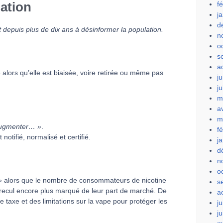
ation
f
j
d
 depuis plus de dix ans à désinformer la population.
n
o
s
a
»
alors qu’elle est biaisée, voire retirée ou même pas
ju
j
m
a
m
 augmenter… »
.
f
 notifié, normalisé et certifié.
j
d
n
o
»
alors que le nombre de consommateurs de nicotine
s
 recul encore plus marqué de leur part de marché. De
a
taxe et des limitations sur la vape pour protéger les
ju
j