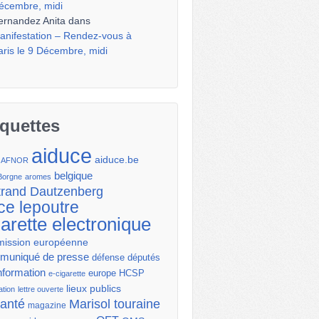
écembre, midi
ernandez Anita
dans
anifestation – Rendez-vous à
aris le 9 Décembre, midi
iquettes
aiduce
aiduce.be
AFNOR
belgique
Borgne
aromes
trand Dautzenberg
ce lepoutre
garette electronique
ission européenne
uniqué de presse
députés
défense
nformation
europe
HCSP
e-cigarette
lieux publics
ation
lettre ouverte
santé
Marisol touraine
magazine