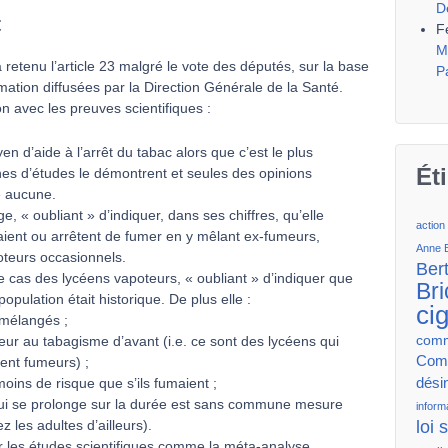
D
t
F
M
etenu l’article 23 malgré le vote des députés, sur la base
P
ation diffusées par la Direction Générale de la Santé.
on avec les preuves scientifiques :
n d’aide à l’arrêt du tabac alors que c’est le plus
Ét
aines d’études le démontrent et seules des opinions
e aucune.
, « oubliant » d’indiquer, dans ses chiffres, qu’elle
action
aient ou arrêtent de fumer en y mêlant ex-fumeurs,
Anne 
oteurs occasionnels.
Ber
e cas des lycéens vapoteurs, « oubliant » d’indiquer que
Bri
pulation était historique. De plus elle :
ci
 mélangés ;
rieur au tabagisme d’avant (i.e. ce sont des lycéens qui
comm
Comm
ent fumeurs) ;
moins de risque que s’ils fumaient ;
dési
qui se prolonge sur la durée est sans commune mesure
inform
les adultes d’ailleurs).
loi 
r les études scientifiques comme la méta-analyse