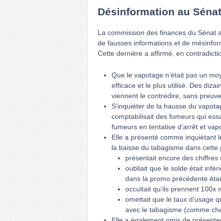
Désinformation au Séna
La commission des finances du Sénat a r
de fausses informations et de mésinform
Cette dernière a affirmé, en contradicti
Que le vapotage n’était pas un moye
efficace et le plus utilisé. Des diz
viennent le contredire, sans preuv
S’inquiéter de la hausse du vapotage
comptabilisait des fumeurs qui ess
fumeurs en tentative d’arrêt et vap
Elle a présenté comme inquiétant l
la baisse du tabagisme dans cette po
présentait encore des chiffres
oubliait que le solde était infé
dans la promo précédente étai
occultait qu’ils prennent 100x 
omettait que le taux d’usage 
avec le tabagisme (comme chez 
Elle a également omis de présente