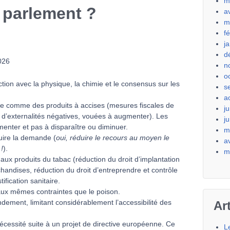
m
 parlement ?
a
m
f
j
d
026
n
o
ction avec la physique, la chimie et le consensus sur les
s
a
age comme des produits à accises (mesures fiscales de
ju
 d’externalités négatives, vouées à augmenter). Les
j
menter et pas à disparaître ou diminuer.
m
uire la demande (
oui, réduire le recours au moyen le
a
!
).
m
 aux produits du tabac (réduction du droit d’implantation
ndises, réduction du droit d’entreprendre et contrôle
tification sanitaire.
x mêmes contraintes que le poison.
ondement, limitant considérablement l’accessibilité des
Ar
écessité suite à un projet de directive européenne. Ce
L