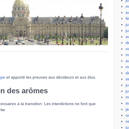
ju
m
a
f
ju
j
a
d
o
m
a
m
d
ape
et apporté les preuves aux décideurs et aux élus.
s
ju
on des arômes
j
m
a
essaires à la transition.
Les interdictions ne font que
j
tie.
o
s
ju