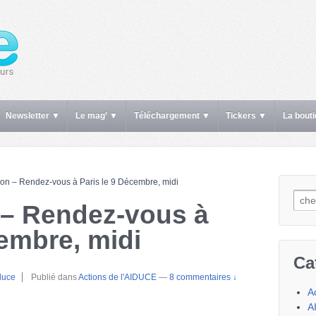
Newsletter ▼
Le mag’ ▼
Téléchargement ▼
Tickers ▼
La bout
ion – Rendez-vous à Paris le 9 Décembre, midi
Rech
 – Rendez-vous à
cembre, midi
Ca
duce
Publié dans
Actions de l'AIDUCE
—
8 commentaires ↓
A
A