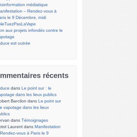
ésinformation médiatique
anifestation – Rendez-vous à
aris le 9 Décembre, midi
NeTuezPasLaVape
on aux projets infondés contre le
apotage
iduce est outrée
mmentaires récents
iduce
dans
Le point sur : le
apotage dans les lieux publics
obert Barcilon
dans
Le point sur
 le vapotage dans les lieux
ublics
ervan
dans
Témoignages
otot Laurent
dans
Manifestation
 Rendez-vous à Paris le 9