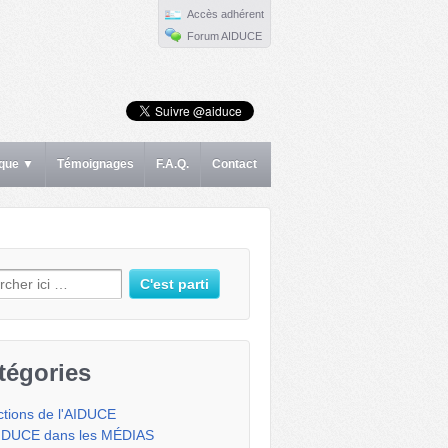
Accès adhérent
Forum AIDUCE
ique ▼
Témoignages
F.A.Q.
Contact
erche pour:
tégories
ctions de l'AIDUCE
IDUCE dans les MÉDIAS