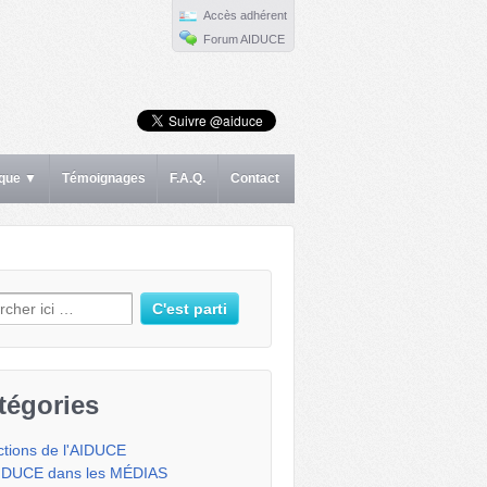
Accès adhérent
Forum AIDUCE
ique ▼
Témoignages
F.A.Q.
Contact
erche pour:
tégories
ctions de l'AIDUCE
IDUCE dans les MÉDIAS