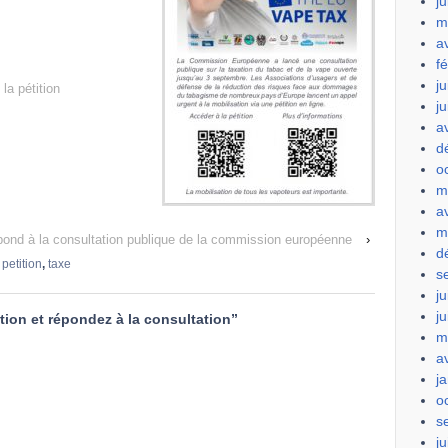
ju
m
a
f
ju
la pétition
j
a
d
o
m
a
m
épond à la consultation publique de la commission européenne
›
d
,
petition
,
taxe
s
ju
j
ition et répondez à la consultation
”
m
a
j
o
s
ju