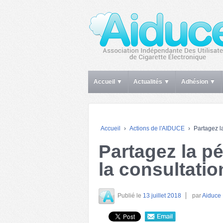
Accueil ▼
Actualités ▼
Adhésion ▼
Accueil
›
Actions de l'AIDUCE
›
Partagez la
Partagez la pé
la consultatio
Publié le
13 juillet 2018
par
Aiduce