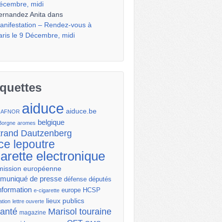
écembre, midi
ernandez Anita
dans
anifestation – Rendez-vous à
aris le 9 Décembre, midi
iquettes
aiduce
aiduce.be
AFNOR
belgique
Borgne
aromes
trand Dautzenberg
ce lepoutre
garette electronique
ission européenne
uniqué de presse
députés
défense
nformation
europe
HCSP
e-cigarette
lieux publics
ation
lettre ouverte
santé
Marisol touraine
magazine