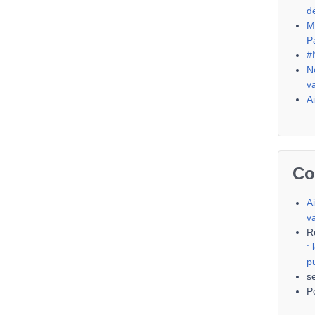
d
M
P
#
N
v
A
Co
A
v
R
:
p
s
P
–