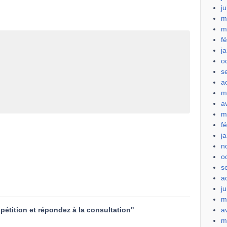
j
m
m
f
j
o
s
a
m
a
m
f
j
n
o
s
a
ju
m
pétition et répondez à la consultation"
a
m