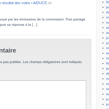
f
e résultat des votes • AIDUCE
dit :
j
d
n
voyé par les émissaires de la commission. Puis partagé
o
 puis sa réponse à la […]
s
a
ju
j
m
taire
a
m
a pas publiée.
Les champs obligatoires sont indiqués
f
j
d
n
o
s
a
ju
j