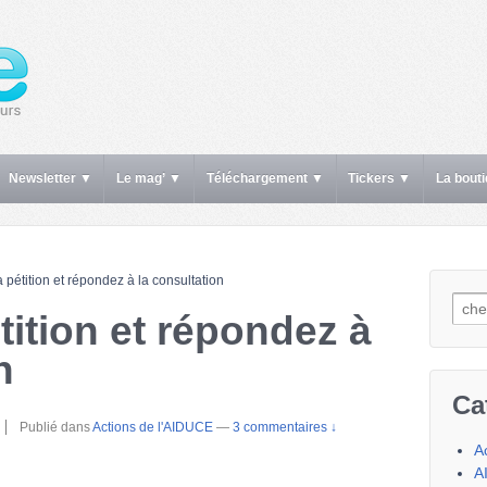
Newsletter ▼
Le mag’ ▼
Téléchargement ▼
Tickers ▼
La bout
 pétition et répondez à la consultation
Rech
tition et répondez à
n
Ca
Publié dans
Actions de l'AIDUCE
—
3 commentaires ↓
A
A