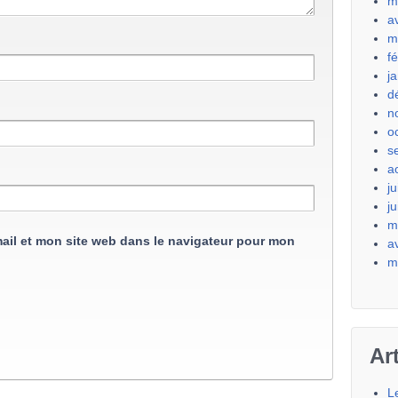
m
a
m
f
j
d
n
o
s
a
ju
j
m
ail et mon site web dans le navigateur pour mon
a
m
Ar
L