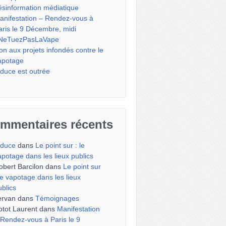
ésinformation médiatique
anifestation – Rendez-vous à
aris le 9 Décembre, midi
NeTuezPasLaVape
on aux projets infondés contre le
apotage
iduce est outrée
mmentaires récents
iduce
dans
Le point sur : le
apotage dans les lieux publics
obert Barcilon
dans
Le point sur
 le vapotage dans les lieux
ublics
ervan
dans
Témoignages
otot Laurent
dans
Manifestation
 Rendez-vous à Paris le 9