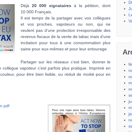
D
Déjà
20 000 signataires
à la pétition, dont
J
10 000 Français.
L
Il est temps de la partager avec vos collègues
V
et vos proches, vapoteurs ou non, qui ne
veulent pas d’une protection irresponsable des
revenus fiscaux de la vente de tabac mais d’une
incitation pour tous à une consommation plus
saine pour eux-mêmes et pour leur entourage.
Ar
Partager sur les réseaux c’est bien, donner le
f
 collègue vapoteur c’est parfois plus pratique. Imprimé en
n
ouleur, pour être bien lisible, ou réduit de moitié pour en
o
m
o
s
j
en pdf
m
j
n
s