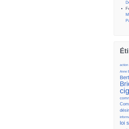
D
F
M
P
Ét
action
Anne 
Ber
Bri
ci
comm
Comm
dési
inform
loi 