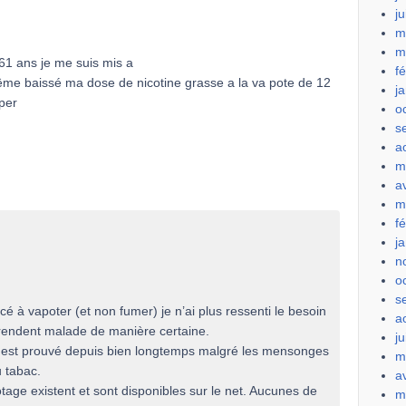
j
m
m
 61 ans je me suis mis a
f
même baissé ma dose de nicotine grasse a la va pote de 12
j
uper
o
s
a
m
a
m
f
j
n
o
s
é à vapoter (et non fumer) je n’ai plus ressenti le besoin
a
 rendent malade de manière certaine.
ju
la est prouvé depuis bien longtemps malgré les mensonges
m
u tabac.
a
age existent et sont disponibles sur le net. Aucunes de
m