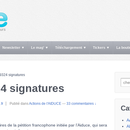
Newsletter ▼
Le mag’ ▼
Téléchargement ▼
Tickers ▼
La bout
 39324 signatures
Rech
24 signatures
.fr
Publié dans
Actions de l'AIDUCE
—
33 commentaires ↓
Ca
A
res de la pétition francophone initiée par l’Aiduce, qui sera
A