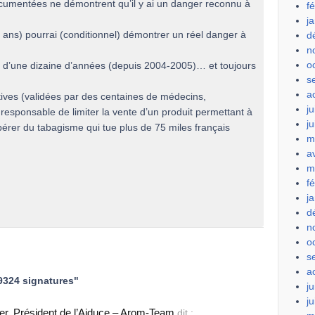
ocumentées ne démontrent qu’il y ai un danger reconnu à
f
j
ans) pourrai (conditionnel) démontrer un réel danger à
d
n
o
ue d’une dizaine d’années (depuis 2004-2005)… et toujours
s
a
tives (validées par des centaines de médecins,
ju
 responsable de limiter la vente d’un produit permettant à
j
érer du tabagisme qui tue plus de 75 miles français
m
a
m
f
j
d
n
o
s
a
39324 signatures"
ju
j
r, Président de l’Aiduce – Arom-Team
dit :