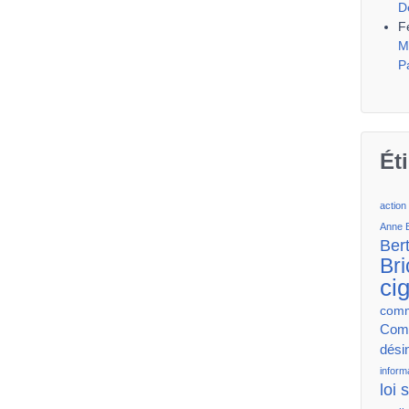
D
F
M
P
Ét
action
Anne 
Ber
Bri
ci
comm
Comm
dési
inform
loi 