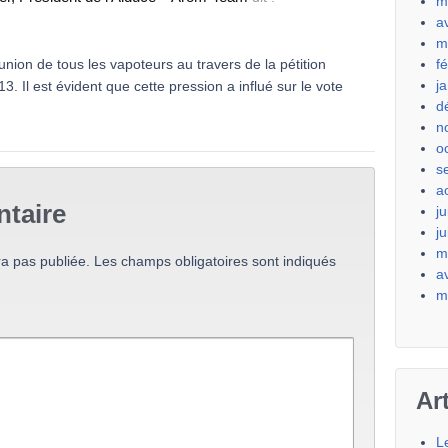
m
a
m
f
union de tous les vapoteurs au travers de la pétition
j
 Il est évident que cette pression a influé sur le vote
d
n
o
s
a
taire
ju
j
m
a pas publiée.
Les champs obligatoires sont indiqués
a
m
Ar
L