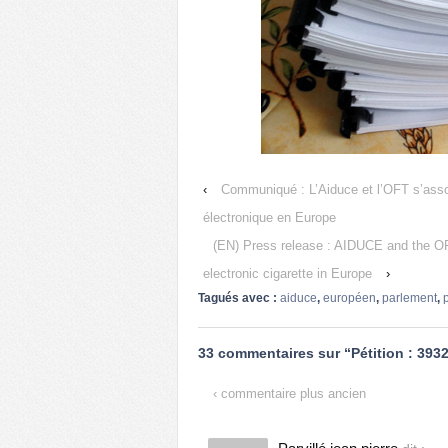
‹
Communiqué : L’Aiduce et l’OFT s’associ
électronique en Europe
(EN) Press release : AIDUCE and the OFT
electronic cigarette in Europe
›
Tagués avec :
aiduce
,
européen
,
parlement
,
p
33 commentaires sur “
Pétition : 393
‹ commentaire plus ancien