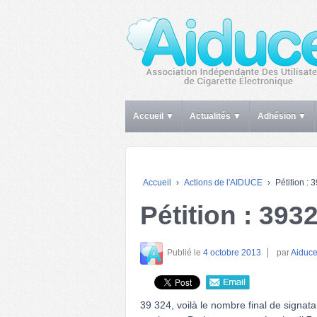
Accueil ▼
Actualités ▼
Adhésion ▼
Accueil
›
Actions de l'AIDUCE
›
Pétition :
Pétition : 393
Publié le
4 octobre 2013
par
Aiduce
39 324, voilà le nombre final de signatai