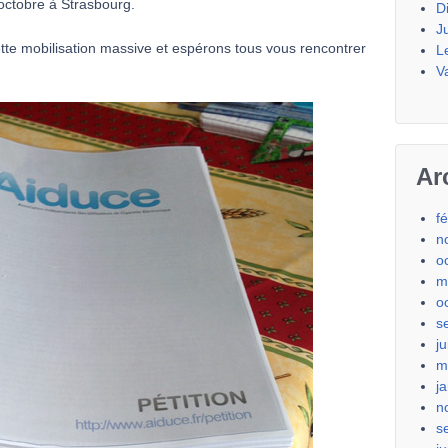
octobre à Strasbourg.
D
J
te mobilisation massive et espérons tous vous rencontrer
L
V
Ar
f
n
o
m
o
s
j
m
j
n
s