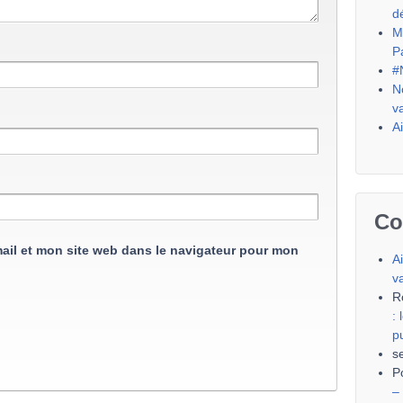
d
M
P
#
N
v
A
Co
ail et mon site web dans le navigateur pour mon
A
v
R
:
p
s
P
–