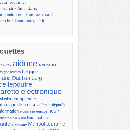
écembre, midi
ernandez Anita
dans
anifestation – Rendez-vous à
aris le 9 Décembre, midi
iquettes
aiduce
aiduce.be
AFNOR
belgique
Borgne
aromes
trand Dautzenberg
ce lepoutre
garette electronique
ission européenne
uniqué de presse
députés
défense
nformation
europe
HCSP
e-cigarette
lieux publics
ation
lettre ouverte
santé
Marisol touraine
magazine