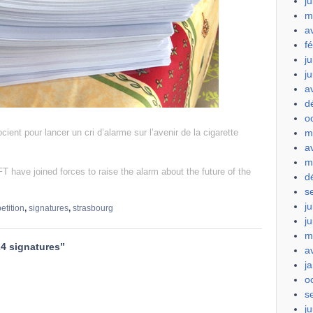
ju
m
a
f
ju
j
a
d
o
m
ent pour lancer un cri d’alarme sur l’avenir de la cigarette
a
m
 have joined forces to raise the alarm about the future of the
d
s
ju
etition
,
signatures
,
strasbourg
j
m
24 signatures
”
a
j
o
s
ju