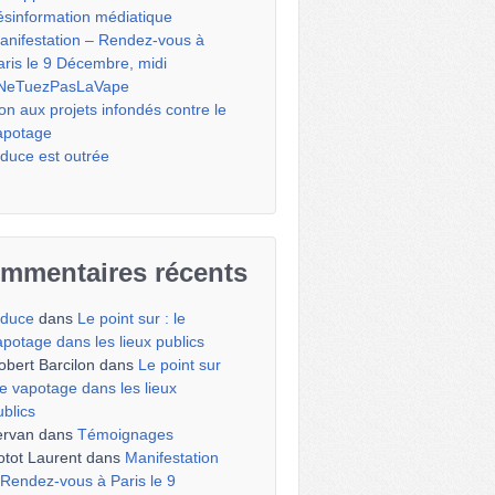
ésinformation médiatique
anifestation – Rendez-vous à
aris le 9 Décembre, midi
NeTuezPasLaVape
on aux projets infondés contre le
apotage
iduce est outrée
mmentaires récents
iduce
dans
Le point sur : le
apotage dans les lieux publics
obert Barcilon
dans
Le point sur
 le vapotage dans les lieux
ublics
ervan
dans
Témoignages
otot Laurent
dans
Manifestation
 Rendez-vous à Paris le 9