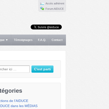
Accès adhérent
Forum AIDUCE
ique ▼
Témoignages
F.A.Q.
Contact
erche pour:
tégories
ctions de l'AIDUCE
IDUCE dans les MÉDIAS