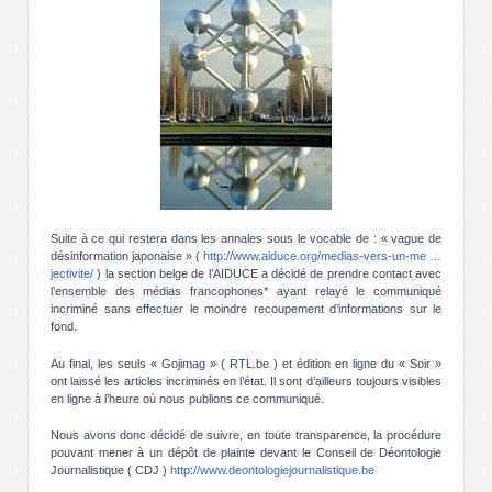
Suite à ce qui restera dans les annales sous le vocable de : « vague de
désinformation japonaise » (
http://www.aiduce.org/medias-vers-un-me …
jectivite/
) la section belge de l’AIDUCE a décidé de prendre contact avec
l’ensemble des médias francophones* ayant relayé le communiqué
incriminé sans effectuer le moindre recoupement d’informations sur le
fond.
Au final, les seuls « Gojimag » ( RTL.be ) et édition en ligne du « Soir »
ont laissé les articles incriminés en l’état. Il sont d’ailleurs toujours visibles
en ligne à l’heure où nous publions ce communiqué.
Nous avons donc décidé de suivre, en toute transparence, la procédure
pouvant mener à un dépôt de plainte devant le Conseil de Déontologie
Journalistique ( CDJ )
http://www.deontologiejournalistique.be