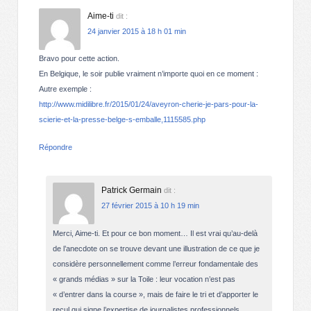
Aime-ti
dit :
24 janvier 2015 à 18 h 01 min
Bravo pour cette action.
En Belgique, le soir publie vraiment n’importe quoi en ce moment :
Autre exemple :
http://www.midilibre.fr/2015/01/24/aveyron-cherie-je-pars-pour-la-
scierie-et-la-presse-belge-s-emballe,1115585.php
Répondre
Patrick Germain
dit :
27 février 2015 à 10 h 19 min
Merci, Aime-ti. Et pour ce bon moment… Il est vrai qu’au-delà
de l’anecdote on se trouve devant une illustration de ce que je
considère personnellement comme l’erreur fondamentale des
« grands médias » sur la Toile : leur vocation n’est pas
« d’entrer dans la course », mais de faire le tri et d’apporter le
recul qui signe l’expertise de journalistes professionnels,