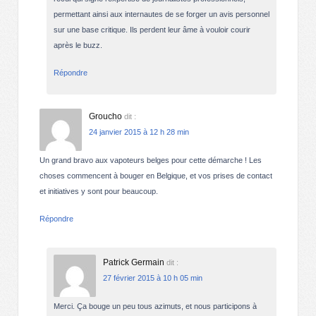
permettant ainsi aux internautes de se forger un avis personnel
sur une base critique. Ils perdent leur âme à vouloir courir
après le buzz.
Répondre
Groucho
dit :
24 janvier 2015 à 12 h 28 min
Un grand bravo aux vapoteurs belges pour cette démarche ! Les
choses commencent à bouger en Belgique, et vos prises de contact
et initiatives y sont pour beaucoup.
Répondre
Patrick Germain
dit :
27 février 2015 à 10 h 05 min
Merci. Ça bouge un peu tous azimuts, et nous participons à