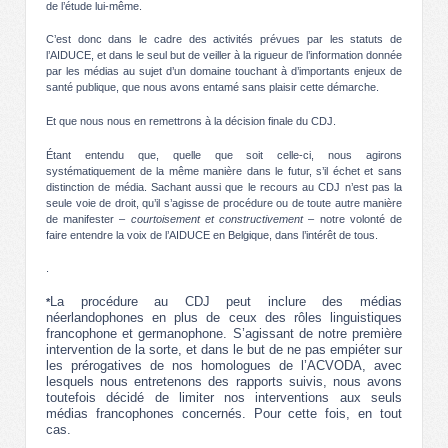
de l’étude lui-même.
C’est donc dans le cadre des activités prévues par les statuts de
l’AIDUCE, et dans le seul but de veiller à la rigueur de l’information donnée
par les médias au sujet d’un domaine touchant à d’importants enjeux de
santé publique, que nous avons entamé sans plaisir cette démarche.
Et que nous nous en remettrons à la décision finale du CDJ.
Étant entendu que, quelle que soit celle-ci, nous agirons
systématiquement de la même manière dans le futur, s’il échet et sans
distinction de média. Sachant aussi que le recours au CDJ n’est pas la
seule voie de droit, qu’il s’agisse de procédure ou de toute autre manière
de manifester –
courtoisement et constructivement
– notre volonté de
faire entendre la voix de l’AIDUCE en Belgique, dans l’intérêt de tous.
.
La procédure au CDJ peut inclure des médias
*
néerlandophones en plus de ceux des rôles linguistiques
francophone et germanophone. S’agissant de notre première
intervention de la sorte, et dans le but de ne pas empiéter sur
les prérogatives de nos homologues de l’ACVODA, avec
lesquels nous entretenons des rapports suivis, nous avons
toutefois décidé de limiter nos interventions aux seuls
médias francophones concernés. Pour cette fois, en tout
cas.