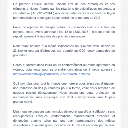
Un premier courriel détaillé, faisant état de nos remarques et des
éléments critiques fournis par les réactions de scientifiques reconnus, a
été adressé ( le 23/12/2014 ) aux deux rédactions concernées de façon
personnalisée et annonçant la possibilité d’une recours au CDJ.
Faute de réponse de quelque nature, ou de modification sur le fond du
contenu, nous avons adressé ( les 12 et 13/01/2015 ) des courriels de
rappel reprenant l’intégralité des premiers messages.
Nous étant heurtés à la même indifférence nous avons donc décidé ce
22 janvier courant d’adresser, par courriel au CDJ, deux demandes de
procédure.
Celles-ci suivent donc leurs cours conformément au mode opératoire en
vigueur, dont vous pourrez prendre connaissance à cette adresse :
http://www.deontologiejournalistique.be/?plainte-schema
.
Qu’il soit clair pour tout le monde que notre propos n’est pas d’attaquer
une rédaction ou des journalistes pour la forme, voire sous l’emprise de
quelque pulsion démagogique. Nous respectons cette profession et
reconnaissons sans équivoque son droit à l’expression dans la plus
grande liberté.
Mais nous ne pouvons pas non plus demeurer passifs à la diffusion, sans
recoupements critiques, d’informations manifestement erronées et
dénoncées comme telles par une part représentative des milieux
scientifiques. D’autant qu’en l’occurrence le fait est reconnu par l’auteur