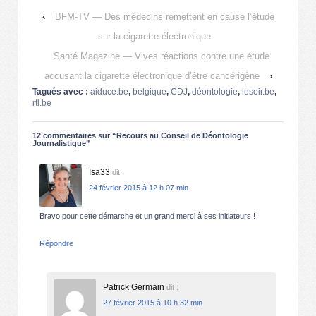
‹
BFM-TV — Des médecins remettent en cause l’étude
sur la cigarette électronique
Santé Magazine — Vives réactions contre une étude
accusant la cigarette électronique d’être cancérigène
›
Tagués avec :
aiduce.be
,
belgique
,
CDJ
,
déontologie
,
lesoir.be
,
rtl.be
12 commentaires sur “
Recours au Conseil de Déontologie
Journalistique
”
Isa33
dit :
24 février 2015 à 12 h 07 min
Bravo pour cette démarche et un grand merci à ses initiateurs !
Répondre
Patrick Germain
dit :
27 février 2015 à 10 h 32 min