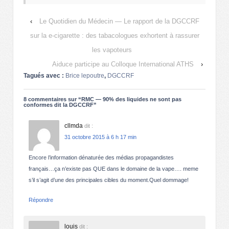
‹
Le Quotidien du Médecin — Le rapport de la DGCCRF
sur la e-cigarette : des tabacologues exhortent à rassurer
les vapoteurs
Aiduce participe au Colloque International ATHS
›
Tagués avec :
Brice lepoutre
,
DGCCRF
8 commentaires sur “
RMC — 90% des liquides ne sont pas
conformes dit la DGCCRF
”
cllmda
dit :
31 octobre 2015 à 6 h 17 min
Encore l’information dénaturée des médias propagandistes
français…ça n’existe pas QUE dans le domaine de la vape…. meme
s’il s’agit d’une des principales cibles du moment.Quel dommage!
Répondre
louis
dit :