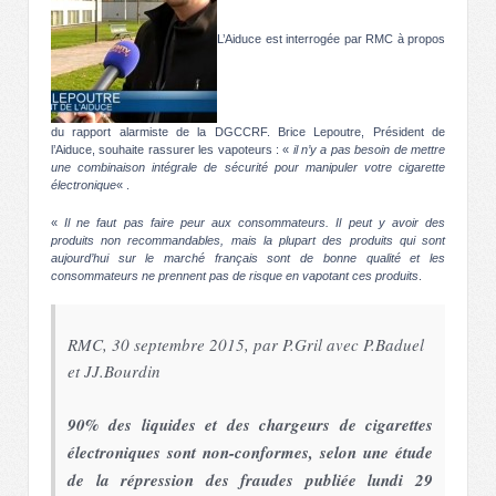
L’Aiduce est interrogée par RMC à propos
du rapport alarmiste de la DGCCRF. Brice Lepoutre, Président de
l’Aiduce, souhaite rassurer les vapoteurs : «
il n’y a pas besoin de mettre
une combinaison intégrale de sécurité pour manipuler votre cigarette
électronique
« .
«
Il ne faut pas faire peur aux consommateurs. Il peut y avoir des
produits non recommandables, mais la plupart des produits qui sont
aujourd’hui sur le marché français sont de bonne qualité et les
consommateurs ne prennent pas de risque en vapotant ces produits
.
RMC, 30 septembre 2015, par P.Gril avec P.Baduel
et JJ.Bourdin
90% des liquides et des chargeurs de cigarettes
électroniques sont non-conformes, selon une étude
de la répression des fraudes publiée lundi 29