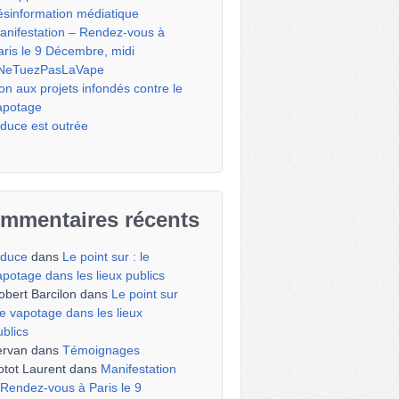
ésinformation médiatique
anifestation – Rendez-vous à
aris le 9 Décembre, midi
NeTuezPasLaVape
on aux projets infondés contre le
apotage
iduce est outrée
mmentaires récents
iduce
dans
Le point sur : le
apotage dans les lieux publics
obert Barcilon
dans
Le point sur
 le vapotage dans les lieux
ublics
ervan
dans
Témoignages
otot Laurent
dans
Manifestation
 Rendez-vous à Paris le 9