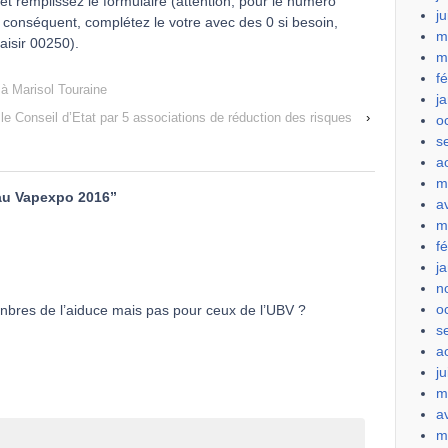
et remplissez le formulaire (attention, pour le numéro
j
par conséquent, complétez le votre avec des 0 si besoin,
m
aisir 00250).
m
f
à Marisol Touraine
j
e Conseil d’Etat par 5 associations de réduction des risques
›
o
s
a
m
au Vapexpo 2016
”
a
m
f
j
n
o
enbres de l’aiduce mais pas pour ceux de l’UBV ?
s
a
ju
m
a
m