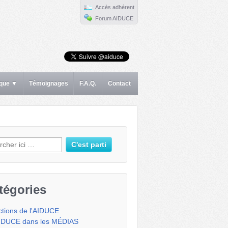
Accès adhérent
Forum AIDUCE
ique ▼
Témoignages
F.A.Q.
Contact
erche pour:
tégories
ctions de l'AIDUCE
IDUCE dans les MÉDIAS