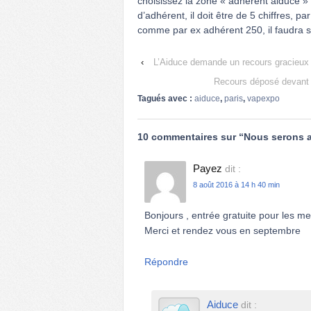
choisissez la zone « adhérent aiduce » 
d’adhérent, il doit être de 5 chiffres, 
comme par ex adhérent 250, il faudra s
‹
L’Aiduce demande un recours gracieux 
Recours déposé devant l
Tagués avec :
aiduce
,
paris
,
vapexpo
10 commentaires sur “
Nous serons 
Payez
dit :
8 août 2016 à 14 h 40 min
Bonjours , entrée gratuite pour les m
Merci et rendez vous en septembre
Répondre
Aiduce
dit :