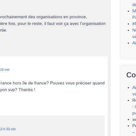
d
M
prochainement des organisations en province,
P
 fois, pour le reste, il faut voir ça avec l’organisation
#
N
tie.
v
A
 18 min
Co
 France hors île de france? Pouvez vous préciser quand
A
Lyon svp? Thanks !
v
R
:
p
s
P
0 h 33 min
–