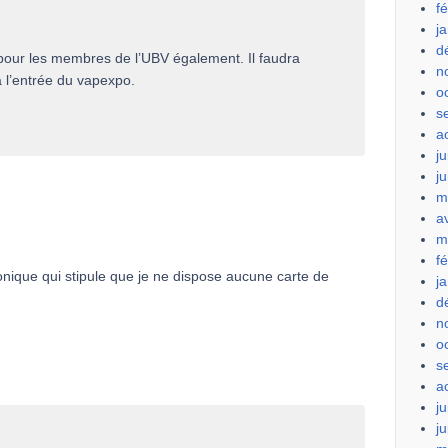
f
j
d
 pour les membres de l’UBV également. Il faudra
n
 l’entrée du vapexpo.
o
s
a
ju
j
m
a
m
f
nique qui stipule que je ne dispose aucune carte de
j
d
n
o
s
a
ju
j