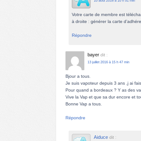
10 août 2016 à 10 h 51 min
Votre carte de membre est télécha
à droite : générer la carte d’adhére
Répondre
bayer
dit :
13 juillet 2016 à 15 h 47 min
Bjour a tous.
Je suis vapoteur depuis 3 ans ,j ai fa
Pour quand a bordeaux ? Y as des vapo
Vive la Vap et que sa dur encore et to
Bonne Vap a tous.
Répondre
Aiduce
dit :