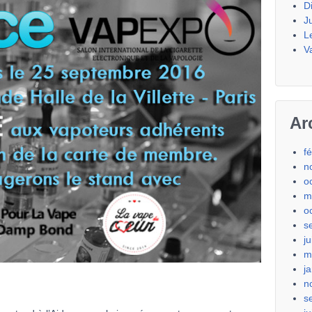
D
J
L
V
Ar
f
n
o
m
o
s
j
m
j
n
s