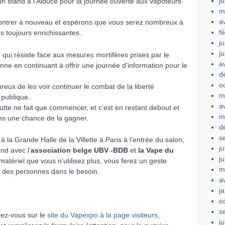
ju
stand à l’Aiduce pour la journée ouverte aux vapoteurs
m
a
ntrer à nouveau et espérons que vous serez nombreux à
f
s toujours enrichissantes.
ju
j
 qui résiste face aux mesures mortifères prises par le
a
nne en continuant à offrir une journée d’information pour le
d
o
x de les voir continuer le combat de la liberté
m
 publique.
a
utte ne fait que commencer, et c’est en restant debout et
m
ns une chance de la gagner.
d
s
la Grande Halle de la Villette à Paris à l’entrée du salon,
ju
and avec l’
association belge UBV -BDB
et
la Vape du
j
 matériel que vous n’utilisez plus, vous ferez un geste
m
à des personnes dans le besoin.
a
j
o
s
dez-vous sur le
site du Vapexpo à la page visiteurs
,
ju