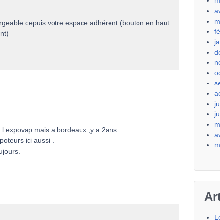
m
a
m
rgeable depuis votre espace adhérent (bouton en haut
f
nt)
j
d
n
o
s
a
ju
j
m
is l expovap mais a bordeaux ,y a 2ans .
a
teurs ici aussi .
m
ujours.
Ar
L