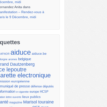
écembre, midi
ernandez Anita
dans
anifestation – Rendez-vous à
aris le 9 Décembre, midi
iquettes
aiduce
aiduce.be
AFNOR
belgique
Borgne
aromes
trand Dautzenberg
ce lepoutre
garette electronique
ission européenne
uniqué de presse
députés
défense
nformation
europe
HCSP
e-cigarette
lieux publics
ation
lettre ouverte
santé
Marisol touraine
magazine