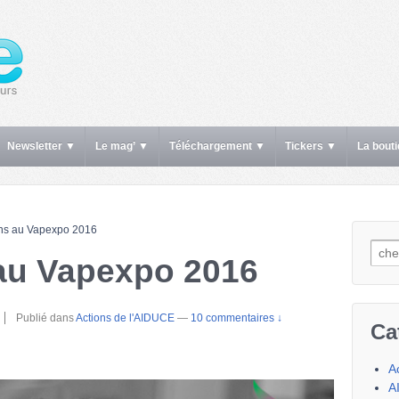
Newsletter ▼
Le mag’ ▼
Téléchargement ▼
Tickers ▼
La bout
ns au Vapexpo 2016
Rech
au Vapexpo 2016
Publié dans
Actions de l'AIDUCE
—
10 commentaires ↓
Ca
A
A