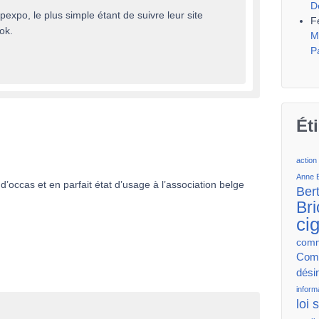
D
expo, le plus simple étant de suivre leur site
F
ok.
M
P
Ét
action
Anne 
’occas et en parfait état d’usage à l’association belge
Ber
Bri
ci
comm
Comm
dési
inform
loi 