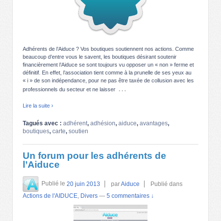
Adhérents de l’Aiduce ? Vos boutiques soutiennent nos actions. Comme
beaucoup d’entre vous le savent, les boutiques désirant soutenir
financièrement l’Aiduce se sont toujours vu opposer un « non » ferme et
définitif. En effet, l’association tient comme à la prunelle de ses yeux au
« i » de son indépendance, pour ne pas être taxée de collusion avec les
…
professionnels du secteur et ne laisser
Lire la suite ›
Tagués avec :
adhérent
,
adhésion
,
aiduce
,
avantages
,
boutiques
,
carte
,
soutien
Un forum pour les adhérents de
l’Aiduce
Publié le
20 juin 2013
par
Aiduce
Publié dans
Actions de l'AIDUCE
,
Divers
—
5 commentaires ↓