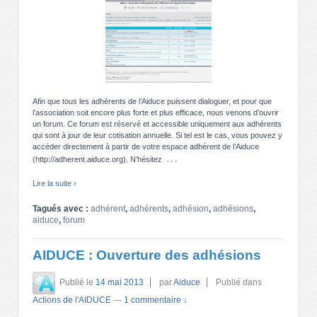
Afin que tous les adhérents de l’Aiduce puissent dialoguer, et pour que
l’association soit encore plus forte et plus efficace, nous venons d’ouvrir
un forum. Ce forum est réservé et accessible uniquement aux adhérents
qui sont à jour de leur cotisation annuelle. Si tel est le cas, vous pouvez y
accéder directement à partir de votre espace adhérent de l’Aiduce
…
(http://adherent.aiduce.org). N’hésitez
Lire la suite ›
Tagués avec :
adhérent
,
adhérents
,
adhésion
,
adhésions
,
aiduce
,
forum
AIDUCE : Ouverture des adhésions
Publié le
14 mai 2013
par
Aiduce
Publié dans
Actions de l'AIDUCE
—
1 commentaire ↓