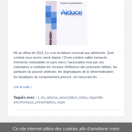
Né au début de 2013, il y a un an Aiduce s’ouvrait aux adhérents. Quel
combat nous avons mené depuis ! D’une sombre vallée menacée
d’ennemis redoutables et sans merci, l’association mue par ses
volontaires a combattu les réseaux d’influence des puissants lobbies, les
partisans du pouvoir arbitraire, les dogmatiques de la ‘dénormalisation’,
…
les fanatiques du comportement prescrit ; en rassurant les
Lire la suite ›
Tagués avec :
1 an
,
aiduce
,
association
,
bilan
,
cigarette
electronique
,
présentation
,
vape
© 2013-2026
AIDUCE
↑
Ce site internet utilise des cookies afin d’améliorer votre