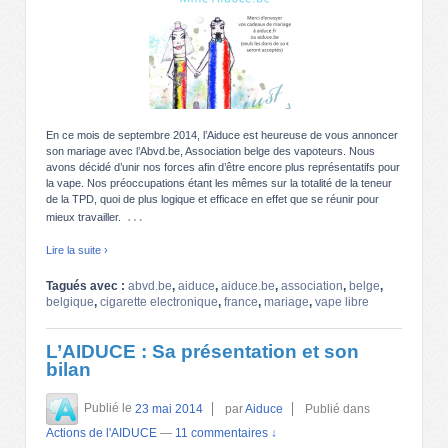
En ce mois de septembre 2014, l’Aiduce est heureuse de vous annoncer
son mariage avec l’Abvd.be, Association belge des vapoteurs. Nous
avons décidé d’unir nos forces afin d’être encore plus représentatifs pour
la vape. Nos préoccupations étant les mêmes sur la totalité de la teneur
de la TPD, quoi de plus logique et efficace en effet que se réunir pour
…
mieux travailler.
Lire la suite ›
Tagués avec :
abvd.be
,
aiduce
,
aiduce.be
,
association
,
belge
,
belgique
,
cigarette electronique
,
france
,
mariage
,
vape libre
L’AIDUCE : Sa présentation et son
bilan
Publié le
23 mai 2014
par
Aiduce
Publié dans
Actions de l'AIDUCE
—
11 commentaires ↓