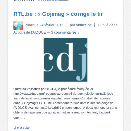
RTL.be : « Gojimag » corrige le tir
Publié le
24 février 2015
par
Aiduce.be
Publié dans
Actions de l'AIDUCE
—
3 commentaires ↓
Outre sa validation par le CDJ, la procédure évoquée ici
http://www.aiduce.org/recours-au-conseil-de-deontologie-journalistique
vient de livrer son premier résultat, sous forme d’un droit de réponse
dans « Gojimag » ( RTL.be ) amendant l’article dont la section belge de
l’AIDUCE avait contesté la validité en son temps. À deux reprises et sans
obtenir de réponses, ce qui avait motivé la réaction. Au final, il appert
…
que
Lire la suite ›