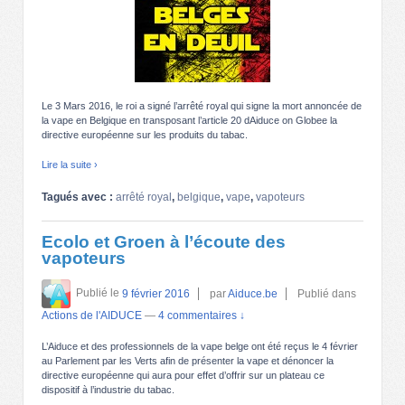
Le 3 Mars 2016, le roi a signé l’arrêté royal qui signe la mort annoncée de
la vape en Belgique en transposant l’article 20 dAiduce on Globee la
directive européenne sur les produits du tabac.
Lire la suite ›
Tagués avec :
arrêté royal
,
belgique
,
vape
,
vapoteurs
Ecolo et Groen à l’écoute des
vapoteurs
Publié le
9 février 2016
par
Aiduce.be
Publié dans
Actions de l'AIDUCE
—
4 commentaires ↓
L’Aiduce et des professionnels de la vape belge ont été reçus le 4 février
au Parlement par les Verts afin de présenter la vape et dénoncer la
directive européenne qui aura pour effet d’offrir sur un plateau ce
dispositif à l’industrie du tabac.