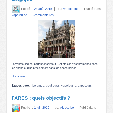
Publié le
28 août 2015
par
Vapofouine
Publié dans
Vapofouine
—
6 commentaires ↓
La vapofouine est partout et sait tout. Cet été elle s’est promenée dans
les shops et plus précisément dans les shops belges.
Lire la suite ›
Tagués avec :
belgique
,
boutiques
,
vapofouine
,
vapoteurs
FARES : quels objectifs ?
Publié le
1 juin 2015
par
Aiduce.be
Publié dans