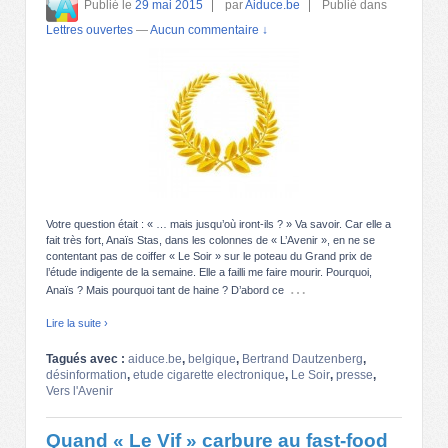
Publié le
29 mai 2015
par
Aiduce.be
Publié dans
Lettres ouvertes
—
Aucun commentaire ↓
Votre question était : « … mais jusqu’où iront-ils ? » Va savoir. Car elle a
fait très fort, Anaïs Stas, dans les colonnes de « L’Avenir », en ne se
contentant pas de coiffer « Le Soir » sur le poteau du Grand prix de
l’étude indigente de la semaine. Elle a failli me faire mourir. Pourquoi,
…
Anaïs ? Mais pourquoi tant de haine ? D’abord ce
Lire la suite ›
Tagués avec :
aiduce.be
,
belgique
,
Bertrand Dautzenberg
,
désinformation
,
etude cigarette electronique
,
Le Soir
,
presse
,
Vers l'Avenir
Quand « Le Vif » carbure au fast-food