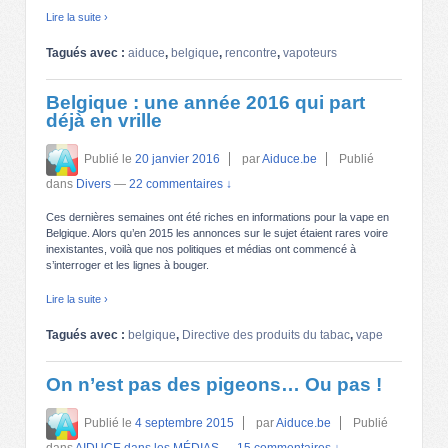
Lire la suite ›
Tagués avec :
aiduce
,
belgique
,
rencontre
,
vapoteurs
Belgique : une année 2016 qui part
déjà en vrille
Publié le
20 janvier 2016
par
Aiduce.be
Publié
dans
Divers
—
22 commentaires ↓
Ces dernières semaines ont été riches en informations pour la vape en
Belgique. Alors qu’en 2015 les annonces sur le sujet étaient rares voire
inexistantes, voilà que nos politiques et médias ont commencé à
s’interroger et les lignes à bouger.
Lire la suite ›
Tagués avec :
belgique
,
Directive des produits du tabac
,
vape
On n’est pas des pigeons… Ou pas !
Publié le
4 septembre 2015
par
Aiduce.be
Publié
dans
AIDUCE dans les MÉDIAS
—
15 commentaires ↓