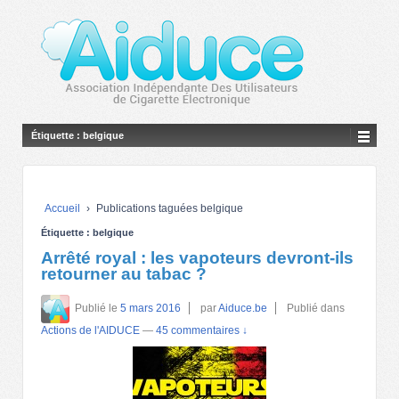
Étiquette :
belgique
Accueil
›
Publications taguées belgique
Étiquette :
belgique
Arrêté royal : les vapoteurs devront-ils
retourner au tabac ?
Publié le
5 mars 2016
par
Aiduce.be
Publié dans
Actions de l'AIDUCE
—
45 commentaires ↓