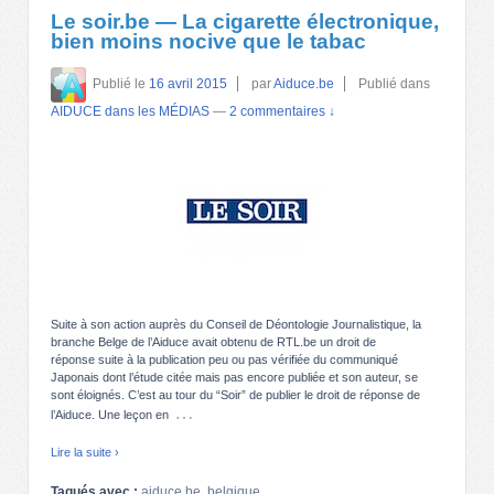
Le soir.be — La cigarette électronique,
bien moins nocive que le tabac
Publié le
16 avril 2015
par
Aiduce.be
Publié dans
AIDUCE dans les MÉDIAS
—
2 commentaires ↓
Suite à son action auprès du Conseil de Déontologie Journalistique, la
branche Belge de l’Aiduce avait obtenu de RTL.be un droit de
réponse suite à la publication peu ou pas vérifiée du communiqué
Japonais dont l’étude citée mais pas encore publiée et son auteur, se
sont éloignés. C’est au tour du “Soir” de publier le droit de réponse de
…
l’Aiduce. Une leçon en
Lire la suite ›
Tagués avec :
aiduce.be
,
belgique