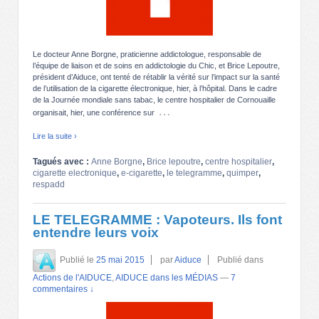
Le docteur Anne Borgne, praticienne addictologue, responsable de
l’équipe de liaison et de soins en addictologie du Chic, et Brice Lepoutre,
président d’Aiduce, ont tenté de rétablir la vérité sur l’impact sur la santé
de l’utilisation de la cigarette électronique, hier, à l’hôpital. Dans le cadre
de la Journée mondiale sans tabac, le centre hospitalier de Cornouaille
…
organisait, hier, une conférence sur
Lire la suite ›
Tagués avec :
Anne Borgne
,
Brice lepoutre
,
centre hospitalier
,
cigarette electronique
,
e-cigarette
,
le telegramme
,
quimper
,
respadd
LE TELEGRAMME : Vapoteurs. Ils font
entendre leurs voix
Publié le
25 mai 2015
par
Aiduce
Publié dans
Actions de l'AIDUCE
,
AIDUCE dans les MÉDIAS
—
7
commentaires ↓