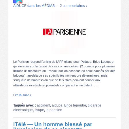
AIDUCE dans les MÉDIAS
—
2 commentaires ↓
Le Parisien reprend l’article de l’AFP citant, pour l’Aiduce, Brice Lepoutre
qui rassure sur la rareté de cas comme celui-ci (2 connus pour plusieurs
millions d’utilisateurs en France, soit en dessous de ceux causés par des
briquets), au-delà de ses spécificités non encore déterminées, mais
s’inquiète de l’impression que de tels titres peuvent donner aux
…
utilisateurs existants et potentiels comparant un accident
Lire la suite ›
Tagués avec :
accident
,
aiduce
,
Brice lepoutre
,
cigarette
electronique
,
fivape
,
le parisien
iTélé — Un homme blessé par