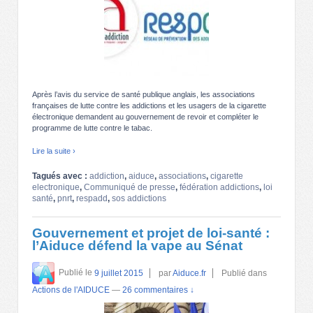
Après l’avis du service de santé publique anglais, les associations
françaises de lutte contre les addictions et les usagers de la cigarette
électronique demandent au gouvernement de revoir et compléter le
programme de lutte contre le tabac.
Lire la suite ›
Tagués avec :
addiction
,
aiduce
,
associations
,
cigarette
electronique
,
Communiqué de presse
,
fédération addictions
,
loi
santé
,
pnrt
,
respadd
,
sos addictions
Gouvernement et projet de loi-santé :
l’Aiduce défend la vape au Sénat
Publié le
9 juillet 2015
par
Aiduce.fr
Publié dans
Actions de l'AIDUCE
—
26 commentaires ↓