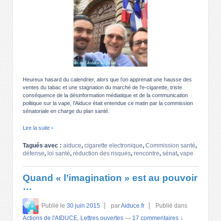
Heureux hasard du calendrier, alors que l’on apprenait une hausse des
ventes du tabac et une stagnation du marché de l’e-cigarette, triste
conséquence de la désinformation médiatique et de la communication
politique sur la vape, l’Aiduce était entendue ce matin par la commission
sénatoriale en charge du plan santé.
Lire la suite ›
Tagués avec :
aiduce
,
cigarette electronique
,
Commission santé
,
défense
,
loi santé
,
réduction des risques
,
rencontre
,
sénat
,
vape
Quand « l’imagination » est au pouvoir
…
Publié le
30 juin 2015
par
Aiduce.fr
Publié dans
Actions de l'AIDUCE
,
Lettres ouvertes
—
17 commentaires ↓