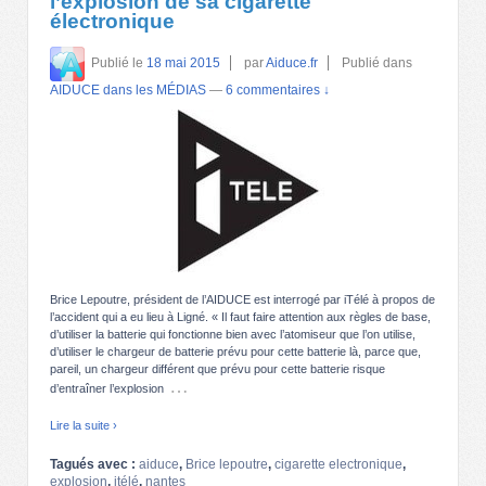
l’explosion de sa cigarette
électronique
Publié le
18 mai 2015
par
Aiduce.fr
Publié dans
AIDUCE dans les MÉDIAS
—
6 commentaires ↓
Brice Lepoutre, président de l’AIDUCE est interrogé par iTélé à propos de
l’accident qui a eu lieu à Ligné. « Il faut faire attention aux règles de base,
d’utiliser la batterie qui fonctionne bien avec l’atomiseur que l’on utilise,
d’utiliser le chargeur de batterie prévu pour cette batterie là, parce que,
pareil, un chargeur différent que prévu pour cette batterie risque
…
d’entraîner l’explosion
Lire la suite ›
Tagués avec :
aiduce
,
Brice lepoutre
,
cigarette electronique
,
explosion
,
itélé
,
nantes