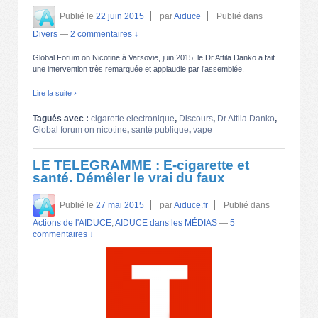
Publié le
22 juin 2015
par
Aiduce
Publié dans
Divers
—
2 commentaires ↓
Global Forum on Nicotine à Varsovie, juin 2015, le Dr Attila Danko a fait
une intervention très remarquée et applaudie par l’assemblée.
Lire la suite ›
Tagués avec :
cigarette electronique
,
Discours
,
Dr Attila Danko
,
Global forum on nicotine
,
santé publique
,
vape
LE TELEGRAMME : E-cigarette et
santé. Démêler le vrai du faux
Publié le
27 mai 2015
par
Aiduce.fr
Publié dans
Actions de l'AIDUCE
,
AIDUCE dans les MÉDIAS
—
5
commentaires ↓