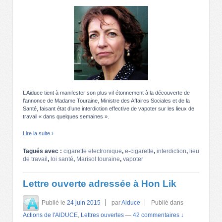
L’Aiduce tient à manifester son plus vif étonnement à la découverte de
l’annonce de Madame Touraine, Ministre des Affaires Sociales et de la
Santé, faisant état d’une interdiction effective de vapoter sur les lieux de
travail « dans quelques semaines ».
Lire la suite ›
Tagués avec :
cigarette electronique
,
e-cigarette
,
interdiction
,
lieu
de travail
,
loi santé
,
Marisol touraine
,
vapoter
Lettre ouverte adressée à Hon Lik
Publié le
24 juin 2015
par
Aiduce
Publié dans
Actions de l'AIDUCE
,
Lettres ouvertes
—
42 commentaires ↓