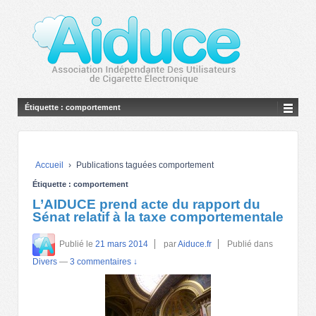
Étiquette :
comportement
Accueil
›
Publications taguées comportement
Étiquette :
comportement
L’AIDUCE prend acte du rapport du
Sénat relatif à la taxe comportementale
Publié le
21 mars 2014
par
Aiduce.fr
Publié dans
Divers
—
3 commentaires ↓