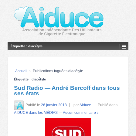
Étiquette :
diacétyle
Accueil
›
Publications taguées diacétyle
Étiquette :
diacétyle
Sud Radio — André Bercoff dans tous
ses états
Publié le
26 janvier 2018
par
Aiduce
Publié dans
AIDUCE dans les MÉDIAS
—
Aucun commentaire ↓