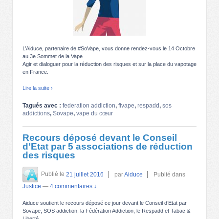
L’Aiduce, partenaire de #SoVape, vous donne rendez-vous le 14 Octobre
au 3e Sommet de la Vape
Agir et dialoguer pour la réduction des risques et sur la place du vapotage
en France.
Lire la suite ›
Tagués avec :
federation addiction
,
fivape
,
respadd
,
sos
addictions
,
Sovape
,
vape du cœur
Recours déposé devant le Conseil
d’Etat par 5 associations de réduction
des risques
Publié le
21 juillet 2016
par
Aiduce
Publié dans
Justice
—
4 commentaires ↓
Aiduce soutient le recours déposé ce jour devant le Conseil d’Etat par
Sovape, SOS addiction, la Fédération Addiction, le Respadd et Tabac &
Liberté.