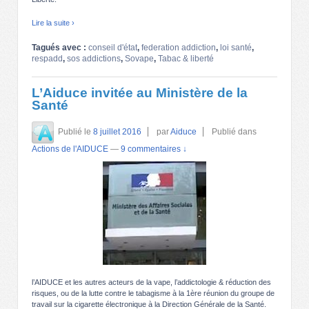
Lire la suite ›
Tagués avec :
conseil d'état
,
federation addiction
,
loi santé
,
respadd
,
sos addictions
,
Sovape
,
Tabac & liberté
L’Aiduce invitée au Ministère de la
Santé
Publié le
8 juillet 2016
par
Aiduce
Publié dans
Actions de l'AIDUCE
—
9 commentaires ↓
l’AIDUCE et les autres acteurs de la vape, l’addictologie & réduction des
risques, ou de la lutte contre le tabagisme à la 1ère réunion du groupe de
travail sur la cigarette électronique à la Direction Générale de la Santé.