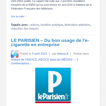
vient d’être publié. Ce rapport fait suite aux 2 journées d’auditions
d’experts de la RdRD qui se sont tenues en avril 2016 à l’initiative de la
Fédération Française des Addictions.
Lire la suite ›
Tagués avec :
aiduce
,
Audition publique
,
federation addiction
,
réduction des risques
LE PARISIEN – Du bon usage de l’e-
cigarette en entreprise
Publié le
3 avril 2015
par
Aiduce.fr
Publié dans
Actions de l'AIDUCE
,
AIDUCE dans les MÉDIAS
—
2
commentaires ↓