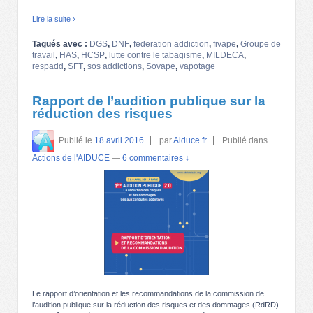
Lire la suite ›
Tagués avec :
DGS
,
DNF
,
federation addiction
,
fivape
,
Groupe de
travail
,
HAS
,
HCSP
,
lutte contre le tabagisme
,
MILDECA
,
respadd
,
SFT
,
sos addictions
,
Sovape
,
vapotage
Rapport de l’audition publique sur la
réduction des risques
Publié le
18 avril 2016
par
Aiduce.fr
Publié dans
Actions de l'AIDUCE
—
6 commentaires ↓
Le rapport d’orientation et les recommandations de la commission de
l’audition publique sur la réduction des risques et des dommages (RdRD)