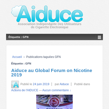
Étiquette :
GFN
Accueil
›
Publications taguées GFN
Étiquette :
GFN
Aiduce au Global Forum on Nicotine
2019
Publié le
24 juin 2019
par
Aiduce
Publié dans
Actions de l'AIDUCE
—
Aucun commentaire ↓