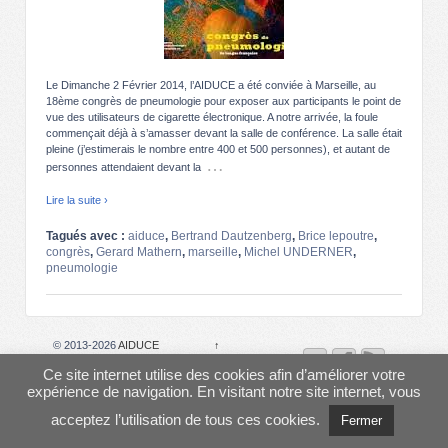
Le Dimanche 2 Février 2014, l’AIDUCE a été conviée à Marseille, au
18ème congrès de pneumologie pour exposer aux participants le point de
vue des utilisateurs de cigarette électronique. A notre arrivée, la foule
commençait déjà à s’amasser devant la salle de conférence. La salle était
pleine (j’estimerais le nombre entre 400 et 500 personnes), et autant de
…
personnes attendaient devant la
Lire la suite ›
Tagués avec :
aiduce
,
Bertrand Dautzenberg
,
Brice lepoutre
,
congrès
,
Gerard Mathern
,
marseille
,
Michel UNDERNER
,
pneumologie
© 2013-2026
AIDUCE
↑
Ce site internet utilise des cookies afin d’améliorer votre
expérience de navigation. En visitant notre site internet, vous
acceptez l’utilisation de tous ces cookies.
Fermer