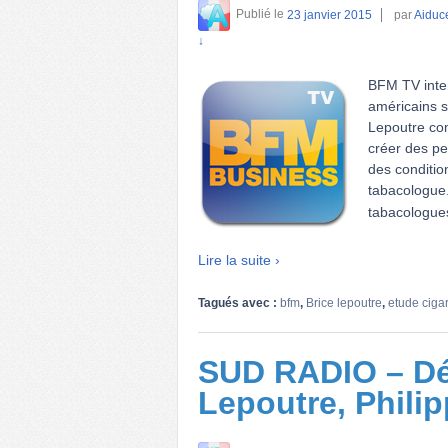
Publié le
23 janvier 2015
par
Aiduce
↓
BFM TV inter
américains s
Lepoutre com
créer des peu
des conditio
tabacologue
tabacologues
Lire la suite ›
Tagués avec :
bfm
,
Brice lepoutre
,
etude cigar
SUD RADIO – Déb
Lepoutre, Philip