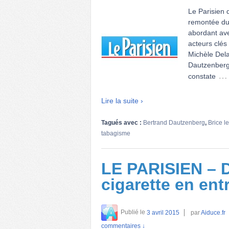
Le Parisien d
remontée du 
abordant ave
acteurs clés 
Michèle Dela
Dautzenberg 
…
constate
Lire la suite ›
Tagués avec :
Bertrand Dautzenberg
,
Brice l
tabagisme
LE PARISIEN – D
cigarette en ent
Publié le
3 avril 2015
par
Aiduce.fr
commentaires ↓