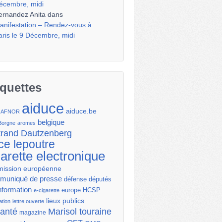
écembre, midi
ernandez Anita
dans
anifestation – Rendez-vous à
aris le 9 Décembre, midi
iquettes
aiduce
aiduce.be
AFNOR
belgique
Borgne
aromes
trand Dautzenberg
ce lepoutre
garette electronique
ission européenne
uniqué de presse
députés
défense
nformation
europe
HCSP
e-cigarette
lieux publics
ation
lettre ouverte
santé
Marisol touraine
magazine