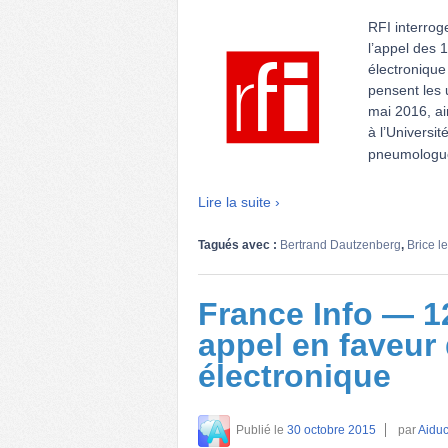
RFI interrog
l’appel des 
électronique
pensent les 
mai 2016, ai
à l’Universi
pneumologue
Lire la suite ›
Tagués avec :
Bertrand Dautzenberg
,
Brice l
France Info — 1
appel en faveur 
électronique
Publié le
30 octobre 2015
par
Aiduc