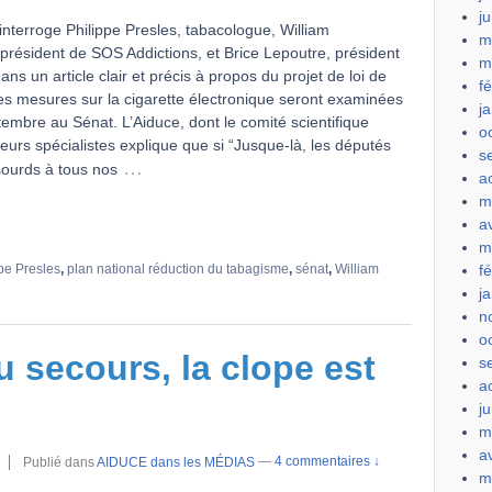
j
interroge Philippe Presles, tabacologue, William
m
président de SOS Addictions, et Brice Lepoutre, président
m
ans un article clair et précis à propos du projet de loi de
f
es mesures sur la cigarette électronique seront examinées
j
tembre au Sénat. L’Aiduce, dont le comité scientifique
o
eurs spécialistes explique que si “Jusque-là, les députés
s
…
sourds à tous nos
a
m
a
m
f
pe Presles
,
plan national réduction du tabagisme
,
sénat
,
William
j
n
o
 secours, la clope est
s
a
ju
m
a
Publié dans
AIDUCE dans les MÉDIAS
—
4 commentaires ↓
m