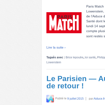
Paris Match 
Lowenstein, 
de l’Aiduce d
Santé dont l
lundi 14 sep
compte plusi
sont restés 
Lire la suite ›
Tagués avec :
Brice lepoutre
,
loi santé
,
Philip
Lowenstein
Le Parisien — Au
de retour !
Publié le
9 juillet 2015
par
Aiduce.fr