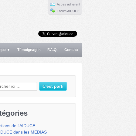
Accès adhérent
Forum AIDUCE
ique ▼
Témoignages
F.A.Q.
Contact
erche pour:
tégories
ctions de l'AIDUCE
IDUCE dans les MÉDIAS