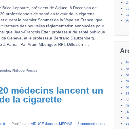
D
e Brice Lepoutre, président de Aiduce, à l’occasion de
J
120 professionnels de santé en faveur de la cigarette
L
 et durant le premier Sommet de la Vape en France, que
V
utilisateurs des nouvelles règlementation annoncées pour
nsi que Jean-François Etter, professeur de santé publique
té de Genève, et le professeur Bertrand Dautzenberg,
…
 à Paris. Par Aram Mbengue, RFI, Diffusion
Ar
f
n
epoutre
,
Philippe Presles
o
m
o
20 médecins lancent un
s
de la cigarette
j
m
j
n
s
e.fr
Publié dans
AIDUCE dans les MÉDIAS
—
3 commentaires ↓