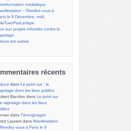
ésinformation médiatique
anifestation – Rendez-vous à
aris le 9 Décembre, midi
NeTuezPasLaVape
on aux projets infondés contre le
apotage
iduce est outrée
mmentaires récents
iduce
dans
Le point sur : le
apotage dans les lieux publics
obert Barcilon
dans
Le point sur
 le vapotage dans les lieux
ublics
ervan
dans
Témoignages
otot Laurent
dans
Manifestation
 Rendez-vous à Paris le 9