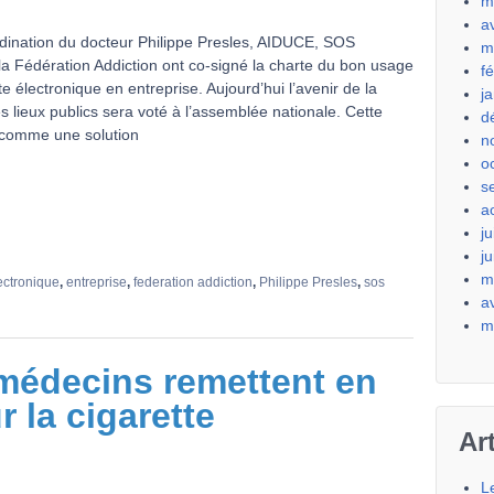
m
a
dination du docteur Philippe Presles, AIDUCE, SOS
m
 la Fédération Addiction ont co-signé la charte du bon usage
f
te électronique en entreprise. Aujourd’hui l’avenir de la
j
s lieux publics sera voté à l’assemblée nationale. Cette
d
 comme une solution
n
o
s
a
ju
j
m
lectronique
,
entreprise
,
federation addiction
,
Philippe Presles
,
sos
a
m
édecins remettent en
r la cigarette
Ar
L