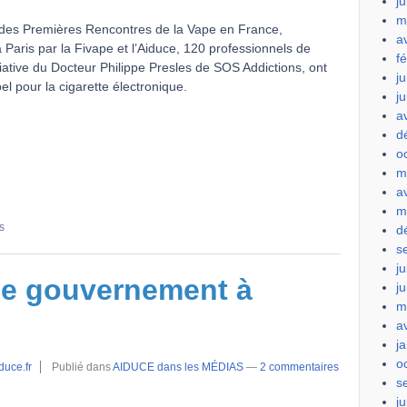
ju
m
 des Premières Rencontres de la Vape en France,
a
 Paris par la Fivape et l’Aiduce, 120 professionnels de
f
itiative du Docteur Philippe Presles de SOS Addictions, ont
ju
el pour la cigarette électronique.
j
a
d
o
m
a
m
s
d
s
ju
Le gouvernement à
j
m
a
j
o
duce.fr
Publié dans
AIDUCE dans les MÉDIAS
—
2 commentaires
s
ju