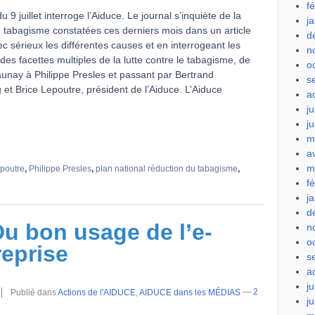
f
u 9 juillet interroge l’Aiduce. Le journal s’inquiète de la
j
tabagisme constatées ces derniers mois dans un article
d
c sérieux les différentes causes et en interrogeant les
n
des facettes multiples de la lutte contre le tabagisme, de
o
unay à Philippe Presles et passant par Bertrand
s
et Brice Lepoutre, président de l’Aiduce. L’Aiduce
a
ju
j
m
a
m
epoutre
,
Philippe Presles
,
plan national réduction du tabagisme
,
f
j
d
u bon usage de l’e-
n
o
reprise
s
a
ju
Publié dans
Actions de l'AIDUCE
,
AIDUCE dans les MÉDIAS
—
2
j