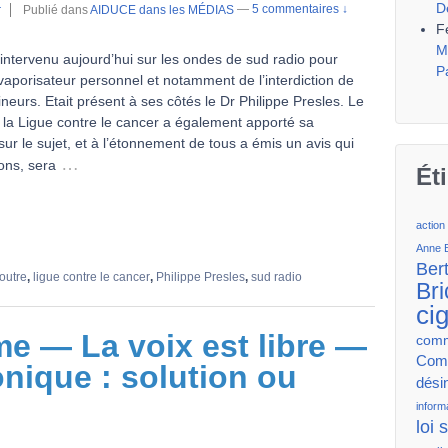
D
r
Publié dans
AIDUCE dans les MÉDIAS
—
5 commentaires ↓
F
M
 intervenu aujourd’hui sur les ondes de sud radio pour
P
vaporisateur personnel et notamment de l’interdiction de
neurs. Etait présent à ses côtés le Dr Philippe Presles. Le
 la Ligue contre le cancer a également apporté sa
sur le sujet, et à l’étonnement de tous a émis un avis qui
…
ons, sera
Ét
action
Anne 
Ber
outre
,
ligue contre le cancer
,
Philippe Presles
,
sud radio
Bri
ci
e — La voix est libre —
comm
Comm
onique : solution ou
dési
inform
loi 