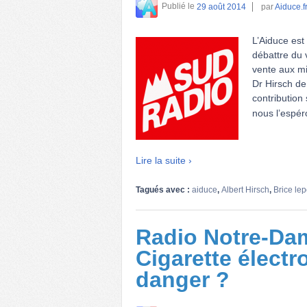
Publié le
29 août 2014
par
Aiduce.f
L’Aiduce est
débattre du 
vente aux mi
Dr Hirsch de
contribution 
nous l’espér
Lire la suite ›
Tagués avec :
aiduce
,
Albert Hirsch
,
Brice lep
Radio Notre-Dam
Cigarette électr
danger ?