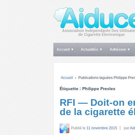
Accueil ▼
Actualités ▼
Adhésion ▼
Accueil
›
Publications taguées Philippe Pre
Étiquette :
Philippe Presles
RFI — Doit-on en
de la cigarette 
Publié le
11 novembre 2015
par
Aid