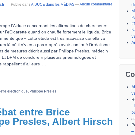
d
.fr
Publié dans
AIDUCE dans les MÉDIAS
—
Aucun commentaire
M
P
#
roge l’Aiduce concernant les affirmations de chercheurs
N
ur l’eCigarette quand on chauffe fortement le liquide. Brice
v
mente que « cette étude est très mauvaise car elle va
A
rs là où il n’y en a pas » après avoir confirmé l’irréalisme
ns de mesures décrit aussi par Philippe Presles, médecin
. Et BFM de conclure « plusieurs pneumologues et
…
 rappellent d’ailleurs
Co
A
ette electronique
,
Philippe Presles
v
R
:
at entre Brice
p
pe Presles, Albert Hirsch
s
P
–