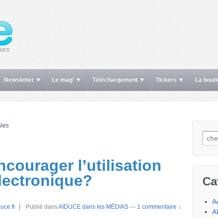
Newsletter ▼
Le mag’ ▼
Téléchargement ▼
Tickers ▼
La bout
sles
Rech
courager l’utilisation
électronique?
Ca
A
uce.fr
Publié dans
AIDUCE dans les MÉDIAS
—
1 commentaire ↓
A