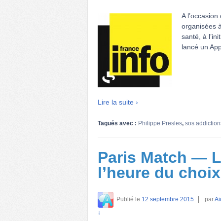
A l’occasion
organisées à
santé, à l’in
lancé un App
Lire la suite ›
Tagués avec :
Philippe Presles
,
sos addiction
Paris Match — 
l’heure du choix
Publié le
12 septembre 2015
par
Ai
↓