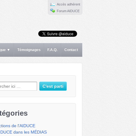
Accès adhérent
Forum AIDUCE
ique ▼
Témoignages
F.A.Q.
Contact
erche pour:
tégories
ctions de l'AIDUCE
IDUCE dans les MÉDIAS