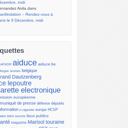
écembre, midi
ernandez Anita
dans
anifestation – Rendez-vous à
aris le 9 Décembre, midi
iquettes
aiduce
aiduce.be
AFNOR
belgique
Borgne
aromes
trand Dautzenberg
ce lepoutre
garette electronique
ission européenne
uniqué de presse
députés
défense
nformation
europe
HCSP
e-cigarette
lieux publics
ation
lettre ouverte
santé
Marisol touraine
magazine