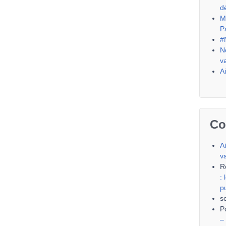
d
M
P
#
N
v
A
Co
A
v
R
:
p
s
P
–