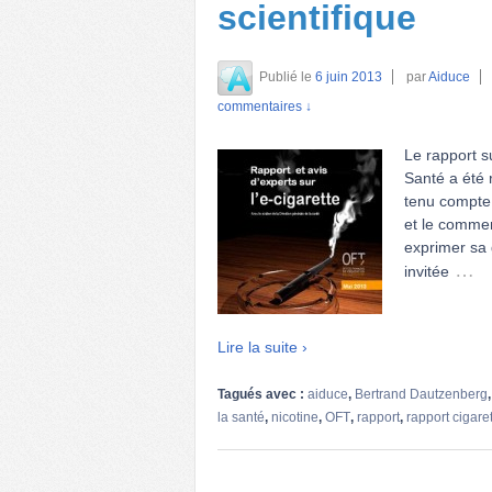
scientifique
Publié le
6 juin 2013
par
Aiduce
commentaires ↓
Le rapport s
Santé a été r
tenu compte 
et le commen
exprimer sa 
…
invitée
Lire la suite ›
Tagués avec :
aiduce
,
Bertrand Dautzenberg
la santé
,
nicotine
,
OFT
,
rapport
,
rapport cigare