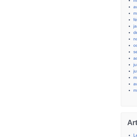
m
a
m
f
j
d
n
o
s
a
ju
j
m
a
m
Ar
L