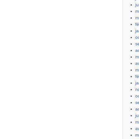
j
m
m
f
j
o
s
a
m
a
m
f
j
n
o
s
a
ju
m
a
m