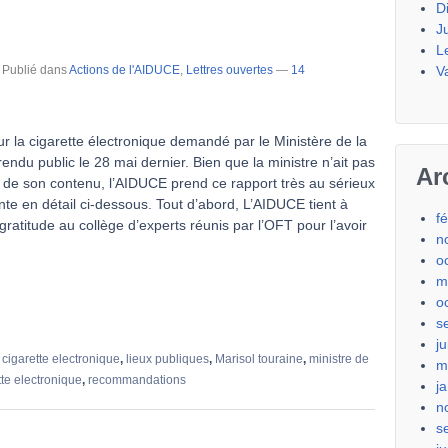
D
J
L
V
Publié dans
Actions de l'AIDUCE
,
Lettres ouvertes
—
14
ur la cigarette électronique demandé par le Ministère de la
endu public le 28 mai dernier. Bien que la ministre n’ait pas
Ar
de son contenu, l’AIDUCE prend ce rapport très au sérieux
te en détail ci-dessous. Tout d’abord, L’AIDUCE tient à
f
gratitude au collège d’experts réunis par l’OFT pour l’avoir
n
o
m
o
s
j
,
cigarette electronique
,
lieux publiques
,
Marisol touraine
,
ministre de
m
tte electronique
,
recommandations
j
n
s