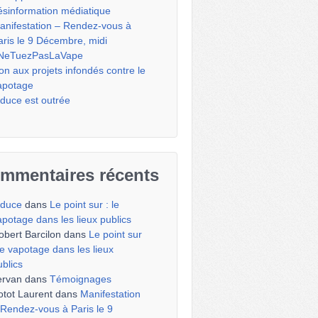
ésinformation médiatique
anifestation – Rendez-vous à
aris le 9 Décembre, midi
NeTuezPasLaVape
on aux projets infondés contre le
apotage
iduce est outrée
mmentaires récents
iduce
dans
Le point sur : le
apotage dans les lieux publics
obert Barcilon
dans
Le point sur
 le vapotage dans les lieux
ublics
ervan
dans
Témoignages
otot Laurent
dans
Manifestation
 Rendez-vous à Paris le 9