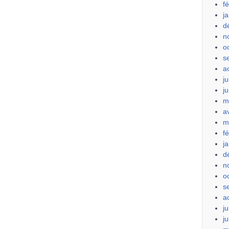
f
j
d
n
o
s
a
ju
j
m
a
m
f
j
d
n
o
s
a
ju
j