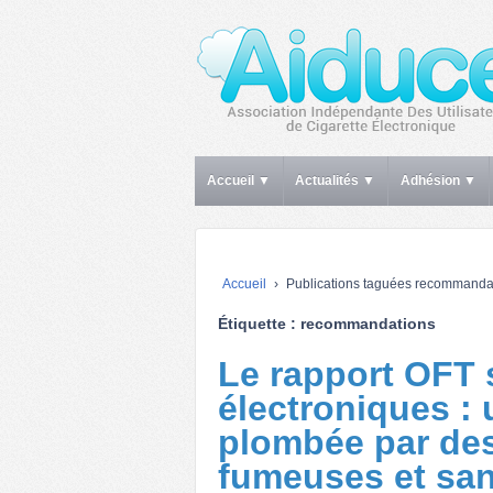
Accueil ▼
Actualités ▼
Adhésion ▼
Accueil
›
Publications taguées recommanda
Étiquette :
recommandations
Le rapport OFT s
électroniques : 
plombée par de
fumeuses et sa