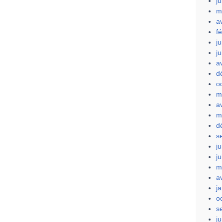
ju
m
a
f
ju
j
a
d
o
m
a
m
d
s
ju
j
m
a
j
o
s
ju