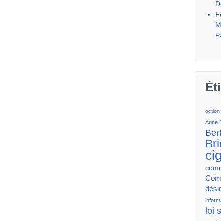
D
F
M
P
Ét
action
Anne 
Ber
Bri
ci
comm
Comm
dési
inform
loi 