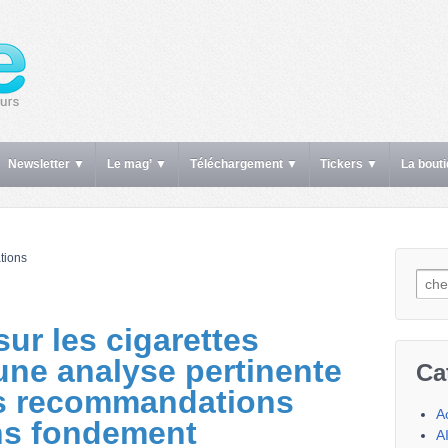
Newsletter ▼
Le mag’ ▼
Téléchargement ▼
Tickers ▼
La bout
tions
Rech
ur les cigarettes
une analyse pertinente
Ca
s recommandations
A
ns fondement
A