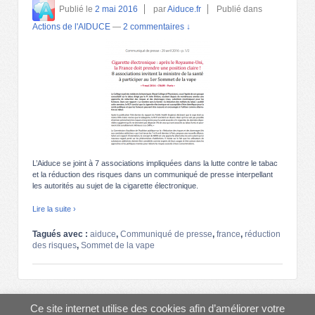
Publié le
2 mai 2016
par
Aiduce.fr
Publié dans
Actions de l'AIDUCE
—
2 commentaires ↓
L’Aiduce se joint à 7 associations impliquées dans la lutte contre le tabac
et la réduction des risques dans un communiqué de presse interpellant
les autorités au sujet de la cigarette électronique.
Lire la suite ›
Tagués avec :
aiduce
,
Communiqué de presse
,
france
,
réduction
des risques
,
Sommet de la vape
© 2013-2026
AIDUCE
↑
Ce site internet utilise des cookies afin d’améliorer votre