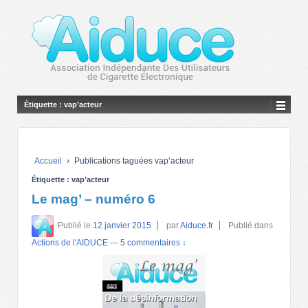
Étiquette :
vap’acteur
Accueil
›
Publications taguées vap’acteur
Étiquette :
vap’acteur
Le mag’ – numéro 6
Publié le
12 janvier 2015
par
Aiduce.fr
Publié dans
Actions de l'AIDUCE
—
5 commentaires ↓