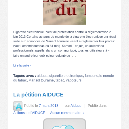
Cigarette électronique : vent de protestation contre la réglementation 2
juin 2013 Certains acteurs du monde de la cigarette électronique ont réagi
suite aux annonces de Marisol Touraine visant à réglementer leur produit
(voir Lemondedutabac du 31 mai). Samedi 1er juin, un collectif de
professionnels appelle, dans un communiqué, tous les utilisateurs à «
…
faire entendre leur voix et leur volonté de
Lire la suite ›
Tagués avec :
aiduce
,
cigarette electronique
,
fumeurs
,
le monde
du tabac
,
Marisol touraine
,
tabac
,
vapoteurs
La pétition AIDUCE
Publié le
7 mars 2013
par
Aiduce
Publié dans
Actions de l'AIDUCE
—
Aucun commentaire ↓