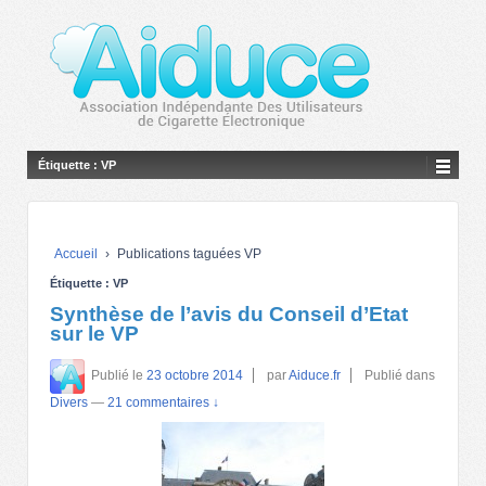
Étiquette :
VP
Accueil
›
Publications taguées VP
Étiquette :
VP
Synthèse de l’avis du Conseil d’Etat
sur le VP
Publié le
23 octobre 2014
par
Aiduce.fr
Publié dans
Divers
—
21 commentaires ↓