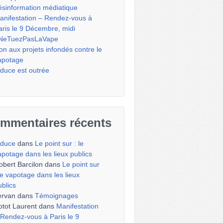
ésinformation médiatique
anifestation – Rendez-vous à
aris le 9 Décembre, midi
NeTuezPasLaVape
on aux projets infondés contre le
apotage
iduce est outrée
mmentaires récents
iduce
dans
Le point sur : le
apotage dans les lieux publics
obert Barcilon
dans
Le point sur
 le vapotage dans les lieux
ublics
ervan
dans
Témoignages
otot Laurent
dans
Manifestation
 Rendez-vous à Paris le 9