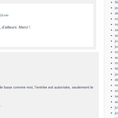
f
j
d
 16 min
n
o
, d’ailleurs. Merci !
s
a
ju
j
m
a
m
f
j
d
n
de base comme moi, l’entrée est autorisée, seulement le
o
s
a
.
ju
j