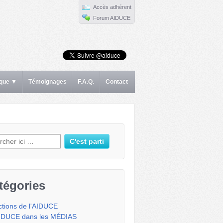
Accès adhérent
Forum AIDUCE
ique ▼
Témoignages
F.A.Q.
Contact
erche pour:
tégories
ctions de l'AIDUCE
IDUCE dans les MÉDIAS