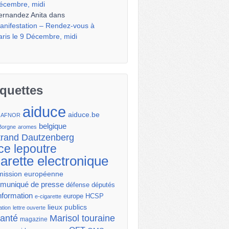
écembre, midi
ernandez Anita
dans
anifestation – Rendez-vous à
aris le 9 Décembre, midi
iquettes
aiduce
aiduce.be
AFNOR
belgique
Borgne
aromes
trand Dautzenberg
ce lepoutre
garette electronique
ission européenne
uniqué de presse
députés
défense
nformation
europe
HCSP
e-cigarette
lieux publics
ation
lettre ouverte
santé
Marisol touraine
magazine