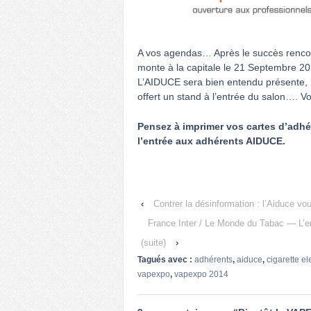
A vos agendas… Après le succès rencon
monte à la capitale le 21 Septembre 20
L’AIDUCE sera bien entendu présente, l
offert un stand à l’entrée du salon…. V
Pensez à imprimer vos cartes d’adhér
l’entrée aux adhérents AIDUCE.
‹
Contrer la désinformation : l’Aiduce vo
France Inter / Le Monde du Tabac — L’en
(suite)
›
Tagués avec :
adhérents
,
aiduce
,
cigarette e
vapexpo
,
vapexpo 2014