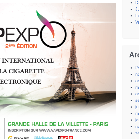
D
J
L
V
Ar
f
n
o
m
o
s
j
m
j
n
s