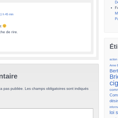
D
F
M
1 h 45 min
P
st
he de rire.
Ét
action
Anne 
Ber
taire
Bri
ci
a pas publiée.
Les champs obligatoires sont indiqués
comm
Comm
dési
inform
loi 