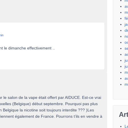
m
a
m
f
j
d
min
n
o
nt le dimanche effectivement ..
s
a
ju
j
m
a
m
ur le salon de la vape était offert par AIDUCE. Est-ce vrai
Bruxelles (Belgique) début septembre. Pourquoi pas plus
 Belgique la nicotine soit toujours interdite ??? )Les
Ar
viennent également de France. Pourrons t’ils en vendre à
L