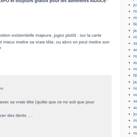
EXPO et toujours gratuit pour les adhérents AIDUCE
”
j
m
m
f
j
on existentielle majeure, jugez plutôt : sur la carte
o
t mieux mettre sa vraie tête, ou alors on peut mettre son
s
?
a
m
a
m
f
j
n
min
o
s
 avec sa vraie tête (quitte que ce ne soit que pour
a
ju
incer des dents ….
m
a
m