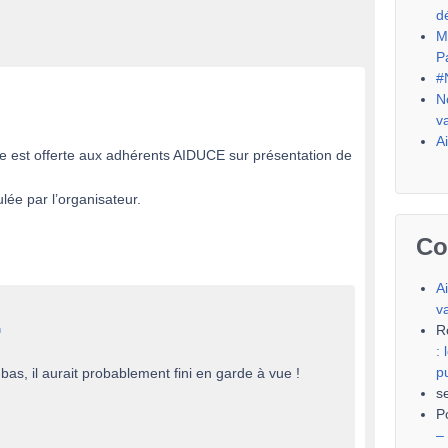
d
M
P
#
N
v
A
ée est offerte aux adhérents AIDUCE sur présentation de
lée par l’organisateur.
Co
A
v
R
n
:
p
bas, il aurait probablement fini en garde à vue !
s
P
–