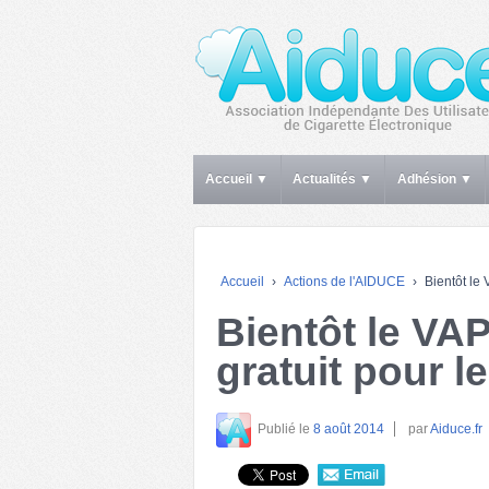
Accueil ▼
Actualités ▼
Adhésion ▼
Accueil
›
Actions de l'AIDUCE
›
Bientôt le
Bientôt le VA
gratuit pour 
Publié le
8 août 2014
par
Aiduce.fr