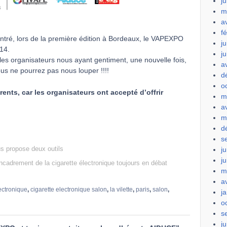
ju
m
a
f
tré, lors de la première édition à Bordeaux, le VAPEXPO
ju
14.
j
es organisateurs nous ayant gentiment, une nouvelle fois,
a
ous ne pourrez pas nous louper !!!!
d
o
ents, car les organisateurs ont accepté d’offrir
m
a
m
d
s
us propose deux outils
ju
j
cadrement de la cigarette électronique toujours en débat
m
a
lectronique
,
cigarette electronique salon
,
la vilette
,
paris
,
salon
,
j
o
s
ju