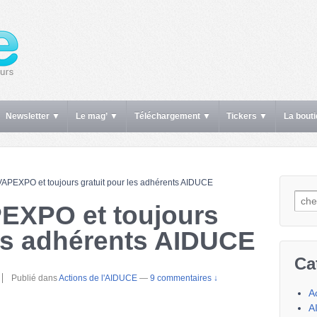
Newsletter ▼
Le mag’ ▼
Téléchargement ▼
Tickers ▼
La bout
 VAPEXPO et toujours gratuit pour les adhérents AIDUCE
Rech
PEXPO et toujours
les adhérents AIDUCE
Ca
Publié dans
Actions de l'AIDUCE
—
9 commentaires ↓
A
A