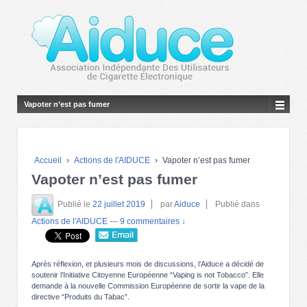
Vapoter n’est pas fumer
Accueil
›
Actions de l'AIDUCE
›
Vapoter n’est pas fumer
Vapoter n’est pas fumer
Publié le
22 juillet 2019
par
Aiduce
Publié dans
Actions de l'AIDUCE
—
9 commentaires ↓
Après réflexion, et plusieurs mois de discussions, l’Aiduce a décidé de
soutenir l’Initiative Citoyenne Européenne “Vaping is not Tobacco”. Elle
demande à la nouvelle Commission Européenne de sortir la vape de la
directive “Produits du Tabac”.