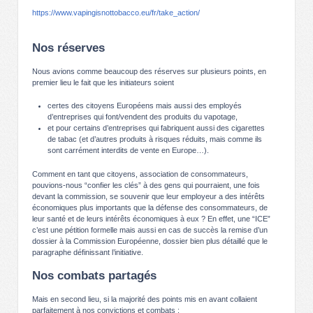
https://www.vapingisnottobacco.eu/fr/take_action/
Nos réserves
Nous avions comme beaucoup des réserves sur plusieurs points, en
premier lieu le fait que les initiateurs soient
certes des citoyens Européens mais aussi des employés
d’entreprises qui font/vendent des produits du vapotage,
et pour certains d’entreprises qui fabriquent aussi des cigarettes
de tabac (et d’autres produits à risques réduits, mais comme ils
sont carrément interdits de vente en Europe…).
Comment en tant que citoyens, association de consommateurs,
pouvions-nous “confier les clés” à des gens qui pourraient, une fois
devant la commission, se souvenir que leur employeur a des intérêts
économiques plus importants que la défense des consommateurs, de
leur santé et de leurs intérêts économiques à eux ? En effet, une “ICE”
c’est une pétition formelle mais aussi en cas de succès la remise d’un
dossier à la Commission Européenne, dossier bien plus détaillé que le
paragraphe définissant l’initiative.
Nos combats partagés
Mais en second lieu, si la majorité des points mis en avant collaient
parfaitement à nos convictions et combats :