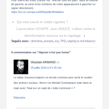
Pour suivre les votes (clicker sur “Afficher tous les pays” dans la colonne
de gauche, la carte et les nombres de votes apparaissent à gauche) ou
signer directement.
https://eci.ec.europa.eu/005/public/#/initiative
‹
Qui veut sauver le soldat cigarette ?
L’association SOVAPE, avec AIDUCE, s’élève contre la
désinformation massive sur le vapotage
›
Tagués avec :
directive
,
europe
,
ice
,
TPD
,
vaping is not tobacco
9 commentaires sur “
Vapoter n’est pas fumer
”
Ghyslain ARMAND
dit :
25 juillet 2019 à 9 h 25 min
Le tabac trouvera toujours un terrain commun pour avoir le soutien
des acteurs sociaux. Verra-t-on demain Greenpeace main dans la
main avec Total sur un sujet de « lutte commune » ?
Répondre