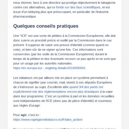
nous étonner, face à une directive qui protège objectivement le tabagisme
contre ces alternatives, qui
se fonde sur des faux scientifiques
, et est
issue d’un lobbying plus que préoccupant, en particulier de l’industrie
pharmaceutique.
Quelques conseils pratiques
Une “ICE” est une sorte de pétition à la Commission Européenne, elle doit
donc suivre un procédé précis et outillé par la Commission dans le cas
présent. Il suppose de saisir une preuve d’identité (comme quand on
vote), et bien sûr de ne signer qu’une fois. Ces informations sont
conservées (par les outils de la Commission Européenne) durant le
temps de la pétition et des éventuels recours un peu après et ne sont que
pour un usage par les autorités nationales.
https://ec.europa.eu/…ongloing details/2019/000001
Les initiateurs ont par ailleurs mis en place un système permettant à
chacun de signifier (par courrier, mail, tweet) à ses députés Européens
de s’intéresser au sujet.
Excellente idée
quand 3/4 des partis ont
explicitement mis des règlementations encore plus drastiques
à la vape
dans leur programme
. C’est un système à part et les données recueillies
sont indépendantes de l’ICE (donc pas de pièce d’identité) et soumises
aux règles d’usage.
Pour
agir
, c’est ici :
https://www.vapingisnottobacco.eu/fr/take_action/