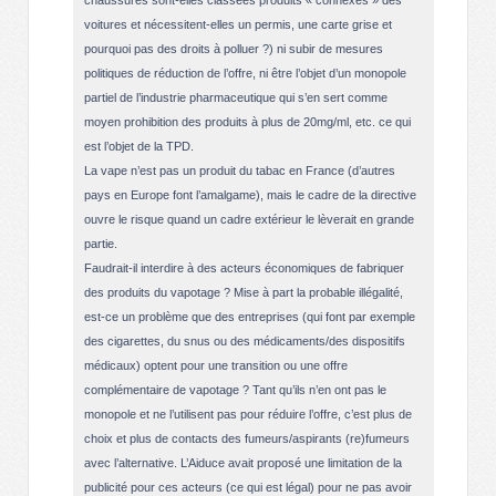
voitures et nécessitent-elles un permis, une carte grise et
pourquoi pas des droits à polluer ?) ni subir de mesures
politiques de réduction de l’offre, ni être l’objet d’un monopole
partiel de l’industrie pharmaceutique qui s’en sert comme
moyen prohibition des produits à plus de 20mg/ml, etc. ce qui
est l’objet de la TPD.
La vape n’est pas un produit du tabac en France (d’autres
pays en Europe font l’amalgame), mais le cadre de la directive
ouvre le risque quand un cadre extérieur le lèverait en grande
partie.
Faudrait-il interdire à des acteurs économiques de fabriquer
des produits du vapotage ? Mise à part la probable illégalité,
est-ce un problème que des entreprises (qui font par exemple
des cigarettes, du snus ou des médicaments/des dispositifs
médicaux) optent pour une transition ou une offre
complémentaire de vapotage ? Tant qu’ils n’en ont pas le
monopole et ne l’utilisent pas pour réduire l’offre, c’est plus de
choix et plus de contacts des fumeurs/aspirants (re)fumeurs
avec l’alternative. L’Aiduce avait proposé une limitation de la
publicité pour ces acteurs (ce qui est légal) pour ne pas avoir