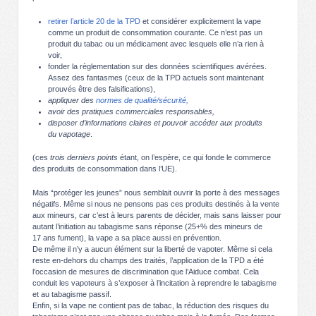
retirer l’article 20 de la TPD
et considérer explicitement la vape
comme un produit de consommation courante. Ce n’est pas un
produit du tabac ou un médicament avec lesquels elle n’a rien à
voir,
fonder la règlementation sur des données scientifiques avérées.
Assez des fantasmes (ceux de la TPD actuels sont maintenant
prouvés être des falsifications),
appliquer des
normes de qualité/sécurité,
avoir des pratiques commerciales responsables,
disposer d’informations claires et pouvoir accéder aux produits
du vapotage
.
(ces
trois derniers points
étant, on l’espère, ce qui fonde le commerce
des produits de consommation dans l’UE).
Mais “protéger les jeunes” nous semblait ouvrir la porte à des messages
négatifs. Même si nous ne pensons pas ces produits destinés à la vente
aux mineurs, car c’est à leurs parents de décider, mais sans laisser pour
autant l’initiation au tabagisme sans réponse (25+% des mineurs de
17 ans fument), la vape a sa place aussi en prévention.
De même il n’y a aucun élément sur la liberté de vapoter. Même si cela
reste en-dehors du champs des traités, l’application de la TPD a été
l’occasion de mesures de discrimination que l’Aiduce combat. Cela
conduit les vapoteurs à s’exposer à l’incitation à reprendre le tabagisme
et au tabagisme passif.
Enfin, si la vape ne contient pas de tabac, la réduction des risques du