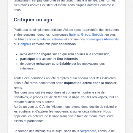
tabagisme n’est pas une chasse au tabac mais à la fumée. Des formes
bien moins nocives existent et même sans risques notables comme le
snus.
Critiquer ou agir
Plutôt que de simplement critiquer, Aiduce s’est rapprochée des initiateurs
et des soutiens, dont nos homologues
Italiens
,
Grecs
,
Suédois
, en plus
de l’illustre
ligue anti-tabac italienne
et comme nos
homologues Allemands
ou
Hongrois
et avons mis pour
conditions
avoir
droit de regard
sur ce qui sera soumis à la commission,
participer
aux actions et
être informés
,
de pouvoir
échanger au préalable
sur les motivations des
initiateurs.
Toutes ces conditions ont été remplies et un
accord écrit des initiateurs
nous a été remis concernant notre
implication active dans le dossier
remis
.
Nos questions ont été répondues et comme le montre le site de
l’initiatives, le propos est de
défendre la vape, toutes les vapes
, tout en
restant audible des autorités.
Après un vote du C.A. de l’Aiduce, nous avons donc décidé de rejoindre
les soutiens et d’appeler les vapoteurs à signer cette initiative. Nous
appelons les acteurs de la vape française à faire de même avec leurs
clients et partenaires.
Le silence des médias sur le sujet, sans nous
surprendre
, continue de