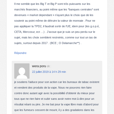
Il me semble que les Big T et Big P sont très puissants sur les
marchés financiers, au point même que les *banques centrales* sont
devenues « market dependant » n’ayant plus le choix que de les
soutenir au point même de détruire la valeur de monnaie . Pour ne
pas appliquer la TPD2, il faudrait sortir de l’UE, idem pour (les g.o.p.é,
CETA, Mercosur, ect …) . J’avoue que je suis un peu perdu sur le
sujet, mais les choix semblent restreints, comme sur tout un tas de
sujets, surtout depuis 2017 . (BCE ; O Delamarche**) .
Répondre
wera poru
dit :
22 juillet 2019 à 14 h 29 min
je soutiens l’aiduce pour son action car les bureaux de tabac existent
et vendent des produits de la vape. Nous ne pouvons rien faire
contre donc autant agir avec la possibilité d’obtenir du mieux pour
tous que ne rien faire et subir sans avoir notre mot à dire pour un
résultat néant ou pire. Je me bat pour la vape libre mais d’abord pour
que les fumeurs cessent de mourir, il y a des gradations dans les