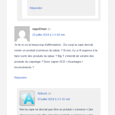
Répondre
vapot'man
dit :
23 juillet 2019 à 1 h 04 min
Je lis ici ou la beaucoup d’affirmations . Du coup la vape devrait
rester un produit (connexe) du tabac ? Si non, il y a t’il urgence à la
faire sortir des produits du tabac ? Big T s’interdit de vendre des
produits du vapotage ? Donc signer l’ICE = Avantages /
inconvénients ?
Répondre
Aiduce
dit :
23 juillet 2019 à 1 h 31 min
Non la vape ne devrait pas être un produit « connexe » (les
chaussures sont-elles classées produits « connexes » des